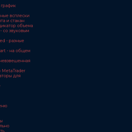
 график
чные всплески
та и стакан
дикатор объема
- со звуковым
ed - разные
rt - на общем
невзвешенная
 MetaTrader
аторы для
e
еню
ы
льно
ть