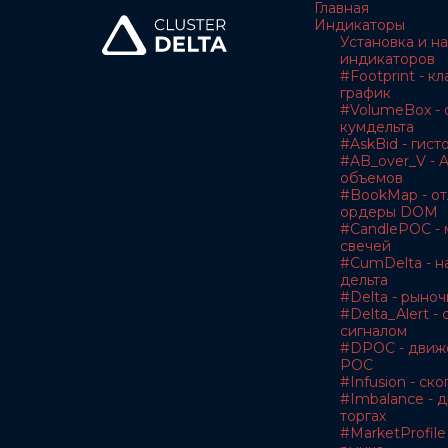
Главная
Индикаторы
Установка и н
индикаторов
#Footprint - к
график
#VolumeBox - 
кумдельта
#AskBid - гис
#AB_over_V - A
объемов
#BookMap - о
ордеры DOM
#CandlePOC - 
свечей
#CumDelta - н
дельта
#Delta - рыноч
#Delta_Alert -
сигналом
#DPOC - движ
POC
#Infusion - с
#Imbalance - 
торгах
#MarketProfile