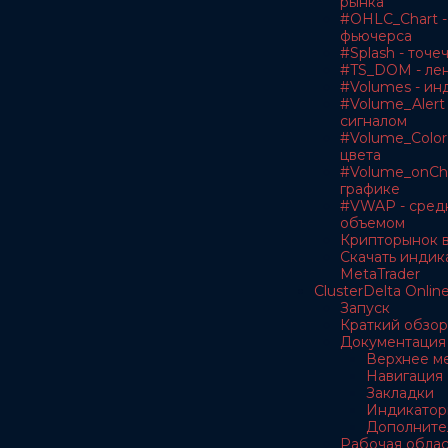
рынка
#OHLC_Chart -
фьючерса
#Splash - точе
#TS_DOM - лен
#Volumes - ин
#Volume_Alert 
сигналом
#Volume_Color
цвета
#Volume_onCha
графике
#VWAP - сред
объемом
Крипторынок в
Скачать индик
MetaTrader
ClusterDelta Onlin
Запуск
Краткий обзор
Документация
Верхнее м
Навигация
Закладки
Индикатор
Дополните
Рабочая облас