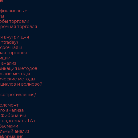
ны
е финансовые
ты
обы торговли
осрочная торговля
ля внутри дня
intraday)
есрочная и
ая торговля
тиции
 анализ
ификация методов
ческие методы
тические методы
я циклов и волновой
и сопротивления/
и
- элемент
го анализа
и Фибоначчи
 надо знать ТА в
обьемами
льный анализ
информация