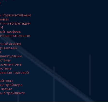
ы
ы (горизонтальные
ьные)
ип интерпретации
ОИ
ный профиль
ы и накопительные
ерный анализ
з рыночных
й
манипуляции
истемы
з элементов в
истеме
ирование торговой
вый план
овье трейдера
 в жизни
вы в трейдинге