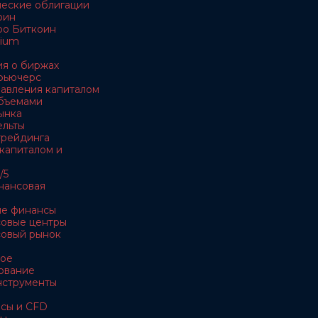
ческие облигации
оин
ро Биткоин
rium
я о биржах
 фьючерс
равления капиталом
объемами
ынка
ельты
 трейдинга
 капиталом и
/5
нансовая
ые финансы
совые центры
совый рынок
ное
ование
нструменты
рсы и CFD