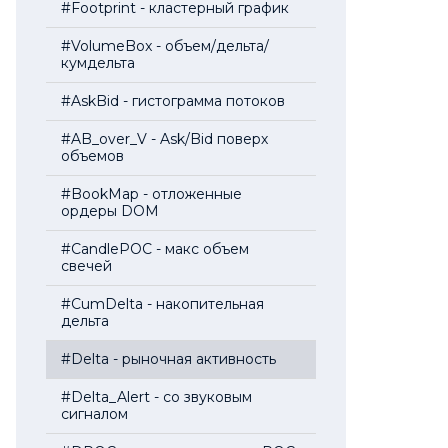
#Footprint - кластерный график
#VolumeBox - объем/дельта/
кумдельта
#AskBid - гистограмма потоков
#AB_over_V - Ask/Bid поверх
объемов
#BookMap - отложенные
ордеры DOM
#CandlePOC - макс объем
свечей
#CumDelta - накопительная
дельта
#Delta - рыночная активность
#Delta_Alert - со звуковым
сигналом