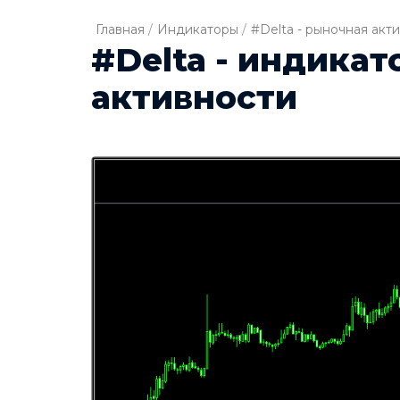
Главная
/
Индикаторы
/
#Delta - рыночная акт
#Delta - индика
активности