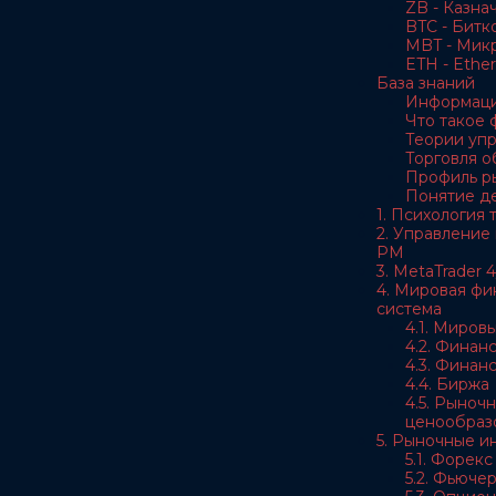
ZB - Казна
BTC - Битк
MBT - Мик
ETH - Ethe
База знаний
Информаци
Что такое
Теории уп
Торговля 
Профиль р
Понятие д
1. Психология
2. Управление
РМ
3. MetaTrader 4
4. Мировая фи
система
4.1. Миров
4.2. Финан
4.3. Финан
4.4. Биржа
4.5. Рыноч
ценообраз
5. Рыночные и
5.1. Форекс
5.2. Фьюче