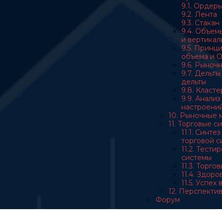
9.1. Ордер
9.2. Лента
9.3. Стакан
9.4. Объем
и вертикал
9.5. Принц
объема и 
9.6. Рыноч
9.7. Дельт
дельты
9.8. Класт
9.9. Анали
настроени
10. Рыночные 
11. Торговые с
11.1. Синте
торговой с
11.2. Тест
системы
11.3. Торго
11.4. Здор
11.5. Успех
12. Перспекти
Форум