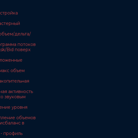
астройка
ластерный
объем/дельта/
тограмма потоков
sk/Bid поверх
тложенные
макс объем
акопительная
ная активность
 со звуковым
ение уровня
копление объемов
дисбаланс в
 - профиль