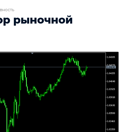
ивность
тор рыночной