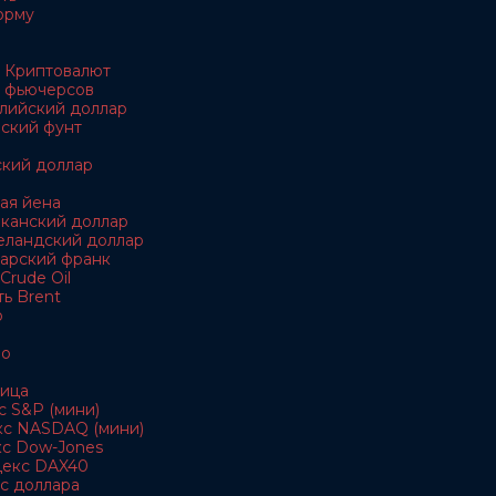
орму
 Криптовалют
 фьючерсов
алийский доллар
йский фунт
ский доллар
кая йена
иканский доллар
еландский доллар
царский франк
Crude Oil
ь Brent
о
ро
ица
с S&P (мини)
кс NASDAQ (мини)
кс Dow-Jones
декс DAX40
с доллара