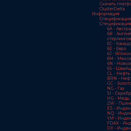
Скачать платф
ClusterDelta
Информация
Спецификация
Спецификация
6A - Австр
6B - Англи
стерлингов
6C - Канад
6E - Евро
6J - Японс
6M - Мекс
6N - Новоз
6S - Швей
CL - Нефть 
BRN - Нефт
GC - Золот
NG - Газ
SI - Сереб
HG - Медь
ZW - Пшен
ES - Индек
NQ - Инде
YM - Инде
FDAX - Ин
DX - Индек