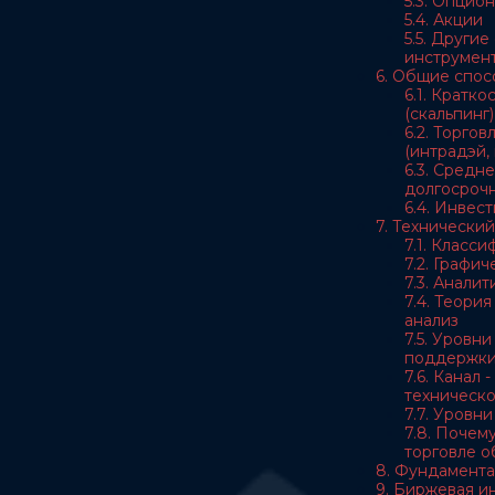
5.3. Опцио
5.4. Акции
5.5. Други
инструмен
6. Общие спос
6.1. Кратк
(скальпинг)
6.2. Торгов
(интрадэй, 
6.3. Средн
долгосрочн
6.4. Инвес
7. Технический
7.1. Класс
7.2. Графи
7.3. Анали
7.4. Теори
анализ
7.5. Уровн
поддержк
7.6. Канал 
техническо
7.7. Уровн
7.8. Почему
торговле 
8. Фундамента
9. Биржевая 