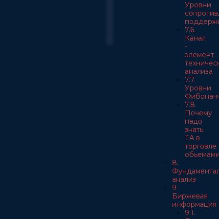
Уровни
сопротив
поддерж
7.6.
Канал
-
элемент
техничес
анализа
7.7.
Уровни
Фибонач
7.8.
Почему
надо
знать
ТА в
торговле
обьемам
8.
Фундамента
анализ
9.
Биржевая
информация
9.1.