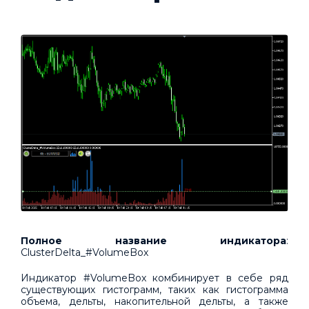
Полное название индикатора
:
ClusterDelta_#VolumeBox
Индикатор #VolumeBox комбинирует в себе ряд
существующих гистограмм, таких как гистограмма
объема, дельты, накопительной дельты, а также