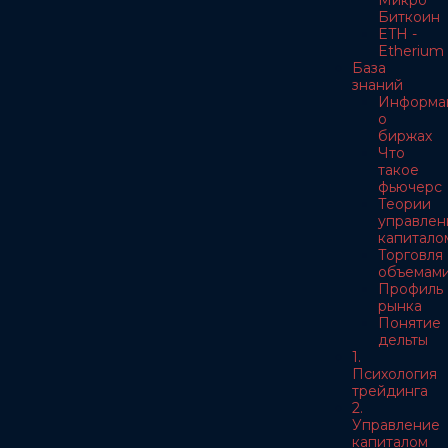
Микро
Биткоин
ETH -
Etherium
База
знаний
Информа
о
биржах
Что
такое
фьючерс
Теории
управлен
капитало
Торговля
объемам
Профиль
рынка
Понятие
дельты
1.
Психология
трейдинга
2.
Управление
капиталом