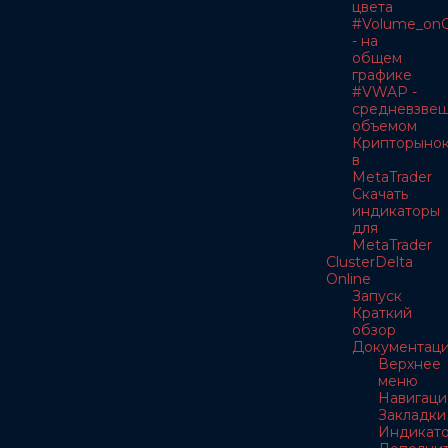
цвета
#Volume_onC
- на
общем
графике
#VWAP -
средневзве
объемом
Крипторыно
в
MetaTrader
Скачать
индикаторы
для
MetaTrader
ClusterDelta
Online
Запуск
Краткий
обзор
Документац
Верхнее
меню
Навигаци
Закладки
Индикат