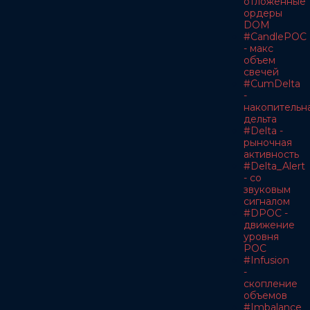
отложенные
ордеры
DOM
#CandlePOC
- макс
объем
свечей
#CumDelta
-
накопительн
дельта
#Delta -
рыночная
активность
#Delta_Alert
- со
звуковым
сигналом
#DPOC -
движение
уровня
POC
#Infusion
-
скопление
объемов
#Imbalance