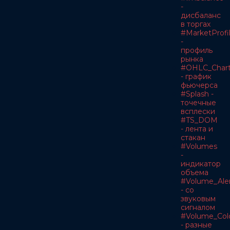
-
дисбаланс
в торгах
#MarketProfi
-
профиль
рынка
#OHLC_Char
- график
фьючерса
#Splash -
точечные
всплески
#TS_DOM
- лента и
стакан
#Volumes
-
индикатор
объема
#Volume_Ale
- со
звуковым
сигналом
#Volume_Col
- разные