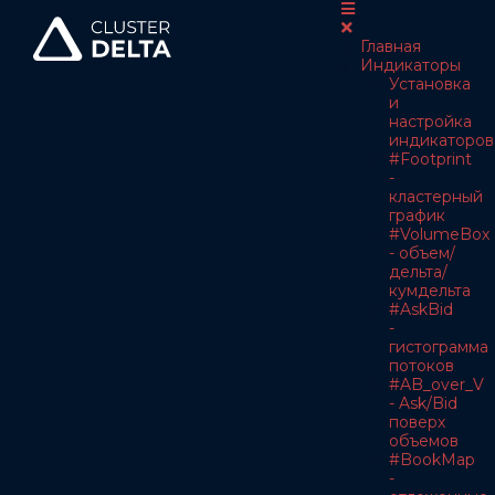
Главная
Индикаторы
Установка
и
настройка
индикаторов
#Footprint
-
кластерный
график
#VolumeBox
- объем/
дельта/
кумдельта
#AskBid
-
гистограмма
потоков
#AB_over_V
- Ask/Bid
поверх
объемов
#BookMap
-