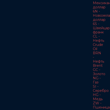
Мексика
доллар
6N -
Новозела
доллар
6S -
Швейцар
франк
CL -
Нефть
Crude
Oil
BRN
-
Нефть
Brent
GC -
Золото
NG -
Газ
SI -
Серебро
HG -
Медь
ZW -
Пшеница