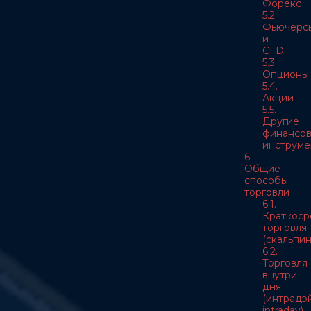
Форекс
5.2.
Фьючерс
и
CFD
5.3.
Опционы
5.4.
Акции
5.5.
Другие
финансо
инструме
6.
Общие
способы
торговли
6.1.
Краткоср
торговля
(скальпин
6.2.
Торговля
внутри
дня
(интрадэй
intraday)