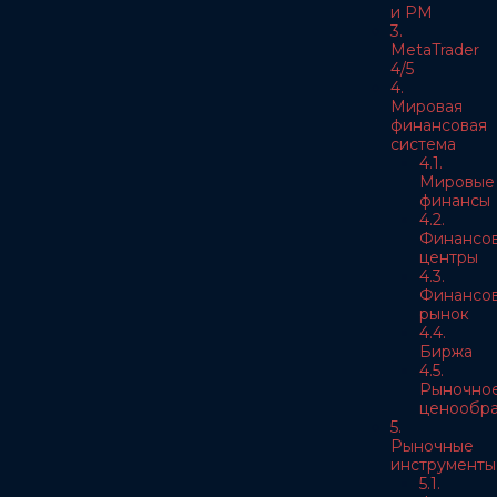
и РМ
3.
MetaTrader
4/5
4.
Мировая
финансовая
система
4.1.
Мировые
финансы
4.2.
Финансо
центры
4.3.
Финансо
рынок
4.4.
Биржа
4.5.
Рыночно
ценообра
5.
Рыночные
инструменты
5.1.