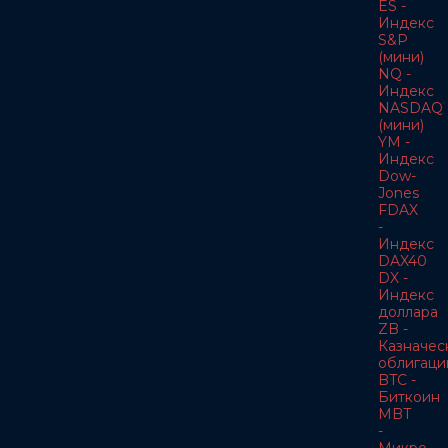
ES -
Индекс
S&P
(мини)
NQ -
Индекс
NASDAQ
(мини)
YM -
Индекс
Dow-
Jones
FDAX
-
Индекс
DAX40
DX -
Индекс
доллара
ZB -
Казначес
облигаци
BTC -
Биткоин
MBT
-