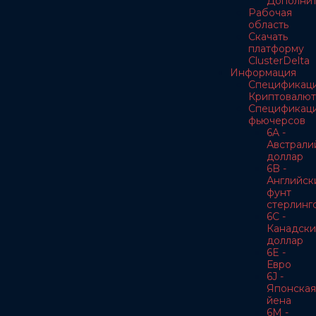
Дополнит
Рабочая
область
Скачать
платформу
ClusterDelta
Информация
Спецификац
Криптовалют
Спецификац
фьючерсов
6A -
Австрали
доллар
6B -
Английск
фунт
стерлинг
6C -
Канадски
доллар
6E -
Евро
6J -
Японская
йена
6M -