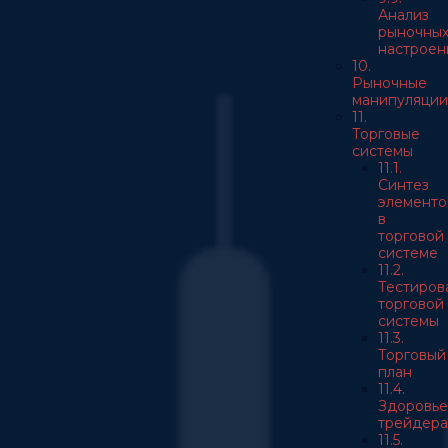
Анализ
рыночны
настроен
10.
Рыночные
манипуляции
11.
Торговые
системы
11.1.
Синтез
элементо
в
торговой
системе
11.2.
Тестиров
торговой
системы
11.3.
Торговый
план
11.4.
Здоровье
трейдера
11.5.