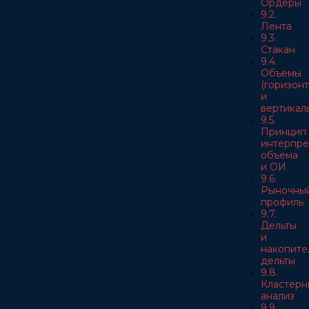
Ордеры
9.2.
Лента
9.3.
Стакан
9.4.
Объемы
(горизон
и
вертикал
9.5.
Принцип
интерпре
объема
и ОИ
9.6.
Рыночны
профиль
9.7.
Дельты
и
накопите
дельты
9.8.
Кластерн
анализ
9.9.