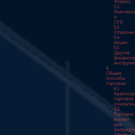
Форекс
5.2.
Фьючерс
и
CFD
5.3.
Опционы
5.4.
Акции
5.5.
Другие
финансо
инструме
6.
Общие
способы
торговли
6.1.
Краткоср
торговля
(скальпин
6.2.
Торговля
внутри
дня
(интрадэй
intraday)