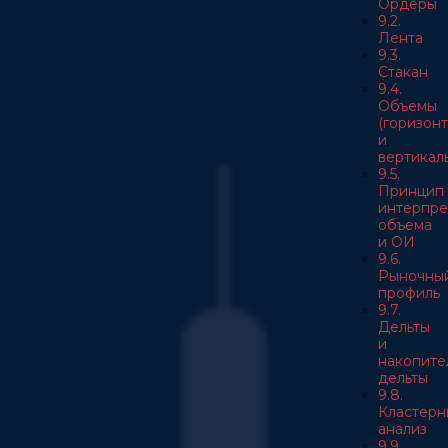
Ордеры
9.2.
Лента
9.3.
Стакан
9.4.
Объемы
(горизон
и
вертикал
9.5.
Принцип
интерпре
объема
и ОИ
9.6.
Рыночны
профиль
9.7.
Дельты
и
накопите
дельты
9.8.
Кластерн
анализ
9.9.