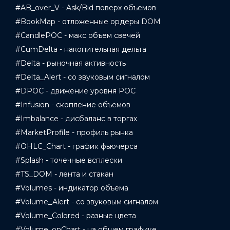
#AB_over_V - Ask/Bid поверх объемов
#BookMap - отложенные ордеры DOM
#CandlePOC - макс объем свечей
#CumDelta - накопительная дельта
#Delta - рыночная активность
#Delta_Alert - со звуковым сигналом
#DPOC - движение уровня POC
#Infusion - скопление объемов
#Imbalance - дисбаланс в торгах
#MarketProfile - профиль рынка
#OHLC_Chart - график фьючерса
#Splash - точечные всплески
#TS_DOM - лента и стакан
#Volumes - индикатор объема
#Volume_Alert - со звуковым сигналом
#Volume_Colored - разные цвета
#Volume_onChart - на общем графике