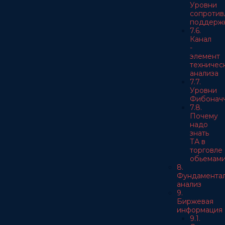
Уровни
сопротив
поддерж
7.6.
Канал
-
элемент
техничес
анализа
7.7.
Уровни
Фибонач
7.8.
Почему
надо
знать
ТА в
торговле
обьемам
8.
Фундамента
анализ
9.
Биржевая
информация
9.1.