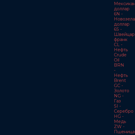
Мексика
доллар
6N -
Новозела
доллар
6S -
Швейцар
франк
CL -
Нефть
Crude
Oil
BRN
-
Нефть
Brent
GC -
Золото
NG -
Газ
SI -
Серебро
HG -
Медь
ZW -
Пшеница