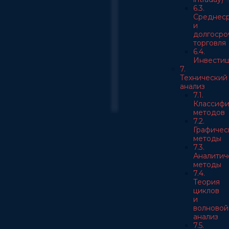
6.3.
Среднес
и
долгосро
торговля
6.4.
Инвести
7.
Технический
анализ
7.1.
Классифи
методов
7.2.
Графичес
методы
7.3.
Аналитич
методы
7.4.
Теория
циклов
и
волновой
анализ
7.5.