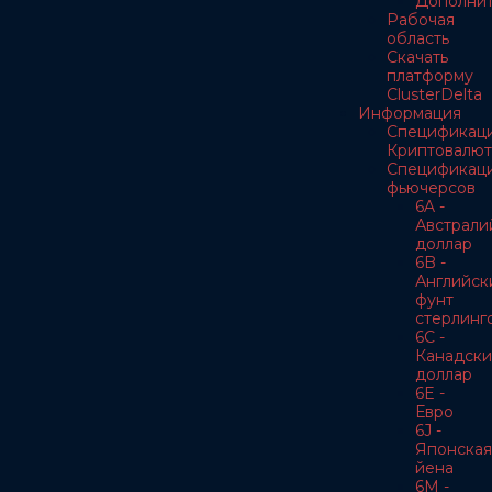
Дополнит
Рабочая
область
Скачать
платформу
ClusterDelta
Информация
Спецификац
Криптовалют
Спецификац
фьючерсов
6A -
Австрали
доллар
6B -
Английск
фунт
стерлинг
6C -
Канадски
доллар
6E -
Евро
6J -
Японская
йена
6M -