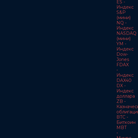
ES -
Индекс
S&P
(мини)
NQ -
Индекс
NASDAQ
(мини)
YM -
Индекс
Dow-
Jones
FDAX
-
Индекс
DAX40
DX -
Индекс
доллара
ZB -
Казначес
облигаци
BTC -
Биткоин
MBT
-