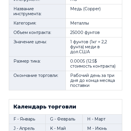
Название
Медь (Copper)
инструмента:
Категория:
Металлы
Объем контракта:
25000 фунтов
Значение цены:
1 фунтов (1кг = 2,2
фунта) меди в
дол.США
Размер тика:
0.0005 (12.5$
стоимость контракта)
Окончание торговли:
Рабочий день за три
дня до конца месяца
поставки
Календарь торговли
F - Январь
G - Февраль
H - Март
J - Апрель
K - Май
M - Июнь