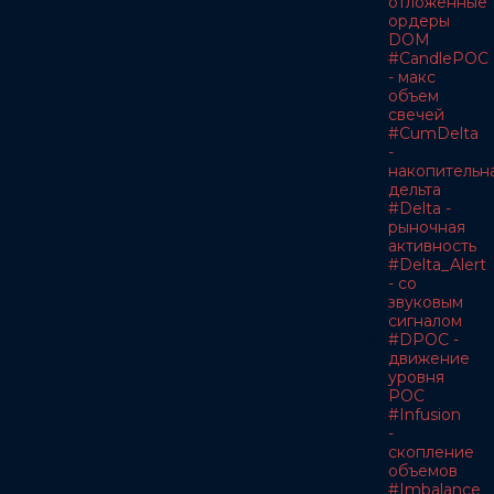
отложенные
ордеры
DOM
#CandlePOC
- макс
объем
свечей
#CumDelta
-
накопительн
дельта
#Delta -
рыночная
активность
#Delta_Alert
- со
звуковым
сигналом
#DPOC -
движение
уровня
POC
#Infusion
-
скопление
объемов
#Imbalance