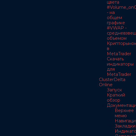
цвета
#Volume_onC
- на
общем
графике
#VWAP -
средневзве
объемом
Крипторыно
в
MetaTrader
Скачать
индикаторы
для
MetaTrader
ClusterDelta
Online
Запуск
Краткий
обзор
Документац
Верхнее
меню
Навигаци
Закладки
Индикат