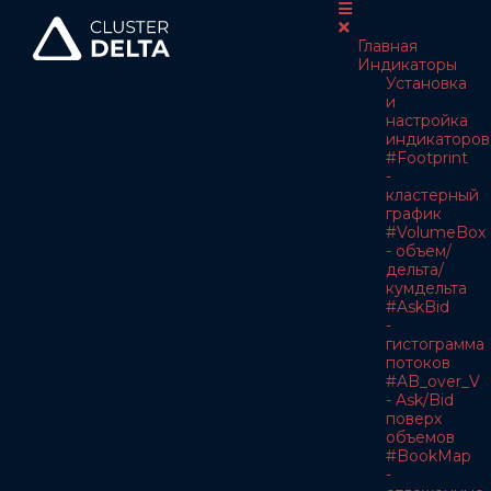
Главная
Индикаторы
Установка
и
настройка
индикаторов
#Footprint
-
кластерный
график
#VolumeBox
- объем/
дельта/
кумдельта
#AskBid
-
гистограмма
потоков
#AB_over_V
- Ask/Bid
поверх
объемов
#BookMap
-