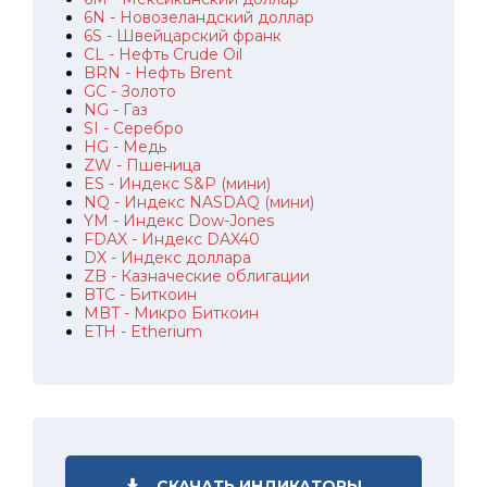
6N - Новозеландский доллар
6S - Швейцарский франк
CL - Нефть Crude Oil
BRN - Нефть Brent
GC - Золото
NG - Газ
SI - Серебро
HG - Медь
ZW - Пшеница
ES - Индекс S&P (мини)
NQ - Индекс NASDAQ (мини)
YM - Индекс Dow-Jones
FDAX - Индекс DAX40
DX - Индекс доллара
ZB - Казначеские облигации
BTC - Биткоин
MBT - Микро Биткоин
ETH - Etherium
СКАЧАТЬ ИНДИКАТОРЫ