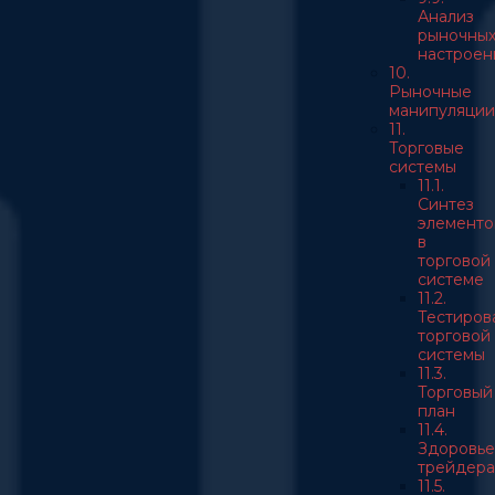
Анализ
рыночны
настроен
10.
Рыночные
манипуляции
11.
Торговые
системы
11.1.
Синтез
элементо
в
торговой
системе
11.2.
Тестиров
торговой
системы
11.3.
Торговый
план
11.4.
Здоровье
трейдера
11.5.