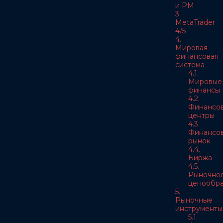
и РМ
3.
MetaTrader
4/5
4.
Мировая
финансовая
система
4.1.
Мировые
финансы
4.2.
Финансо
центры
4.3.
Финансо
рынок
4.4.
Биржа
4.5.
Рыночно
ценообра
5.
Рыночные
инструменты
5.1.