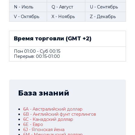
N - Июль
Q - Август
U - Сентябрь
V - Октябрь
X - Ноябрь
Z - Декабрь
Время торговли (GMT +2)
Пон 01:00 - Суб 00:15
Перерыв: 00:15-01:00
База знаний
6A - Австралийский доллар
6B - Английский фунт стерлингов
6C - Канадский доллар
6E - Евро
6J - Японская йена
6M - Мексиканский доллар