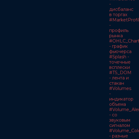
-
дисбаланс
в торгах
#MarketProfi
-
профиль
рынка
#OHLC_Char
- график
фьючерса
#Splash -
точечные
всплески
#TS_DOM
- лента и
стакан
#Volumes
-
индикатор
объема
#Volume_Ale
- со
звуковым
сигналом
#Volume_Col
- разные