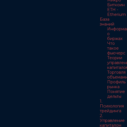
Микро
Биткоин
ETH -
Etherium
База
знаний
Информа
о
биржах
Что
такое
фьючерс
Теории
управлен
капитало
Торговля
объемам
Профиль
рынка
Понятие
дельты
1.
Психология
трейдинга
2.
Управление
капиталом