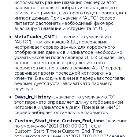
использовать разные названия фьючерса этот
параметр позволяет выбрать из выпадающего
списка инструмент, с которого будет происходить
импорт данных. При значении "AUTO" сервер
пытается распознать необходимый фьючерс
анализируя название инструмента от ДЦ.
MetaTrader_GMT
(значение по умолчанию
"AUTO") - так как каждый ДЦ персонально
настраивает сервер данных для корректного
отображения данных в индикаторе необходимо
указать часовой пояса сервера ДЦ. К сожалению,
встроенных методов определения этого
параметра нет, по этому в режиме AUTO сервер
сравнивает время последней котировки на
клиенте. В выходные дни и в перерывах торговли
рекомендуется устанавливать это параметр
вручную.
Days_in_History
(значение по умолчанию "0") -
этот параметр определяет длину отображаемой
истории в индикаторе в днях. При значении "0"
сервер выбирает оптимальные параметры.
Custom_Start_time
,
Custom_End_time
(значение
по умолчанию "2021.01.01 00:00") - если
Custom_Start_Time и Custom_End_Time
отличаются от значения "2021.01.01 00:00" сервер