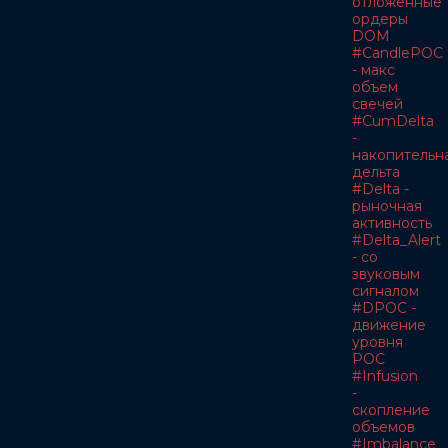
отложенные
ордеры
DOM
#CandlePOC
- макс
объем
свечей
#CumDelta
-
накопительн
дельта
#Delta -
рыночная
активность
#Delta_Alert
- со
звуковым
сигналом
#DPOC -
движение
уровня
POC
#Infusion
-
скопление
объемов
#Imbalance