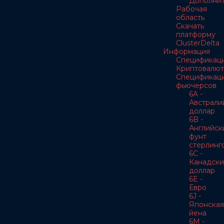
Дополнит
Рабочая
область
Скачать
платформу
ClusterDelta
Информация
Спецификац
Криптовалют
Спецификац
фьючерсов
6A -
Австрали
доллар
6B -
Английск
фунт
стерлинг
6C -
Канадски
доллар
6E -
Евро
6J -
Японская
йена
6M -