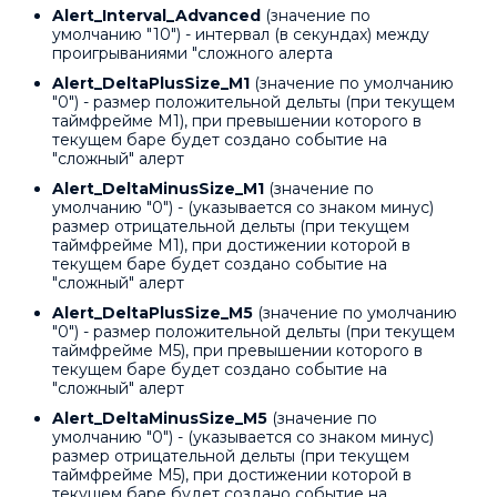
Alert_Interval_Advanced
(значение по
умолчанию "10") - интервал (в секундах) между
проигрываниями "сложного алерта
Alert_DeltaPlusSize_M1
(значение по умолчанию
"0") - размер положительной дельты (при текущем
таймфрейме M1), при превышении которого в
текущем баре будет создано событие на
"сложный" алерт
Alert_DeltaMinusSize_M1
(значение по
умолчанию "0") - (указывается со знаком минус)
размер отрицательной дельты (при текущем
таймфрейме M1), при достижении которой в
текущем баре будет создано событие на
"сложный" алерт
Alert_DeltaPlusSize_M5
(значение по умолчанию
"0") - размер положительной дельты (при текущем
таймфрейме M5), при превышении которого в
текущем баре будет создано событие на
"сложный" алерт
Alert_DeltaMinusSize_M5
(значение по
умолчанию "0") - (указывается со знаком минус)
размер отрицательной дельты (при текущем
таймфрейме M5), при достижении которой в
текущем баре будет создано событие на