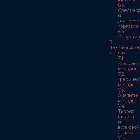
6.3.
Среднес
и
долгосро
торговля
6.4.
Инвести
7.
Технический
анализ
7.1.
Классифи
методов
7.2.
Графичес
методы
7.3.
Аналитич
методы
7.4.
Теория
циклов
и
волновой
анализ
7.5.