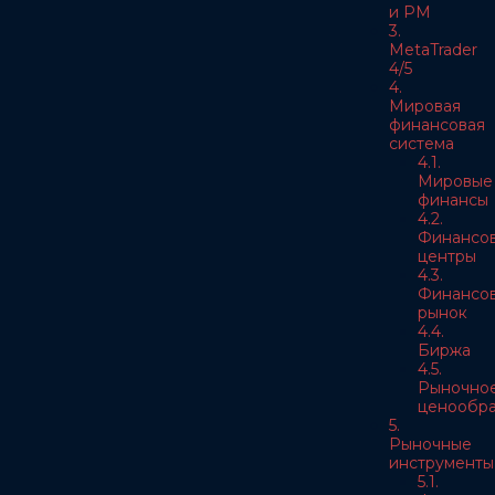
и РМ
3.
MetaTrader
4/5
4.
Мировая
финансовая
система
4.1.
Мировые
финансы
4.2.
Финансо
центры
4.3.
Финансо
рынок
4.4.
Биржа
4.5.
Рыночно
ценообра
5.
Рыночные
инструменты
5.1.