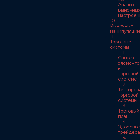
Анализ
рыночны
настроен
10.
Рыночные
манипуляции
11.
Торговые
системы
11.1.
Синтез
элементо
в
торговой
системе
11.2.
Тестиров
торговой
системы
11.3.
Торговый
план
11.4.
Здоровье
трейдера
11.5.