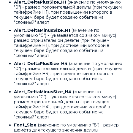
Alert_DeltaPlusSize_H1
(значение по умолчанию
"0") - размер положительной дельты (при текущем
таймфрейме H1), при превышении которого в
текущем баре будет создано событие на
"сложный" алерт
Alert_DeltaMinusSize_H1
(значение по
умолчанию "0") - (указывается со знаком минус)
размер отрицательной дельты (при текущем
таймфрейме H1), при достижении которой в
текущем баре будет создано событие на
"сложный" алерт
Alert_DeltaPlusSize_H4
(значение по умолчанию
"0") - размер положительной дельты (при текущем
таймфрейме H4), при превышении которого в
текущем баре будет создано событие на
"сложный" алерт
Alert_DeltaMinusSize_H4
(значение по
умолчанию "0") - (указывается со знаком минус)
размер отрицательной дельты (при текущем
таймфрейме H4), при достижении которой в
текущем баре будет создано событие на
"сложный" алерт
Font_Size
(значение по умолчанию "8") - размер
шрифта для текущего значения дельты