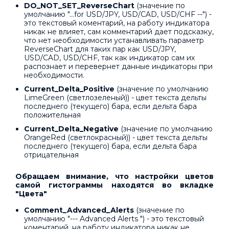
DO_NOT_SET_ReverseChart
(значение по
умолчанию "...for USD/JPY, USD/CAD, USD/CHF --") -
это текстовый коментарий, на работу индикатора
никак не влияет, сам комментарий дает подсказку,
что нет необходимости устанавливать параметр
ReverseChart для таких пар как USD/JPY,
USD/CAD, USD/CHF, так как индикатор сам их
распознает и перевернет данные индикаторы при
необходимости.
Current_Delta_Positive
(значение по умолчанию
LimeGreen (светлозеленый)) - цвет текста дельты
последнего (текущего) бара, если дельта бара
положительная
Current_Delta_Negative
(значение по умолчанию
OrangeRed (светлокрасный)) - цвет текста дельты
последнего (текущего) бара, если дельта бара
отрицательная
Обращаем внимание, что настройки цветов
самой гистограммы находятся во вкладке
"Цвета"
Comment_Advanced_Alerts
(значение по
умолчанию "--- Advanced Alerts ") - это текстовый
коментарий, на работу индикатора никак не