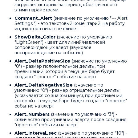
загружает историю за период обозначенного
этими параметрами.
Comment_Alert
(значение по умолчанию "--- Alert
Settings ") - это текстовый коментарий, на работу
индикатора никак не влияет
ShowDelta_Color
(значение по умолчанию
"LightGreen") - цвет для линий/надписей
сопровождающих алерт (звуковое
воспроизведение на событие)
Alert_DeltaPositiveSize
(значение по умолчанию
"0") - размер положительной дельты, при
превышении которой в текущем баре будет
создано "простое" событие на алерт
Alert_DeltaNegativeSize
(значение по
умолчанию "0") - размер отрицательной дельты
(указывается со знаком минус), при достижении
которой в текущем баре будет создано "простое"
событие на алерт
Alert_Numbers
(значение по умолчанию "3") -
количество проигрываний алерта после создания
"простого" события на алерт
Alert_Interval_sec
(значение по умолчанию "10") -