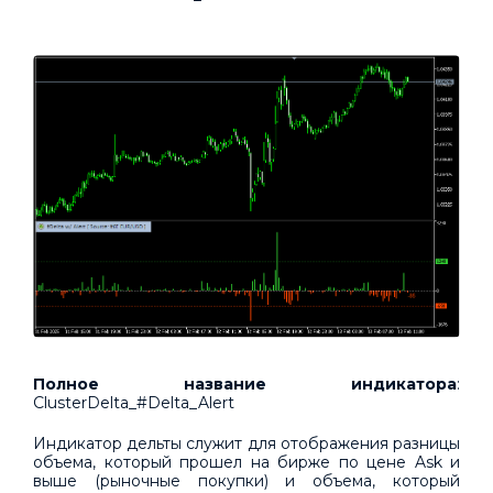
Полное название индикатора
:
ClusterDelta_#Delta_Alert
Индикатор дельты служит для отображения разницы
объема, который прошел на бирже по цене Ask и
выше (рыночные покупки) и объема, который