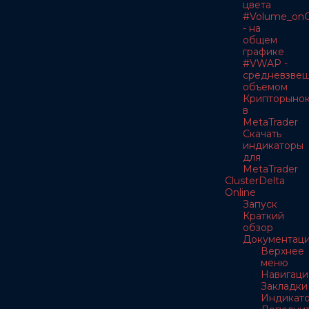
цвета
#Volume_onC
- на
общем
графике
#VWAP -
средневзве
объемом
Крипторыно
в
MetaTrader
Скачать
индикаторы
для
MetaTrader
ClusterDelta
Online
Запуск
Краткий
обзор
Документац
Верхнее
меню
Навигаци
Закладки
Индикат