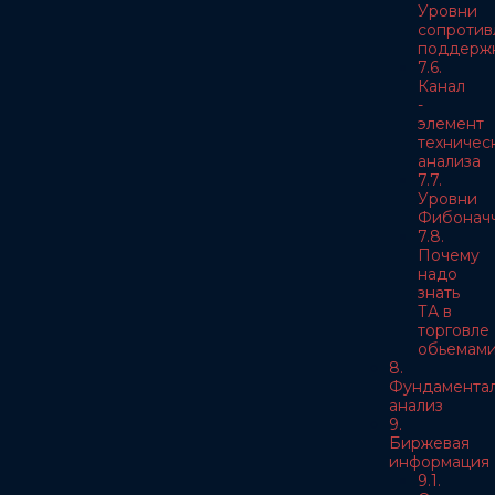
Уровни
сопротив
поддерж
7.6.
Канал
-
элемент
техничес
анализа
7.7.
Уровни
Фибонач
7.8.
Почему
надо
знать
ТА в
торговле
обьемам
8.
Фундамента
анализ
9.
Биржевая
информация
9.1.