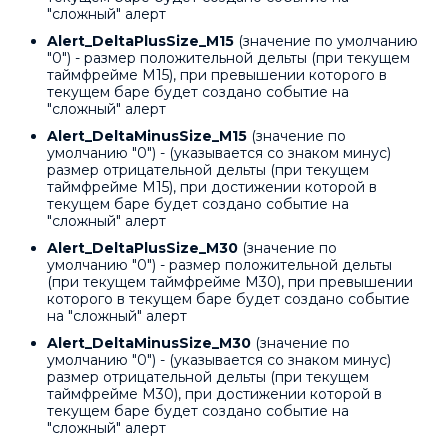
"сложный" алерт
Alert_DeltaPlusSize_M15
(значение по умолчанию
"0") - размер положительной дельты (при текущем
таймфрейме M15), при превышении которого в
текущем баре будет создано событие на
"сложный" алерт
Alert_DeltaMinusSize_M15
(значение по
умолчанию "0") - (указывается со знаком минус)
размер отрицательной дельты (при текущем
таймфрейме M15), при достижении которой в
текущем баре будет создано событие на
"сложный" алерт
Alert_DeltaPlusSize_M30
(значение по
умолчанию "0") - размер положительной дельты
(при текущем таймфрейме M30), при превышении
которого в текущем баре будет создано событие
на "сложный" алерт
Alert_DeltaMinusSize_M30
(значение по
умолчанию "0") - (указывается со знаком минус)
размер отрицательной дельты (при текущем
таймфрейме M30), при достижении которой в
текущем баре будет создано событие на
"сложный" алерт