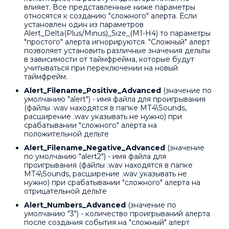
влияет. Все представленные ниже параметры
относятся к созданию "сложного" алерта. Если
установлен один из параметров
Alert_Delta(Plus/Minus)_Size_(M1-H4) то параметры
"простого" алерта игнорируются. "Сложный" алерт
позволяет установить различные значения дельты
в зависимости от таймфрейма, которые будут
учитываться при переключении на новый
таймфрейм.
Alert_Filename_Positive_Advanced
(значение по
умолчанию "alert") - имя файла для проигрывания
(файлы .wav находятся в папке МТ4\Sounds,
расширение .wav указывать не нужно) при
срабатывании "сложного" алерта на
положительной дельте
Alert_Filename_Negative_Advanced
(значение
по умолчанию "alert2") - имя файла для
проигрывания (файлы .wav находятся в папке
МТ4\Sounds, расширение .wav указывать не
нужно) при срабатывании "сложного" алерта на
отрицательной дельте
Alert_Numbers_Advanced
(значение по
умолчанию "3") - количество проигрываний алерта
после создания события на "сложный" алерт