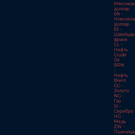
Мексика
доллар
6N -
Новозела
доллар
6S -
Швейцар
франк
CL -
Нефть
Crude
Oil
BRN
-
Нефть
Brent
GC -
Золото
NG -
Газ
SI -
Серебро
HG -
Медь
ZW -
Пшеница