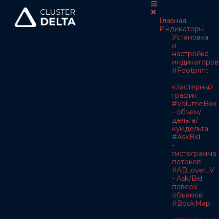
Главная
Индикаторы
Установка
и
настройка
индикаторов
#Footprint
-
кластерный
график
#VolumeBox
- объем/
дельта/
кумдельта
#AskBid
-
гистограмма
потоков
#AB_over_V
- Ask/Bid
поверх
объемов
#BookMap
-