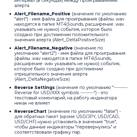
интервал (в секундах) между проигрываниями
алерта
Alert_Filename_Positive
(значение по умолчанию
"alert") - имя файла для проигрывания (файлы .wav
находятся в папке МТ4\Sounds, расширение .wav
указывать не нужно) события, которое было
создано при достижении положительного
значения алерта (Alert_DeltaPositiveSize)
Alert_Filename_Negative
(значение по
умолчанию "alert2") - имя файла для проигрывания
(файлы .wav находятся в папке МТ4\Sounds,
расширение .wav указывать не нужно) события,
которое было создано при достижении
отрицательного значения алерта
(Alert_DeltaNegativeSize)
Reverse Settings
(значение по умолчанию "---------
Reverse for USD/XXX symbols ---------") - это
текстовый коментарий, на работу индикатора
никак не влияет
ReverseChart
(значение по умолчанию "false") -
для обратных пакет (кроме USD/JPY, USD/CAD,
USD/CHF) нужно установить в значение "true",
чтобы данные индикаторы "перевернулись" и
соответствовали графику пар.