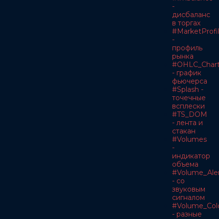
-
дисбаланс
в торгах
#MarketProfi
-
профиль
рынка
#OHLC_Char
- график
фьючерса
#Splash -
точечные
всплески
#TS_DOM
- лента и
стакан
#Volumes
-
индикатор
объема
#Volume_Ale
- со
звуковым
сигналом
#Volume_Col
- разные