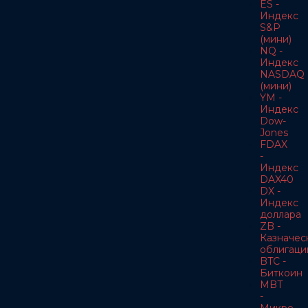
ES -
Индекс
S&P
(мини)
NQ -
Индекс
NASDAQ
(мини)
YM -
Индекс
Dow-
Jones
FDAX
-
Индекс
DAX40
DX -
Индекс
доллара
ZB -
Казначес
облигаци
BTC -
Биткоин
MBT
-