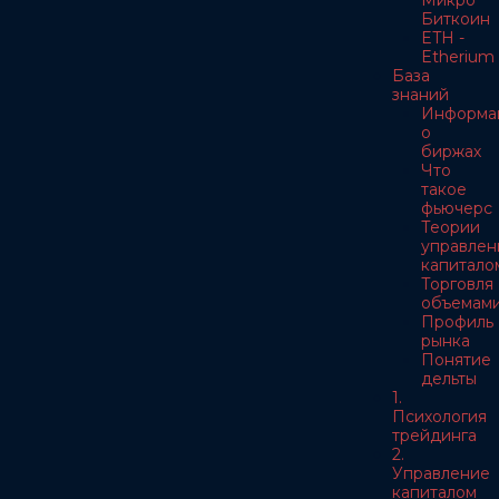
Микро
Биткоин
ETH -
Etherium
База
знаний
Информа
о
биржах
Что
такое
фьючерс
Теории
управлен
капитало
Торговля
объемам
Профиль
рынка
Понятие
дельты
1.
Психология
трейдинга
2.
Управление
капиталом