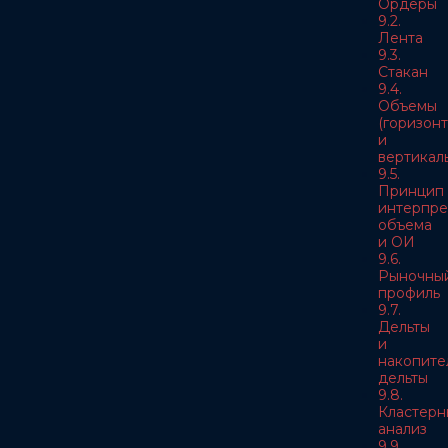
Ордеры
9.2.
Лента
9.3.
Стакан
9.4.
Объемы
(горизон
и
вертикал
9.5.
Принцип
интерпре
объема
и ОИ
9.6.
Рыночны
профиль
9.7.
Дельты
и
накопите
дельты
9.8.
Кластерн
анализ
9.9.