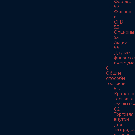
Форекс
5.2.
Фьючерс
и
CFD
5.3.
Опционы
5.4.
Акции
5.5.
Другие
финансо
инструме
6.
Общие
способы
торговли
6.1.
Краткоср
торговля
(скальпин
6.2.
Торговля
внутри
дня
(интрадэй
intraday)