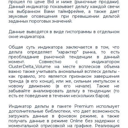
прошел по цене Bid и ниже (рыночные продажи).
Данный индикатор показывает дельту каждой свечи
на выбранном Вами таймфрейме, а также дает
звуковые оповещения при превышении дельтой
заданных пороговых значений.
Данные выводятся в виде гистограммы в отдельном
окне индикатора.
Общая суть индикатора заключается в том, что
дельта определяет "характер" рынка, то есть
преобладание рыночной тенденции в данный
момент. Совместно с индикатором
ClusterDelta_Volume на месте всплесков объема
важно также учитывать аномальный всплеск дельты -
как правило, это является признаком завершения
тренда (в его конце), или же, сильным импульсом к
новому движению (в его начале). Также не
забывайте анализировать дельту в тенденции (то
есть ее поведение в течении нескольких баров).
Индикатор дельты в пакете Premium использует
дополнительные библиотеки, что дает возможность
загружать данные в фоновом режиме, а также
получать данные в режиме Online без задержки с
моментальной отрисовкой на графике. Реализация