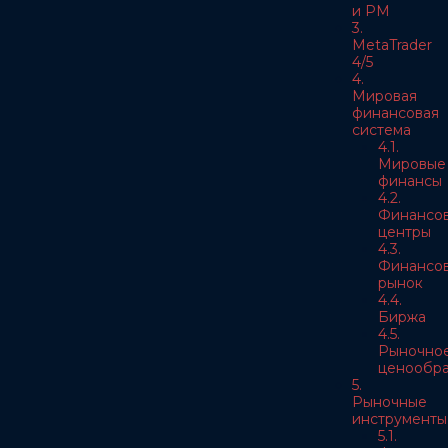
и РМ
3.
MetaTrader
4/5
4.
Мировая
финансовая
система
4.1.
Мировые
финансы
4.2.
Финансо
центры
4.3.
Финансо
рынок
4.4.
Биржа
4.5.
Рыночно
ценообра
5.
Рыночные
инструменты
5.1.