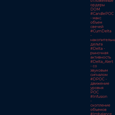
отложенные
ордеры
DOM
#CandlePOC
- макс
объем
свечей
#CumDelta
-
накопительн
дельта
#Delta -
рыночная
активность
#Delta_Alert
- со
звуковым
сигналом
#DPOC -
движение
уровня
POC
#Infusion
-
скопление
объемов
#Imbalance