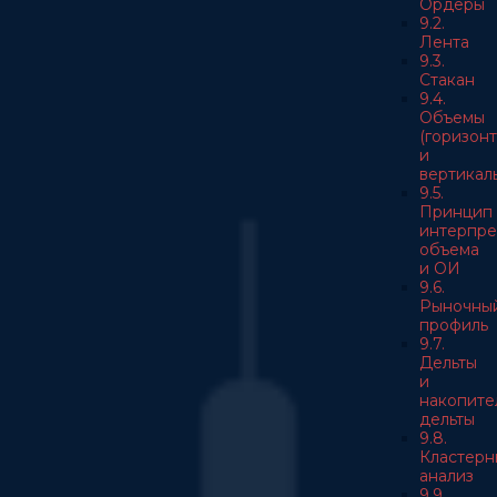
Ордеры
9.2.
Лента
9.3.
Стакан
9.4.
Объемы
(горизон
и
вертикал
9.5.
Принцип
интерпре
объема
и ОИ
9.6.
Рыночны
профиль
9.7.
Дельты
и
накопите
дельты
9.8.
Кластерн
анализ
9.9.