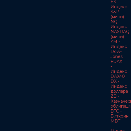
ES -
Индекс
S&P
(мини)
NQ -
Индекс
NASDAQ
(мини)
YM -
Индекс
Dow-
Jones
FDAX
-
Индекс
DAX40
DX -
Индекс
доллара
ZB -
Казначес
облигаци
BTC -
Биткоин
MBT
-