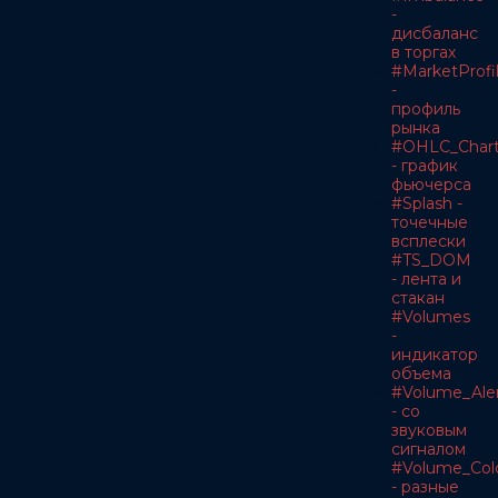
-
дисбаланс
в торгах
#MarketProfi
-
профиль
рынка
#OHLC_Char
- график
фьючерса
#Splash -
точечные
всплески
#TS_DOM
- лента и
стакан
#Volumes
-
индикатор
объема
#Volume_Ale
- со
звуковым
сигналом
#Volume_Col
- разные