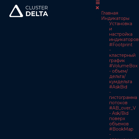
Главная
Индикаторы
Установка
и
настройка
индикаторов
#Footprint
-
кластерный
график
#VolumeBox
- объем/
дельта/
кумдельта
#AskBid
-
гистограмма
потоков
#AB_over_V
- Ask/Bid
поверх
объемов
#BookMap
-