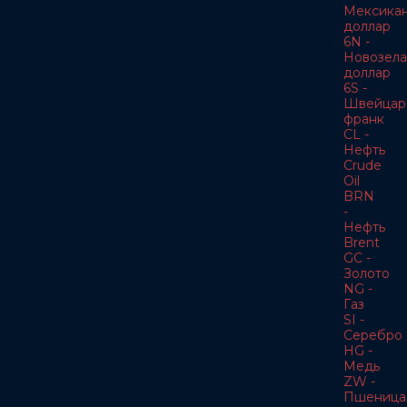
Мексика
доллар
6N -
Новозела
доллар
6S -
Швейцар
франк
CL -
Нефть
Crude
Oil
BRN
-
Нефть
Brent
GC -
Золото
NG -
Газ
SI -
Серебро
HG -
Медь
ZW -
Пшеница