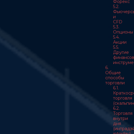
Форекс
5.2.
Фьючерс
и
CFD
5.3.
Опционы
5.4.
Акции
5.5.
Другие
финансо
инструме
6.
Общие
способы
торговли
6.1.
Краткоср
торговля
(скальпин
6.2.
Торговля
внутри
дня
(интрадэй
intraday)