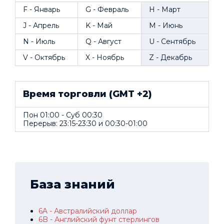
F - Январь
G - Февраль
H - Март
J - Апрель
K - Май
M - Июнь
N - Июль
Q - Август
U - Сентябрь
V - Октябрь
X - Ноябрь
Z - Декабрь
Время торговли (GMT +2)
Пон 01:00 - Суб 00:30
Перерыв: 23:15-23:30 и 00:30-01:00
База знаний
6A - Австралийский доллар
6B - Английский фунт стерлингов