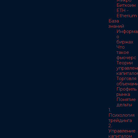
Микро
Биткоин
ETH -
Etherium
База
знаний
Информа
о
биржах
Что
такое
фьючерс
Теории
управлен
капитало
Торговля
объемам
Профиль
рынка
Понятие
дельты
1.
Психология
трейдинга
2.
Управление
капиталом