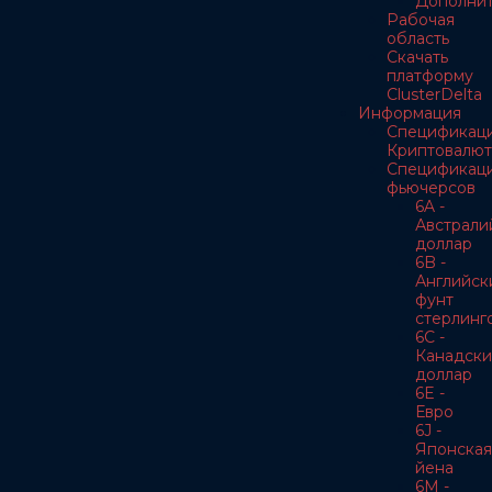
Дополнит
Рабочая
область
Скачать
платформу
ClusterDelta
Информация
Спецификац
Криптовалют
Спецификац
фьючерсов
6A -
Австрали
доллар
6B -
Английск
фунт
стерлинг
6C -
Канадски
доллар
6E -
Евро
6J -
Японская
йена
6M -