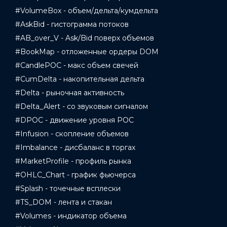
#VolumeBox - объем/дельта/кумдельта
#AskBid - гистограмма потоков
#AB_over_V - Ask/Bid поверх объемов
#BookMap - отложенные ордеры DOM
#CandlePOC - макс объем свечей
#CumDelta - накопительная дельта
#Delta - рыночная активность
#Delta_Alert - со звуковым сигналом
#DPOC - движение уровня POC
#Infusion - скопление объемов
#Imbalance - дисбаланс в торгах
#MarketProfile - профиль рынка
#OHLC_Chart - график фьючерса
#Splash - точечные всплески
#TS_DOM - лента и стакан
#Volumes - индикатор объема