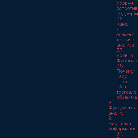
Уровни
сопротив
поддерж
7.6.
Канал
-
элемент
техничес
анализа
7.7.
Уровни
Фибонач
7.8.
Почему
надо
знать
ТА в
торговле
обьемам
8.
Фундамента
анализ
9.
Биржевая
информация
9.1.