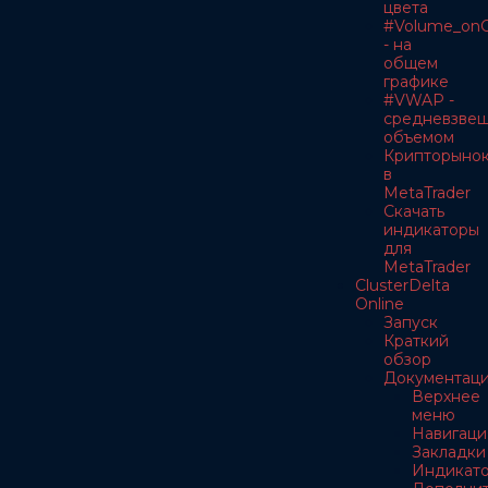
цвета
#Volume_onC
- на
общем
графике
#VWAP -
средневзве
объемом
Крипторыно
в
MetaTrader
Скачать
индикаторы
для
MetaTrader
ClusterDelta
Online
Запуск
Краткий
обзор
Документац
Верхнее
меню
Навигаци
Закладки
Индикат