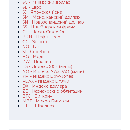
6C - Канадский доллар
6E - Евро
6J - Японская йена
6M - Мексиканский доллар
6N - Новозеландский доллар
6S - Швейцарский франк
CL - Нефть Crude Oil
BRN - Нефть Brent
GC - Золото
NG - Газ
SI - Серебро
HG - Медь
ZW - Пшеница
ES - Индекс S&P (мини)
NQ - Индекс NASDAQ (мини)
YM - Индекс Dow-Jones
FDAX - Индекс DAX40
DX - Индекс доллара
ZB - Казначеские облигации
BTC - Биткоин
MBT - Микро Биткоин
ETH - Etherium