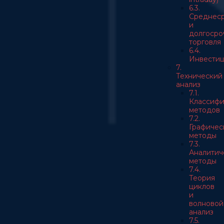
6.3.
Среднес
и
долгосро
торговля
6.4.
Инвести
7.
Технический
анализ
7.1.
Классифи
методов
7.2.
Графичес
методы
7.3.
Аналитич
методы
7.4.
Теория
циклов
и
волновой
анализ
7.5.