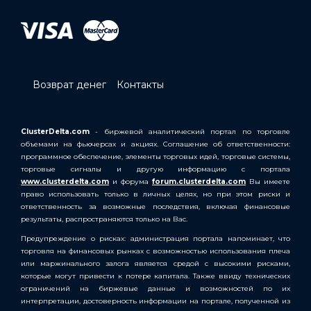
Возврат денег
Контакты
ClusterDelta.com
- биржевой аналитический портал по торговле
объемами на фьючерсах и акциях. Соглашение об ответственности:
программное обеспечение, элементы торговых идей, торговые системы,
торговые сигналы и другую информацию с портала
www.clusterdelta.com
и форума
forum.clusterdelta.com
Вы имеете
право использовать только в личных целях, но при этом риски и
ответственность за возможные последствия, включая финансовые
результаты, распространяются только на Вас.
Предупреждение о рисках: администрация портала напоминает, что
торговля на финансовых рынках с возможностью использования плеча
или маржинального залога является средой с высокими рисками,
которые могут привести к потере капитала. Также ввиду технических
ограничений на биржевые данные и возможностей по их
интерпретации, достоверность информации на портале, полученной из