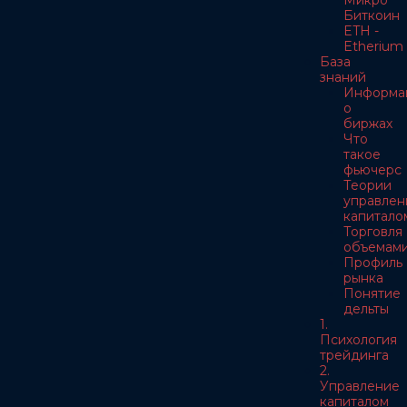
Микро
Биткоин
ETH -
Etherium
База
знаний
Информа
о
биржах
Что
такое
фьючерс
Теории
управлен
капитало
Торговля
объемам
Профиль
рынка
Понятие
дельты
1.
Психология
трейдинга
2.
Управление
капиталом