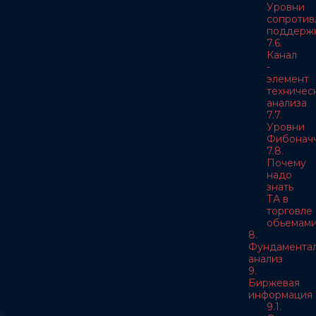
Уровни
сопротив
поддерж
7.6.
Канал
-
элемент
техничес
анализа
7.7.
Уровни
Фибонач
7.8.
Почему
надо
знать
ТА в
торговле
обьемам
8.
Фундамента
анализ
9.
Биржевая
информация
9.1.