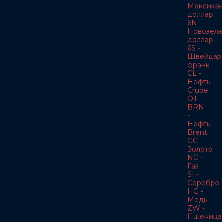
Мексика
доллар
6N -
Новозела
доллар
6S -
Швейцар
франк
CL -
Нефть
Crude
Oil
BRN
-
Нефть
Brent
GC -
Золото
NG -
Газ
SI -
Серебро
HG -
Медь
ZW -
Пшеница