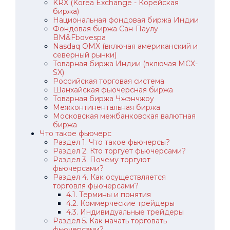
KRX (Korea Exchange - Корейская
биржа)
Национальная фондовая биржа Индии
Фондовая биржа Сан-Паулу -
BM&Fbovespa
Nasdaq OMX (включая американский и
северный рынки)
Товарная биржа Индии (включая MCX-
SX)
Российская торговая система
Шанхайская фьючерсная биржа
Товарная биржа Чжэнчжоу
Межконтинентальная биржа
Московская межбанковская валютная
биржа
Что такое фьючерс
Раздел 1. Что такое фьючерсы?
Раздел 2. Кто торгует фьючерсами?
Раздел 3. Почему торгуют
фьючерсами?
Раздел 4. Как осуществляется
торговля фьючерсами?
4.1. Термины и понятия
4.2. Коммерческие трейдеры
4.3. Индивидуальные трейдеры
Раздел 5. Как начать торговать
фьючерсами?