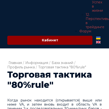
Успех
в
жизни
12.
Перспектив
в
трейдинге
Форум
Кабинет
Главная
/
Информация
/
База знаний
/
Профиль рынка
/
Торговая тактика "80%rule"
Торговая тактика
"80%rule"
Когда рынок находится (открывается) выше или
ниже VA, и затем вновь входит в область VA в
течении 2-х последовательных 30-минутных баров -