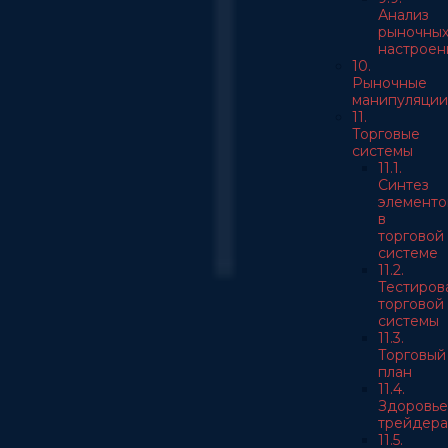
Анализ
рыночны
настроен
10.
Рыночные
манипуляции
11.
Торговые
системы
11.1.
Синтез
элементо
в
торговой
системе
11.2.
Тестиров
торговой
системы
11.3.
Торговый
план
11.4.
Здоровье
трейдера
11.5.