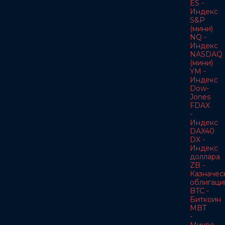
ES -
Индекс
S&P
(мини)
NQ -
Индекс
NASDAQ
(мини)
YM -
Индекс
Dow-
Jones
FDAX
-
Индекс
DAX40
DX -
Индекс
доллара
ZB -
Казначес
облигаци
BTC -
Биткоин
MBT
-