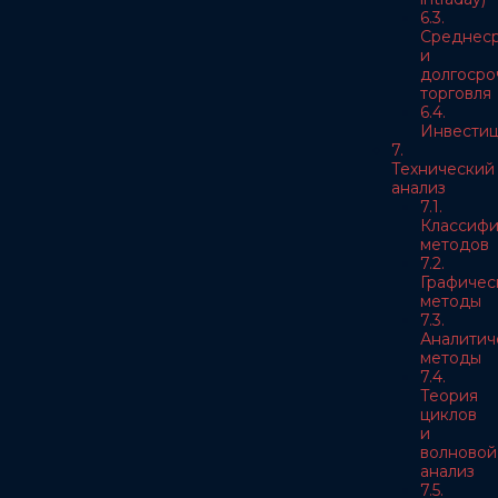
6.3.
Среднес
и
долгосро
торговля
6.4.
Инвести
7.
Технический
анализ
7.1.
Классифи
методов
7.2.
Графичес
методы
7.3.
Аналитич
методы
7.4.
Теория
циклов
и
волновой
анализ
7.5.