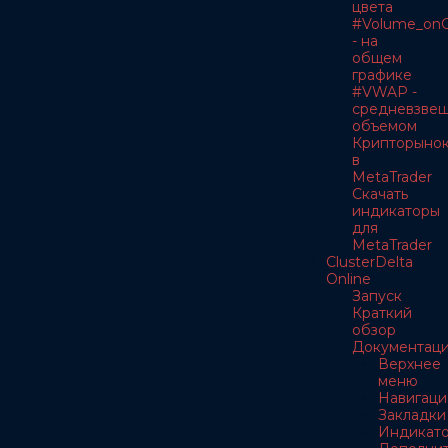
цвета
#Volume_onC
- на
общем
графике
#VWAP -
средневзве
объемом
Крипторыно
в
MetaTrader
Скачать
индикаторы
для
MetaTrader
ClusterDelta
Online
Запуск
Краткий
обзор
Документац
Верхнее
меню
Навигаци
Закладки
Индикат