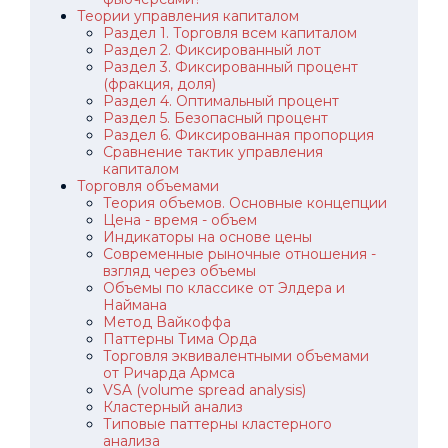
Теории управления капиталом
Раздел 1. Торговля всем капиталом
Раздел 2. Фиксированный лот
Раздел 3. Фиксированный процент
(фракция, доля)
Раздел 4. Оптимальный процент
Раздел 5. Безопасный процент
Раздел 6. Фиксированная пропорция
Сравнение тактик управления
капиталом
Торговля объемами
Теория объемов. Основные концепции
Цена - время - объем
Индикаторы на основе цены
Современные рыночные отношения -
взгляд через объемы
Объемы по классике от Элдера и
Наймана
Метод Вайкоффа
Паттерны Тима Орда
Торговля эквивалентными объемами
от Ричарда Армса
VSA (volume spread analysis)
Кластерный анализ
Типовые паттерны кластерного
анализа