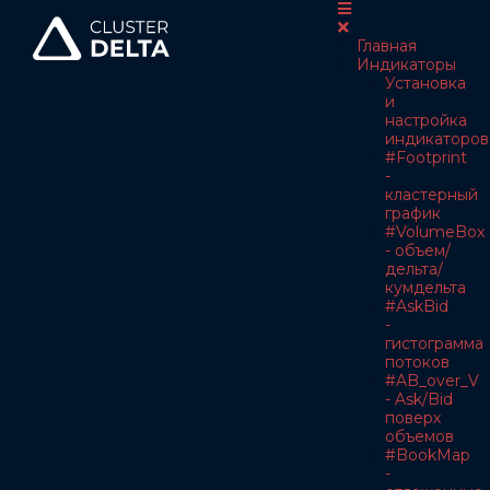
Главная
Индикаторы
Установка
и
настройка
индикаторов
#Footprint
-
кластерный
график
#VolumeBox
- объем/
дельта/
кумдельта
#AskBid
-
гистограмма
потоков
#AB_over_V
- Ask/Bid
поверх
объемов
#BookMap
-