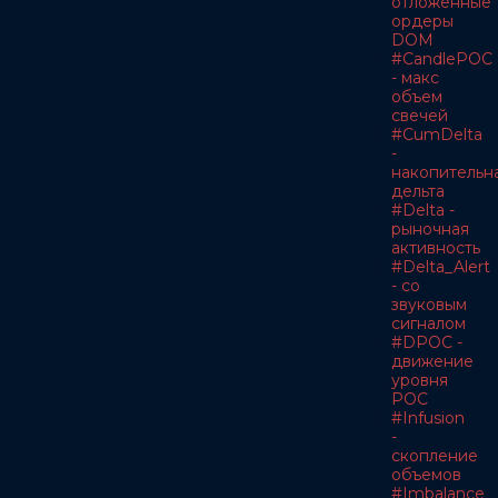
отложенные
ордеры
DOM
#CandlePOC
- макс
объем
свечей
#CumDelta
-
накопительн
дельта
#Delta -
рыночная
активность
#Delta_Alert
- со
звуковым
сигналом
#DPOC -
движение
уровня
POC
#Infusion
-
скопление
объемов
#Imbalance