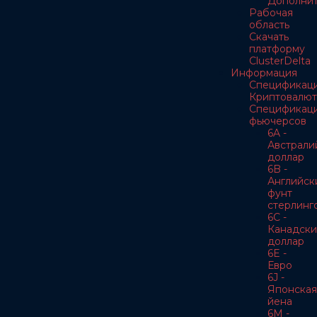
Дополнит
Рабочая
область
Скачать
платформу
ClusterDelta
Информация
Спецификац
Криптовалют
Спецификац
фьючерсов
6A -
Австрали
доллар
6B -
Английск
фунт
стерлинг
6C -
Канадски
доллар
6E -
Евро
6J -
Японская
йена
6M -