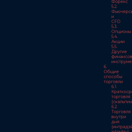
Форекс
5.2.
Фьючерс
и
CFD
5.3.
Опционы
5.4.
Акции
5.5.
Другие
финансо
инструме
6.
Общие
способы
торговли
6.1.
Краткоср
торговля
(скальпин
6.2.
Торговля
внутри
дня
(интрадэй
intraday)