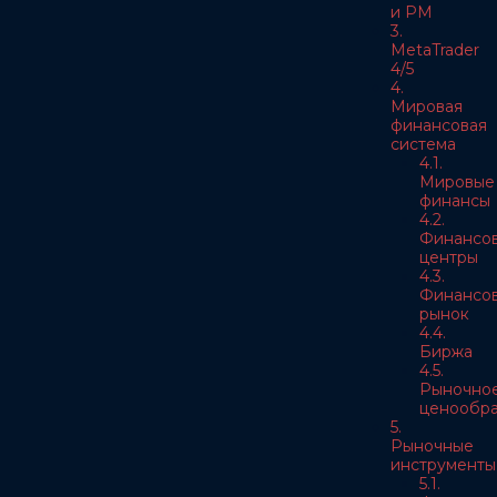
и РМ
3.
MetaTrader
4/5
4.
Мировая
финансовая
система
4.1.
Мировые
финансы
4.2.
Финансо
центры
4.3.
Финансо
рынок
4.4.
Биржа
4.5.
Рыночно
ценообра
5.
Рыночные
инструменты
5.1.