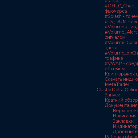
рынка
#OHLC_Chart -
фьючерса
#Splash - точе
#TS_DOM - лен
#Volumes - ин
#Volume_Alert 
сигналом
#Volume_Color
цвета
#Volume_onCha
графике
#VWAP - сред
объемом
Крипторынок в
Скачать индик
MetaTrader
ClusterDelta Onlin
Запуск
Краткий обзор
Документация
Верхнее м
Навигация
Закладки
Индикатор
Дополните
Рабочая облас