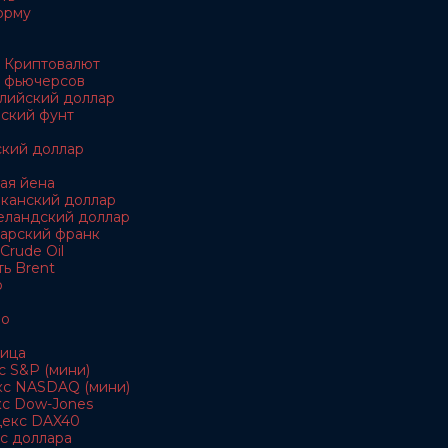
орму
 Криптовалют
 фьючерсов
алийский доллар
йский фунт
ский доллар
кая йена
иканский доллар
еландский доллар
царский франк
Crude Oil
ь Brent
о
ро
ица
с S&P (мини)
кс NASDAQ (мини)
кс Dow-Jones
декс DAX40
с доллара