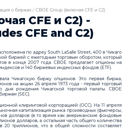
ция о биржах
/
CBOE Group (включая CFE и C2)
чая CFE и C2) -
udes CFE and C2)
положена по адреу South LaSalle Street, 400 в Чикаго
ной биржей с ежегодным торговым оборотом, который
ктов в конце 2007 года. CBOE предлагает опционы на
индексов и 140 биржевых индексных фондов (ETF).
овала Чикагскую биржу опционов. Это первая биржа,
онов на акции. 26 апреля 1973 года - первый торговый
го дня рождения Чикагской торговой палаты. CBOE
биржам (SEC).
ионной клиринговой корпорацией (OCC). На 11 апреля
рыночная капитализация рынка производных (фьючерсы,
онов долларов (в то время как американские фондовые
ионов долларов, а остальная часть общего количества
 20 триллионов, что в общей сложности составляет