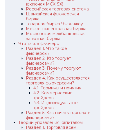
(включая MCX-SX)
Российская торговая система
Шанхайская фьючерсная
биржа
Товарная биржа Чжэнчжоу
Межконтинентальная биржа
Московская межбанковская
валютная биржа
Что такое фьючерс
Раздел 1. Что такое
фьючерсы?
Раздел 2. Кто торгует
фьючерсами?
Раздел 3. Почему торгуют
фьючерсами?
Раздел 4. Как осуществляется
торговля фьючерсами?
4.1. Термины и понятия
4.2. Коммерческие
трейдеры
4.3. Индивидуальные
трейдеры
Раздел 5. Как начать торговать
фьючерсами?
Теории управления капиталом
Раздел 1. Торговля всем