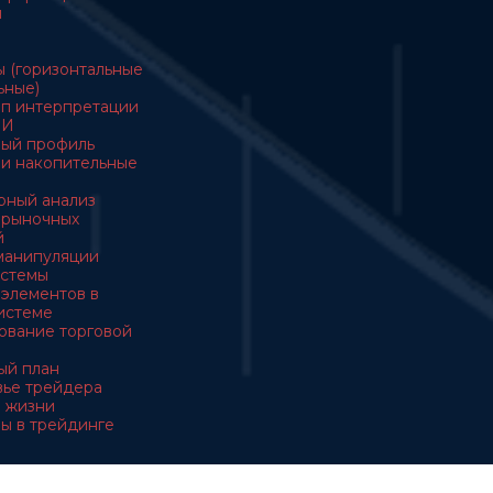
ы
ы (горизонтальные
ьные)
ип интерпретации
ОИ
ный профиль
ы и накопительные
ерный анализ
з рыночных
й
манипуляции
истемы
з элементов в
истеме
ирование торговой
вый план
овье трейдера
 в жизни
вы в трейдинге