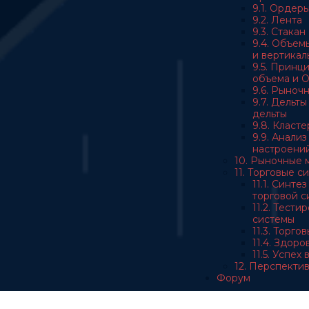
9.1. Ордер
9.2. Лента
9.3. Стакан
9.4. Объем
и вертикал
9.5. Принц
объема и 
9.6. Рыноч
9.7. Дельт
дельты
9.8. Класт
9.9. Анали
настроени
10. Рыночные 
11. Торговые с
11.1. Синте
торговой с
11.2. Тест
системы
11.3. Торго
11.4. Здор
11.5. Успех
12. Перспекти
Форум