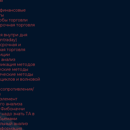
ны
е финансовые
ты
обы торговли
осрочная торговля
ля внутри дня
intraday)
есрочная и
ая торговля
тиции
 анализ
ификация методов
ческие методы
тические методы
я циклов и волновой
и сопротивления/
и
- элемент
го анализа
и Фибоначчи
 надо знать ТА в
обьемами
льный анализ
информация