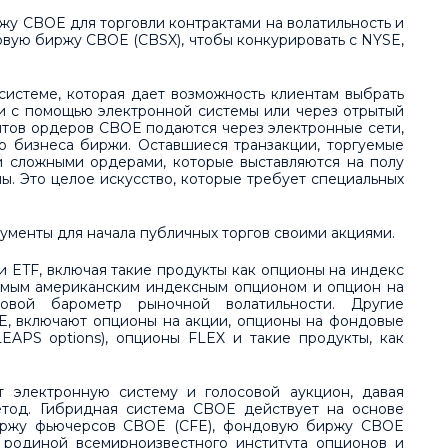
у CBOE для торговли контрактами на волатильность и
овую биржу CBOE (CBSX), чтобы конкурировать с NYSE,
системе, которая дает возможность клиентам выбрать
ли с помощью электронной системы или через отрытый
нтов ордеров CBOE подаются через электронные сети,
го бизнеса биржи. Оставшиеся транзакции, торгуемые
ли сложными ордерами, которые выставляются на полу
ы. Это целое искусство, которые требует специальных
кументы для начала публичных торгов своими акциями.
и ETF, включая такие продукты как опционы на индекс
уемым американским индексным опционом и опцион на
овой барометр рыночной волатильности. Другие
, включают опционы на акции, опционы на фондовые
EAPS options), опционы FLEX и такие продукты, как
 электронную систему и голосовой аукцион, давая
етод. Гибридная система CBOE действует на основе
биржу фьючерсов CBOE (CFE), фондовую биржу CBOE
 родиной всемирноизвестного института опционов и