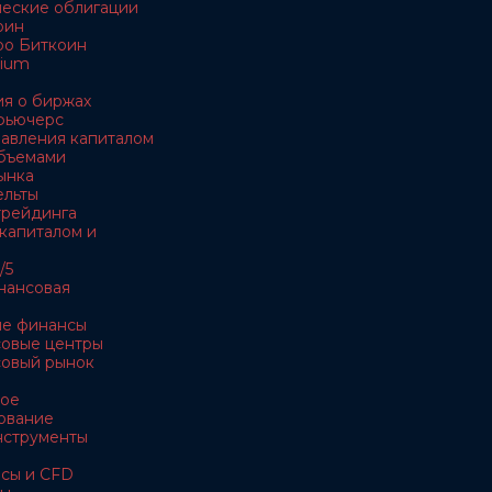
ческие облигации
оин
ро Биткоин
rium
я о биржах
 фьючерс
равления капиталом
объемами
ынка
ельты
 трейдинга
 капиталом и
/5
нансовая
ые финансы
совые центры
совый рынок
ное
ование
нструменты
рсы и CFD