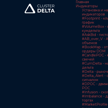
Главная
Индикаторы
Установка и н
индикаторов
#Footprint - к
график
#VolumeBox - 
кумдельта
#AskBid - гис
#AB_over_V - A
объемов
#BookMap - о
ордеры DOM
#CandlePOC - 
свечей
#CumDelta - н
дельта
#Delta - рыноч
#Delta_Alert -
сигналом
#DPOC - движ
POC
#Infusion - с
#Imbalance - 
торгах
#MarketProfile