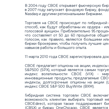
В 2004 году CBOE открывает фьючерсную бирж
в 2007 году запускает фондовую биржу, фонд
Nasdaq и другими региональными биржами.
Торговля на CBOE происходит по гибридной 
способ, как будут обработаны их ордера - и
голосовой аукцион. Приблизительно 95 проце
что составляет от 50 до 60 процентов обще
голосом, как правило, являются большими и
биржи брокерами, чтобы получить лучшие цен
навыков работы и большого опыта.
11 марта 2010 года CBOE зарегистрировала до
CBOE предлагает опционы на акции, индексы 
S&P500 (SPX), который является самым торг
индекс волатильности СВОЕ (VIX) - мир
инновационные продукты, предлагаемые CBOE
индексы, долгосрочные опционы на акции (L
индекс CBOE S&P 500 BuyWrite (BXM).
Гибридная система торговли CBOE включает
возможность клиентам выбирать торговый м
CBOEdirect, которая также поддерживает 
(CBSX) и биржу OneChicago. CBOE является