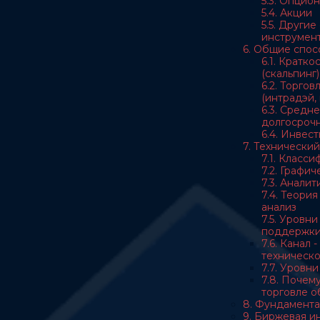
5.3. Опцио
5.4. Акции
5.5. Други
инструмен
6. Общие спос
6.1. Кратк
(скальпинг)
6.2. Торгов
(интрадэй, 
6.3. Средн
долгосрочн
6.4. Инвес
7. Технический
7.1. Класс
7.2. Графи
7.3. Анали
7.4. Теори
анализ
7.5. Уровн
поддержк
7.6. Канал 
техническо
7.7. Уровн
7.8. Почему
торговле 
8. Фундамента
9. Биржевая 