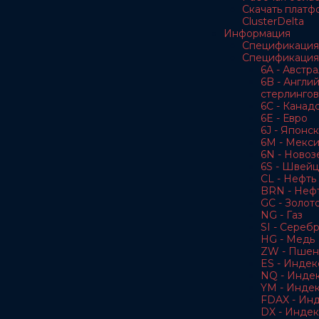
Скачать платф
ClusterDelta
Информация
Спецификация
Спецификация
6A - Австр
6B - Англи
стерлингов
6C - Канад
6E - Евро
6J - Японс
6M - Мекс
6N - Новоз
6S - Швей
CL - Нефть 
BRN - Нефт
GC - Золот
NG - Газ
SI - Сереб
HG - Медь
ZW - Пшен
ES - Индек
NQ - Инде
YM - Инде
FDAX - Ин
DX - Индек