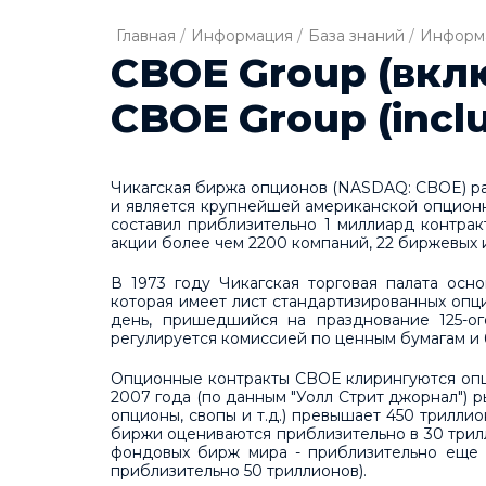
Главная
/
Информация
/
База знаний
/
Информа
CBOE Group (вклю
CBOE Group (incl
Чикагская биржа опционов (NASDAQ: CBOE) рас
и является крупнейшей американской опцион
составил приблизительно 1 миллиард контра
акции более чем 2200 компаний, 22 биржевых 
В 1973 году Чикагская торговая палата осн
которая имеет лист стандартизированных опци
день, пришедшийся на празднование 125-о
регулируется комиссией по ценным бумагам и 
Опционные контракты CBOE клирингуются опц
2007 года (по данным "Уолл Стрит джорнал") 
опционы, свопы и т.д.) превышает 450 трилли
биржи оцениваются приблизительно в 30 трилл
фондовых бирж мира - приблизительно еще в
приблизительно 50 триллионов).