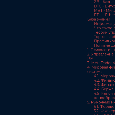
ZB - Казна
BTC - Битк
MBT - Мик
ETH - Ethe
База знаний
Информаци
Что такое
Теории уп
Торговля 
Профиль р
Понятие д
1. Психология
2. Управление
РМ
3. MetaTrader 4
4. Мировая фи
система
4.1. Миров
4.2. Финан
4.3. Финан
4.4. Биржа
4.5. Рыноч
ценообраз
5. Рыночные и
5.1. Форекс
5.2. Фьюче