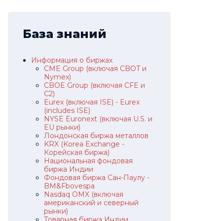
База знаний
Информация о биржах
CME Group (включая CBOT и
Nymex)
CBOE Group (включая CFE и
C2)
Eurex (включая ISE) - Eurex
(includes ISE)
NYSE Euronext (включая U.S. и
EU рынки)
Лондонская биржа металлов
KRX (Korea Exchange -
Корейская биржа)
Национальная фондовая
биржа Индии
Фондовая биржа Сан-Паулу -
BM&Fbovespa
Nasdaq OMX (включая
американский и северный
рынки)
Товарная биржа Индии