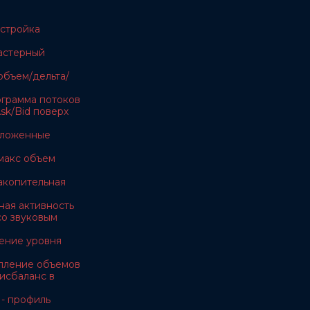
астройка
ластерный
объем/дельта/
тограмма потоков
sk/Bid поверх
тложенные
макс объем
акопительная
ная активность
 со звуковым
ение уровня
копление объемов
дисбаланс в
 - профиль