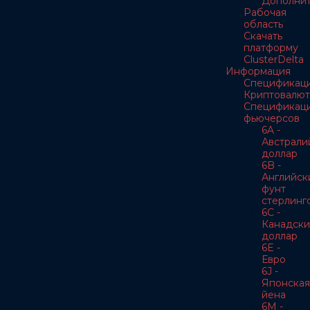
Дополнит
Рабочая
область
Скачать
платформу
ClusterDelta
Информация
Спецификац
Криптовалют
Спецификац
фьючерсов
6A -
Австрали
доллар
6B -
Английск
фунт
стерлинг
6C -
Канадски
доллар
6E -
Евро
6J -
Японская
йена
6M -