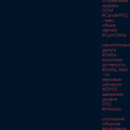
отложенные
ордеры
DOM
#CandlePOC
- макс
объем
свечей
#CumDelta
-
накопительн
дельта
#Delta -
рыночная
активность
#Delta_Alert
- со
звуковым
сигналом
#DPOC -
движение
уровня
POC
#Infusion
-
скопление
объемов
#Imbalance