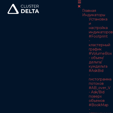
Главная
Индикаторы
Установка
и
настройка
индикаторов
#Footprint
-
кластерный
график
#VolumeBox
- объем/
дельта/
кумдельта
#AskBid
-
гистограмма
потоков
#AB_over_V
- Ask/Bid
поверх
объемов
#BookMap
-