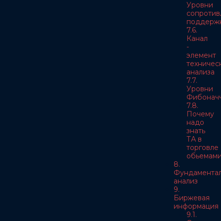
Уровни
сопротив
поддерж
7.6.
Канал
-
элемент
техничес
анализа
7.7.
Уровни
Фибонач
7.8.
Почему
надо
знать
ТА в
торговле
обьемам
8.
Фундамента
анализ
9.
Биржевая
информация
9.1.