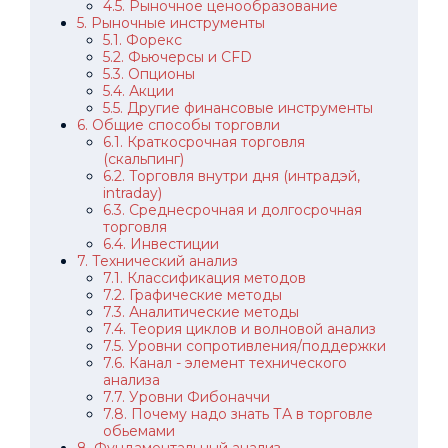
4.5. Рыночное ценообразование
5. Рыночные инструменты
5.1. Форекс
5.2. Фьючерсы и CFD
5.3. Опционы
5.4. Акции
5.5. Другие финансовые инструменты
6. Общие способы торговли
6.1. Краткосрочная торговля
(скальпинг)
6.2. Торговля внутри дня (интрадэй,
intraday)
6.3. Среднесрочная и долгосрочная
торговля
6.4. Инвестиции
7. Технический анализ
7.1. Классификация методов
7.2. Графические методы
7.3. Аналитические методы
7.4. Теория циклов и волновой анализ
7.5. Уровни сопротивления/поддержки
7.6. Канал - элемент технического
анализа
7.7. Уровни Фибоначчи
7.8. Почему надо знать ТА в торговле
обьемами
8. Фундаментальный анализ