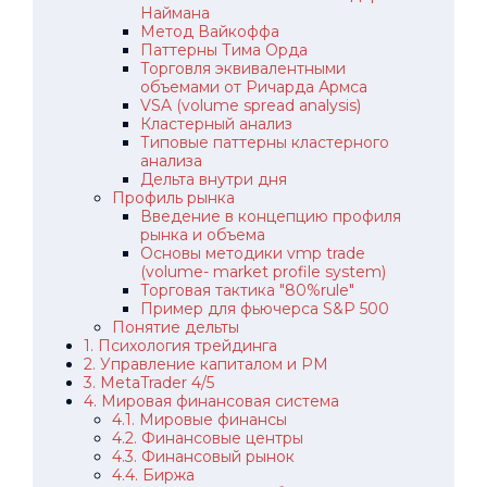
Наймана
Метод Вайкоффа
Паттерны Тима Орда
Торговля эквивалентными
объемами от Ричарда Армса
VSA (volume spread analysis)
Кластерный анализ
Типовые паттерны кластерного
анализа
Дельта внутри дня
Профиль рынка
Введение в концепцию профиля
рынка и объема
Основы методики vmp trade
(volume- market profile system)
Торговая тактика "80%rule"
Пример для фьючерса S&P 500
Понятие дельты
1. Психология трейдинга
2. Управление капиталом и РМ
3. MetaTrader 4/5
4. Мировая финансовая система
4.1. Мировые финансы
4.2. Финансовые центры
4.3. Финансовый рынок
4.4. Биржа