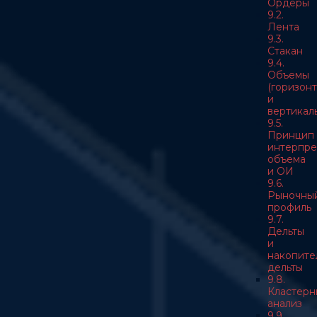
Ордеры
9.2.
Лента
9.3.
Стакан
9.4.
Объемы
(горизон
и
вертикал
9.5.
Принцип
интерпре
объема
и ОИ
9.6.
Рыночны
профиль
9.7.
Дельты
и
накопите
дельты
9.8.
Кластерн
анализ
9.9.