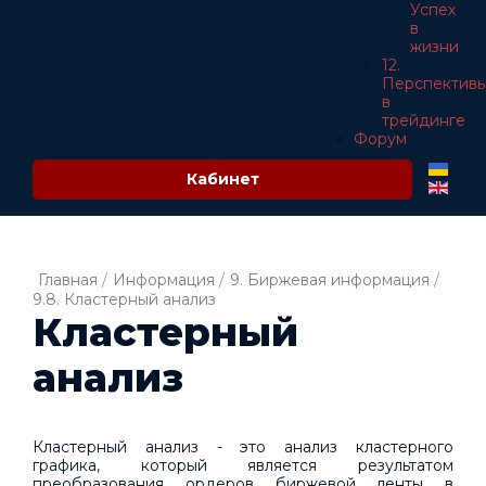
Успех
в
жизни
12.
Перспектив
в
трейдинге
Форум
Кабинет
Главная
/
Информация
/
9. Биржевая информация
/
9.8. Кластерный анализ
Кластерный
анализ
Кластерный анализ - это анализ кластерного
графика, который является результатом
преобразования ордеров биржевой ленты в