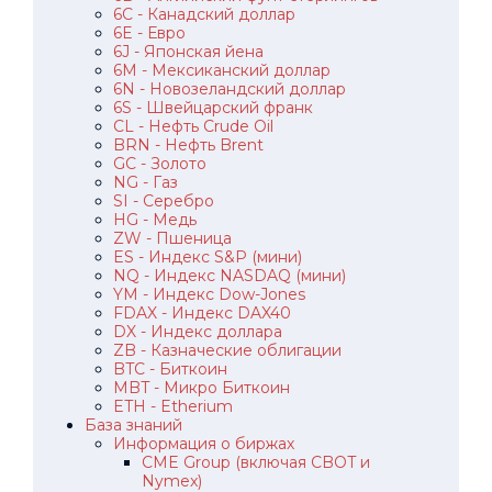
6C - Канадский доллар
6E - Евро
6J - Японская йена
6M - Мексиканский доллар
6N - Новозеландский доллар
6S - Швейцарский франк
CL - Нефть Crude Oil
BRN - Нефть Brent
GC - Золото
NG - Газ
SI - Серебро
HG - Медь
ZW - Пшеница
ES - Индекс S&P (мини)
NQ - Индекс NASDAQ (мини)
YM - Индекс Dow-Jones
FDAX - Индекс DAX40
DX - Индекс доллара
ZB - Казначеские облигации
BTC - Биткоин
MBT - Микро Биткоин
ETH - Etherium
База знаний
Информация о биржах
CME Group (включая CBOT и
Nymex)