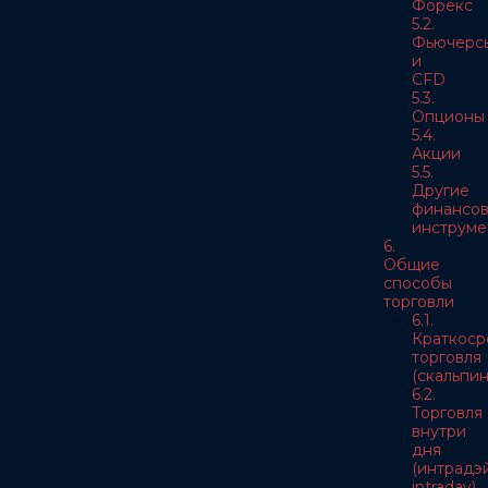
Форекс
5.2.
Фьючерс
и
CFD
5.3.
Опционы
5.4.
Акции
5.5.
Другие
финансо
инструме
6.
Общие
способы
торговли
6.1.
Краткоср
торговля
(скальпин
6.2.
Торговля
внутри
дня
(интрадэй
intraday)