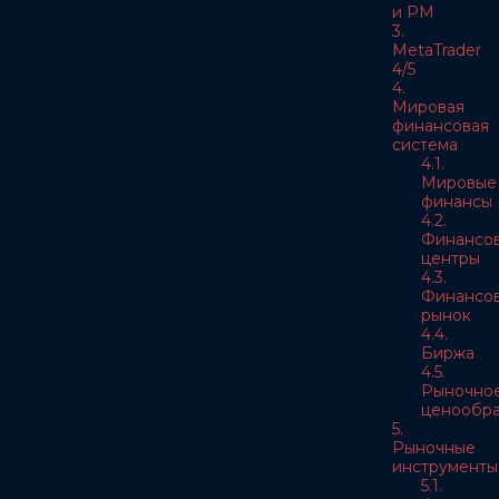
и РМ
3.
MetaTrader
4/5
4.
Мировая
финансовая
система
4.1.
Мировые
финансы
4.2.
Финансо
центры
4.3.
Финансо
рынок
4.4.
Биржа
4.5.
Рыночно
ценообра
5.
Рыночные
инструменты
5.1.