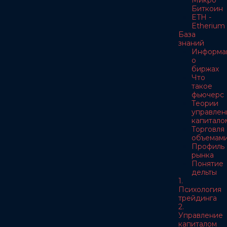
Микро
Биткоин
ETH -
Etherium
База
знаний
Информа
о
биржах
Что
такое
фьючерс
Теории
управлен
капитало
Торговля
объемам
Профиль
рынка
Понятие
дельты
1.
Психология
трейдинга
2.
Управление
капиталом