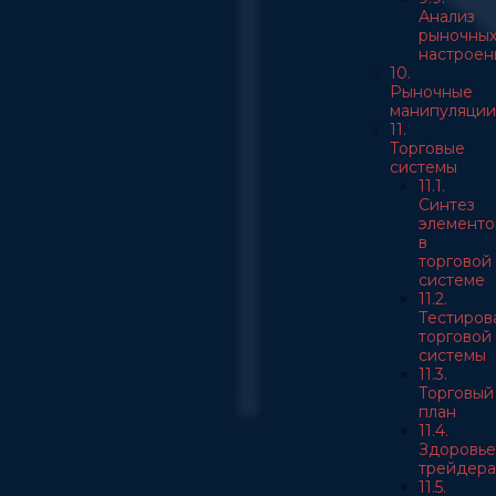
Анализ
рыночны
настроен
10.
Рыночные
манипуляции
11.
Торговые
системы
11.1.
Синтез
элементо
в
торговой
системе
11.2.
Тестиров
торговой
системы
11.3.
Торговый
план
11.4.
Здоровье
трейдера
11.5.