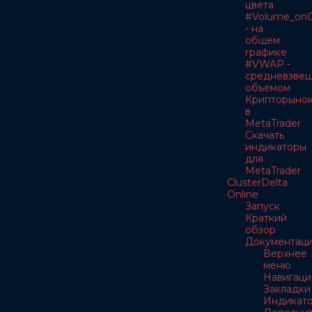
цвета
#Volume_onC
- на
общем
графике
#VWAP -
средневзве
объемом
Крипторыно
в
MetaTrader
Скачать
индикаторы
для
MetaTrader
ClusterDelta
Online
Запуск
Краткий
обзор
Документац
Верхнее
меню
Навигаци
Закладки
Индикат