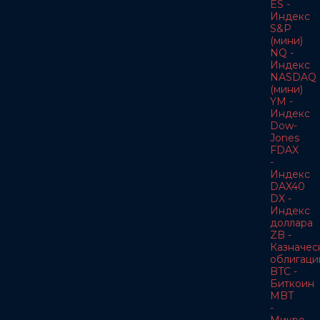
ES -
Индекс
S&P
(мини)
NQ -
Индекс
NASDAQ
(мини)
YM -
Индекс
Dow-
Jones
FDAX
-
Индекс
DAX40
DX -
Индекс
доллара
ZB -
Казначес
облигаци
BTC -
Биткоин
MBT
-