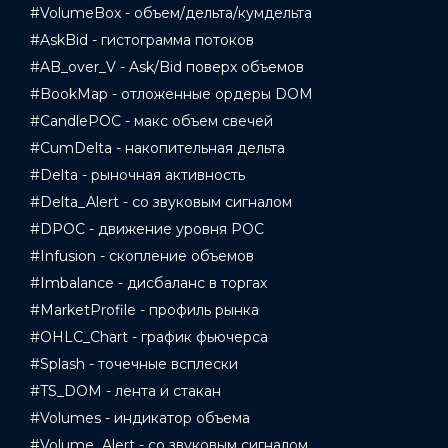
#VolumeBox - объем/дельта/кумдельта
#AskBid - гистограмма потоков
#AB_over_V - Ask/Bid поверх объемов
#BookMap - отложенные ордеры DOM
#CandlePOC - макс объем свечей
#CumDelta - накопительная дельта
#Delta - рыночная активность
#Delta_Alert - со звуковым сигналом
#DPOC - движение уровня POC
#Infusion - скопление объемов
#Imbalance - дисбаланс в торгах
#MarketProfile - профиль рынка
#OHLC_Chart - график фьючерса
#Splash - точечные всплески
#TS_DOM - лента и стакан
#Volumes - индикатор объема
#Volume_Alert - со звуковым сигналом