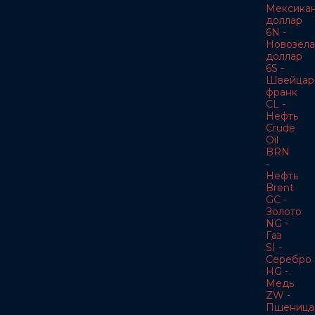
Мексика
доллар
6N -
Новозела
доллар
6S -
Швейцар
франк
CL -
Нефть
Crude
Oil
BRN
-
Нефть
Brent
GC -
Золото
NG -
Газ
SI -
Серебро
HG -
Медь
ZW -
Пшеница