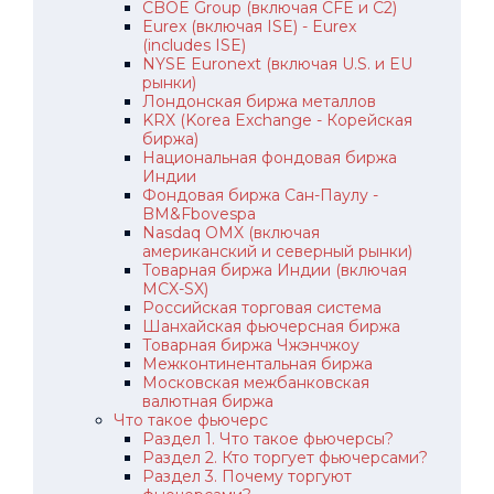
CBOE Group (включая CFE и C2)
Eurex (включая ISE) - Eurex
(includes ISE)
NYSE Euronext (включая U.S. и EU
рынки)
Лондонская биржа металлов
KRX (Korea Exchange - Корейская
биржа)
Национальная фондовая биржа
Индии
Фондовая биржа Сан-Паулу -
BM&Fbovespa
Nasdaq OMX (включая
американский и северный рынки)
Товарная биржа Индии (включая
MCX-SX)
Российская торговая система
Шанхайская фьючерсная биржа
Товарная биржа Чжэнчжоу
Межконтинентальная биржа
Московская межбанковская
валютная биржа
Что такое фьючерс
Раздел 1. Что такое фьючерсы?
Раздел 2. Кто торгует фьючерсами?
Раздел 3. Почему торгуют