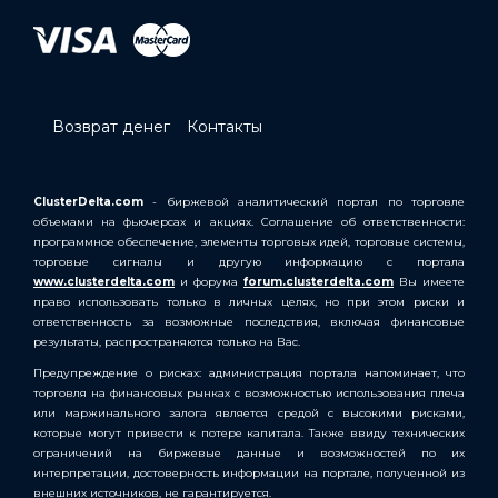
Возврат денег
Контакты
ClusterDelta.com
- биржевой аналитический портал по торговле
объемами на фьючерсах и акциях. Соглашение об ответственности:
программное обеспечение, элементы торговых идей, торговые системы,
торговые сигналы и другую информацию с портала
www.clusterdelta.com
и форума
forum.clusterdelta.com
Вы имеете
право использовать только в личных целях, но при этом риски и
ответственность за возможные последствия, включая финансовые
результаты, распространяются только на Вас.
Предупреждение о рисках: администрация портала напоминает, что
торговля на финансовых рынках с возможностью использования плеча
или маржинального залога является средой с высокими рисками,
которые могут привести к потере капитала. Также ввиду технических
ограничений на биржевые данные и возможностей по их
интерпретации, достоверность информации на портале, полученной из
внешних источников, не гарантируется.