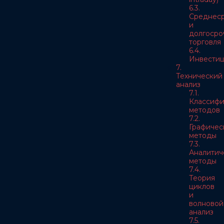
6.3.
Среднес
и
долгосро
торговля
6.4.
Инвести
7.
Технический
анализ
7.1.
Классифи
методов
7.2.
Графичес
методы
7.3.
Аналитич
методы
7.4.
Теория
циклов
и
волновой
анализ
7.5.