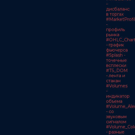
-
дисбаланс
в торгах
#MarketProfi
-
профиль
рынка
#OHLC_Char
- график
фьючерса
#Splash -
точечные
всплески
#TS_DOM
- лента и
стакан
#Volumes
-
индикатор
объема
#Volume_Ale
- со
звуковым
сигналом
#Volume_Col
- разные