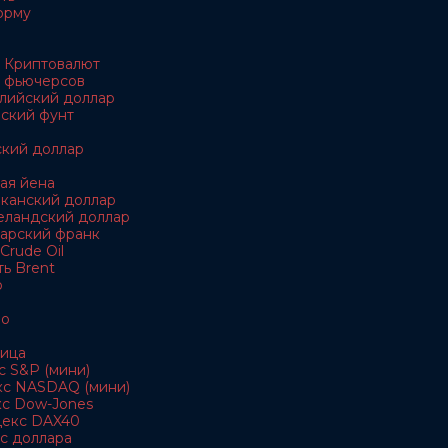
орму
 Криптовалют
 фьючерсов
алийский доллар
йский фунт
ский доллар
кая йена
иканский доллар
еландский доллар
царский франк
Crude Oil
ь Brent
о
ро
ица
с S&P (мини)
кс NASDAQ (мини)
кс Dow-Jones
декс DAX40
с доллара