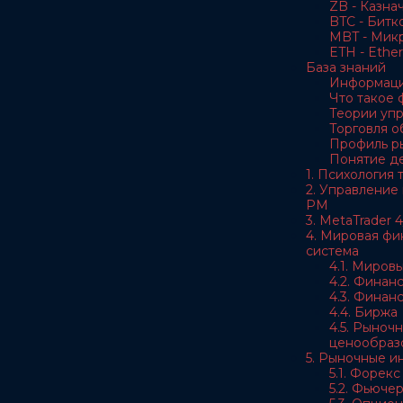
ZB - Казна
BTC - Битк
MBT - Мик
ETH - Ethe
База знаний
Информаци
Что такое
Теории уп
Торговля 
Профиль р
Понятие д
1. Психология
2. Управление
РМ
3. MetaTrader 4
4. Мировая фи
система
4.1. Миров
4.2. Финан
4.3. Финан
4.4. Биржа
4.5. Рыноч
ценообраз
5. Рыночные и
5.1. Форекс
5.2. Фьюче