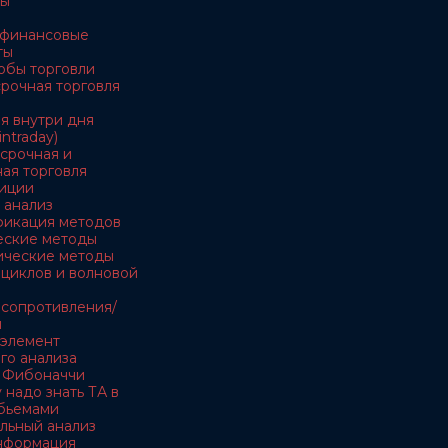
ны
е финансовые
ты
обы торговли
осрочная торговля
ля внутри дня
intraday)
есрочная и
ая торговля
тиции
 анализ
ификация методов
ческие методы
тические методы
я циклов и волновой
и сопротивления/
и
- элемент
го анализа
и Фибоначчи
 надо знать ТА в
обьемами
льный анализ
информация