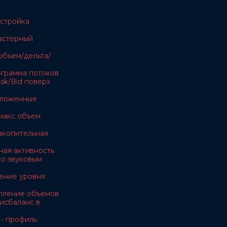
астройка
ластерный
объем/дельта/
тограмма потоков
sk/Bid поверх
тложенные
макс объем
акопительная
ная активность
 со звуковым
ение уровня
копление объемов
дисбаланс в
 - профиль