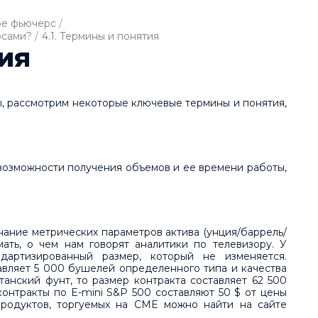
ое фьючерс
/
рсами?
/
4.1. Термины и понятия
ия
, рассмотрим некоторые ключевые термины и понятия,
 возможности получения объемов и ее времени работы,
нание метрических параметров актива (унция/баррель/
мать, о чем нам говорят аналитики по телевизору. У
дартизированный размер, который не изменяется.
авляет 5 000 бушелей определенного типа и качества
танский фунт, то размер контракта составляет 62 500
онтракты по E-mini S&P 500 составляют 50 $ от цены
родуктов, торгуемых на CME можно найти на сайте