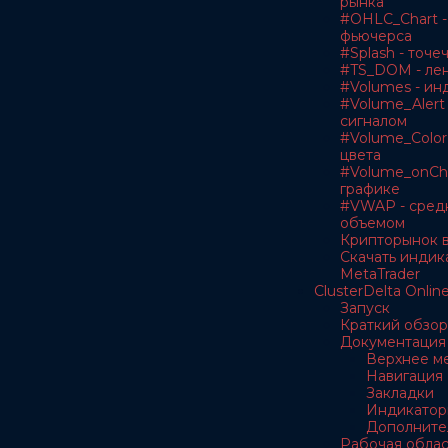
рынка
#OHLC_Chart -
фьючерса
#Splash - точе
#TS_DOM - лен
#Volumes - ин
#Volume_Alert 
сигналом
#Volume_Color
цвета
#Volume_onCha
графике
#VWAP - сред
объемом
Крипторынок в
Скачать индик
MetaTrader
ClusterDelta Onlin
Запуск
Краткий обзор
Документация
Верхнее м
Навигация
Закладки
Индикатор
Дополните
Рабочая облас