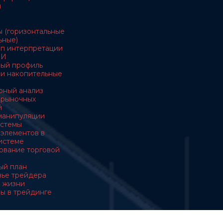
ы
ы (горизонтальные
ьные)
ип интерпретации
ОИ
ный профиль
ы и накопительные
ерный анализ
з рыночных
й
манипуляции
истемы
з элементов в
истеме
ирование торговой
вый план
овье трейдера
 в жизни
вы в трейдинге