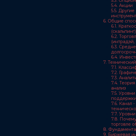
5.3. Опцио
5.4. Акции
5.5. Други
инструмен
6. Общие спос
6.1. Кратк
(скальпинг)
6.2. Торгов
(интрадэй, 
6.3. Средн
долгосрочн
6.4. Инвес
7. Технический
7.1. Класс
7.2. Графи
7.3. Анали
7.4. Теори
анализ
7.5. Уровн
поддержк
7.6. Канал 
техническо
7.7. Уровн
7.8. Почему
торговле 
8. Фундамента
9. Биржевая 