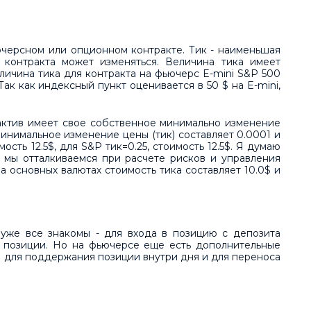
черсном или опционном контракте. Тик - наименьшая
 контракта может изменяться. Величина тика имеет
личина тика для контракта на фьючерс E-mini S&P 500
Так как индексный пункт оценивается в 50 $ на E-mini,
 актив имеет свое собственное минимально изменение
минимальное изменение цены (тик) составляет 0.0001 и
мость 12.5$, для S&P тик=0.25, стоимость 12.5$. Я думаю
их мы отталкиваемся при расчете рисков и управления
а основных валютах стоимость тика составляет 10.0$ и
уже все знакомы - для входа в позицию с депозита
 позиции. Но на фьючерсе еще есть дополнительные
а для поддержания позиции внутри дня и для переноса