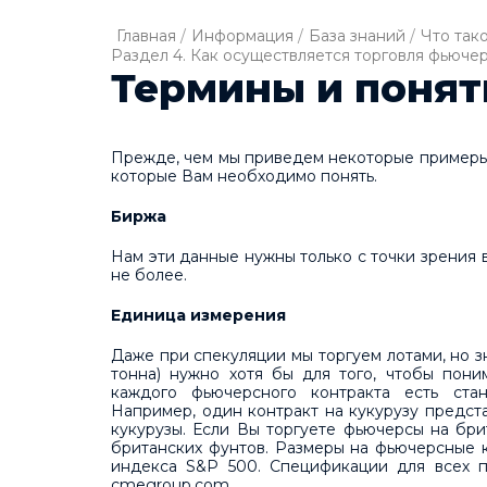
Главная
/
Информация
/
База знаний
/
Что так
Раздел 4. Как осуществляется торговля фьюче
Термины и понят
Прежде, чем мы приведем некоторые примеры
которые Вам необходимо понять.
Биржа
Нам эти данные нужны только с точки зрения
не более.
Единица измерения
Даже при спекуляции мы торгуем лотами, но з
тонна) нужно хотя бы для того, чтобы пони
каждого фьючерсного контракта есть стан
Например, один контракт на кукурузу предст
кукурузы. Если Вы торгуете фьючерсы на бри
британских фунтов. Размеры на фьючерсные к
индекса S&P 500. Спецификации для всех п
cmegroup.com.