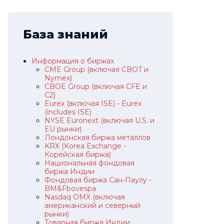
База знаний
Информация о биржах
CME Group (включая CBOT и
Nymex)
CBOE Group (включая CFE и
C2)
Eurex (включая ISE) - Eurex
(includes ISE)
NYSE Euronext (включая U.S. и
EU рынки)
Лондонская биржа металлов
KRX (Korea Exchange -
Корейская биржа)
Национальная фондовая
биржа Индии
Фондовая биржа Сан-Паулу -
BM&Fbovespa
Nasdaq OMX (включая
американский и северный
рынки)
Товарная биржа Индии