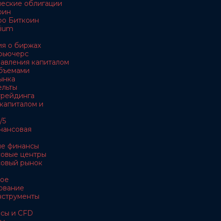
ческие облигации
оин
ро Биткоин
rium
я о биржах
 фьючерс
равления капиталом
объемами
ынка
ельты
 трейдинга
 капиталом и
/5
нансовая
ые финансы
совые центры
совый рынок
ное
ование
нструменты
рсы и CFD