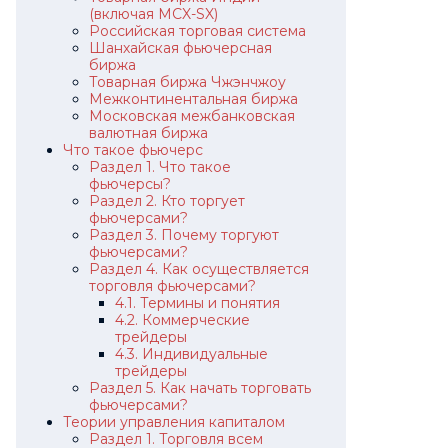
(включая MCX-SX)
Российская торговая система
Шанхайская фьючерсная
биржа
Товарная биржа Чжэнчжоу
Межконтинентальная биржа
Московская межбанковская
валютная биржа
Что такое фьючерс
Раздел 1. Что такое
фьючерсы?
Раздел 2. Кто торгует
фьючерсами?
Раздел 3. Почему торгуют
фьючерсами?
Раздел 4. Как осуществляется
торговля фьючерсами?
4.1. Термины и понятия
4.2. Коммерческие
трейдеры
4.3. Индивидуальные
трейдеры
Раздел 5. Как начать торговать
фьючерсами?
Теории управления капиталом
Раздел 1. Торговля всем