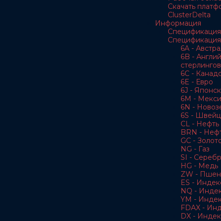
Скачать платф
ClusterDelta
Информация
Спецификация
Спецификация
6A - Австр
6B - Англи
стерлингов
6C - Канад
6E - Евро
6J - Японс
6M - Мекс
6N - Новоз
6S - Швей
CL - Нефть 
BRN - Нефт
GC - Золот
NG - Газ
SI - Сереб
HG - Медь
ZW - Пшен
ES - Индек
NQ - Инде
YM - Инде
FDAX - Ин
DX - Индек