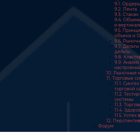
9.1. Ордер
9.2. Лента
9.3. Стакан
9.4. Объем
и вертикал
9.5. Принц
объема и 
9.6. Рыноч
9.7. Дельт
дельты
9.8. Класт
9.9. Анали
настроени
10. Рыночные 
11. Торговые с
11.1. Синте
торговой с
11.2. Тест
системы
11.3. Торго
11.4. Здор
11.5. Успех
12. Перспекти
Форум