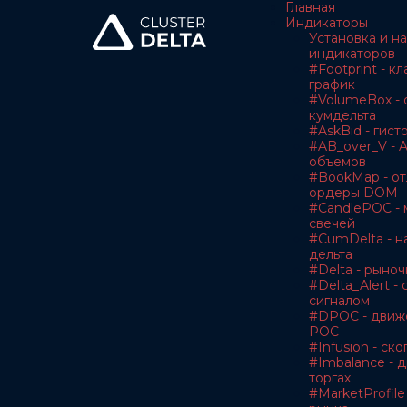
Главная
Индикаторы
Установка и н
индикаторов
#Footprint - к
график
#VolumeBox - 
кумдельта
#AskBid - гис
#AB_over_V - A
объемов
#BookMap - о
ордеры DOM
#CandlePOC - 
свечей
#CumDelta - н
дельта
#Delta - рыноч
#Delta_Alert -
сигналом
#DPOC - движ
POC
#Infusion - с
#Imbalance - 
торгах
#MarketProfile