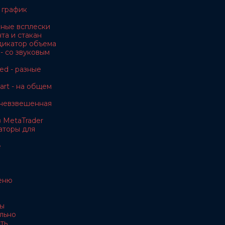
 график
чные всплески
та и стакан
дикатор объема
- со звуковым
ed - разные
rt - на общем
невзвешенная
 MetaTrader
аторы для
e
еню
ы
льно
ть