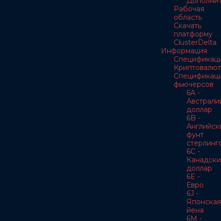
Дополнит
Рабочая
область
Скачать
платформу
ClusterDelta
Информация
Спецификац
Криптовалют
Спецификац
фьючерсов
6A -
Австрали
доллар
6B -
Английск
фунт
стерлинг
6C -
Канадски
доллар
6E -
Евро
6J -
Японская
йена
6M -