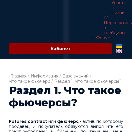
Успех
в
жизни
12.
Перспектив
в
трейдинге
Форум
Кабинет
Главная
/
Информация
/
База знаний
/
Что такое фьючерс
/
Раздел 1. Что такое фьючерсы?
Раздел 1. Что такое
фьючерсы?
Futures contract
или
фьючерс
- актив, по которому
продавец и покупатель обязуются выполнить его
покупку-продажу в будущем по текущей цене.