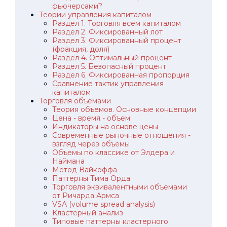
фьючерсами?
Теории управления капиталом
Раздел 1. Торговля всем капиталом
Раздел 2. Фиксированный лот
Раздел 3. Фиксированный процент
(фракция, доля)
Раздел 4. Оптимальный процент
Раздел 5. Безопасный процент
Раздел 6. Фиксированная пропорция
Сравнение тактик управления
капиталом
Торговля объемами
Теория объемов. Основные концепции
Цена - время - объем
Индикаторы на основе цены
Современные рыночные отношения -
взгляд через объемы
Объемы по классике от Элдера и
Наймана
Метод Вайкоффа
Паттерны Тима Орда
Торговля эквивалентными объемами
от Ричарда Армса
VSA (volume spread analysis)
Кластерный анализ
Типовые паттерны кластерного