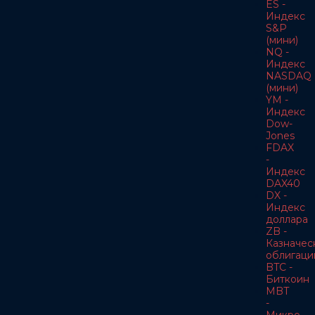
ES -
Индекс
S&P
(мини)
NQ -
Индекс
NASDAQ
(мини)
YM -
Индекс
Dow-
Jones
FDAX
-
Индекс
DAX40
DX -
Индекс
доллара
ZB -
Казначес
облигаци
BTC -
Биткоин
MBT
-