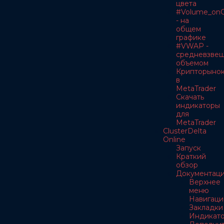
цвета
#Volume_onC
- на
общем
графике
#VWAP -
средневзве
объемом
Крипторыно
в
MetaTrader
Скачать
индикаторы
для
MetaTrader
ClusterDelta
Online
Запуск
Краткий
обзор
Документац
Верхнее
меню
Навигаци
Закладки
Индикат