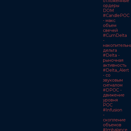
отложенные
ордеры
DOM
#CandlePOC
- макс
объем
свечей
#CumDelta
-
накопительн
дельта
#Delta -
рыночная
активность
#Delta_Alert
- со
звуковым
сигналом
#DPOC -
движение
уровня
POC
#Infusion
-
скопление
объемов
#Imbalance