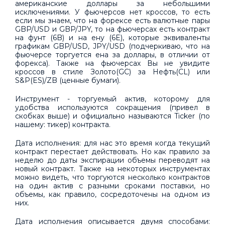
американские доллары за небольшими
исключениями. У фьючерсов нет кроссов, то есть
если мы знаем, что на форексе есть валютные пары
GBP/USD и GBP/JPY, то на фьючерсах есть контракт
на фунт (6B) и на ену (6E), которые эквиваленты
графикам GBP/USD, JPY/USD (подчеркиваю, что на
фьючерсе торгуется ена за доллары, в отличии от
форекса). Также на фьючерсах Вы не увидите
кроссов в стиле Золото(GC) за Нефть(CL) или
S&P(ES)/ZB (ценные бумаги).
Инструмент - торгуемый актив, которому для
удобства используются сокращения (привел в
скобках выше) и официально называются Ticker (по
нашему: тикер) контракта.
Дата исполнения: для нас это время когда текущий
контракт перестает действовать. Но как правило за
неделю до даты экспирации объемы переводят на
новый контракт. Также на некоторых инструментах
можно видеть, что торгуются несколько контрактов
на один актив с разными сроками поставки, но
объемы, как правило, сосредоточены на одном из
них.
Дата исполнения описывается двумя способами: