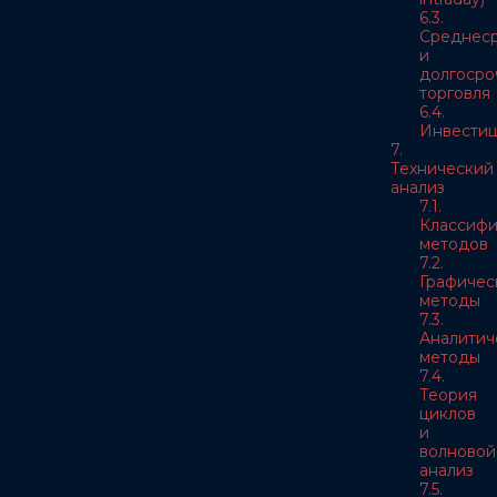
6.3.
Среднес
и
долгосро
торговля
6.4.
Инвести
7.
Технический
анализ
7.1.
Классифи
методов
7.2.
Графичес
методы
7.3.
Аналитич
методы
7.4.
Теория
циклов
и
волновой
анализ
7.5.