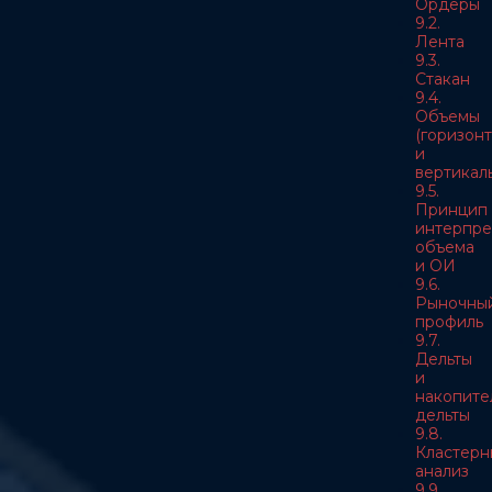
Ордеры
9.2.
Лента
9.3.
Стакан
9.4.
Объемы
(горизон
и
вертикал
9.5.
Принцип
интерпре
объема
и ОИ
9.6.
Рыночны
профиль
9.7.
Дельты
и
накопите
дельты
9.8.
Кластерн
анализ
9.9.