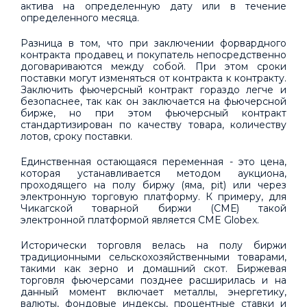
актива на определенную дату или в течение
определенного месяца.
Разница в том, что при заключении форвардного
контракта продавец и покупатель непосредственно
договариваются между собой. При этом сроки
поставки могут изменяться от контракта к контракту.
Заключить фьючерсный контракт гораздо легче и
безопаснее, так как он заключается на фьючерсной
бирже, но при этом фьючерсный контракт
стандартизирован по качеству товара, количеству
лотов, сроку поставки.
Единственная остающаяся переменная - это цена,
которая устанавливается методом аукциона,
проходящего на полу биржу (яма, pit) или через
электронную торговую платформу. К примеру, для
Чикагской товарной биржи (СМЕ) такой
электронной платформой является CME Globex.
Исторически торговля велась на полу биржи
традиционными сельскохозяйственными товарами,
такими как зерно и домашний скот. Биржевая
торговля фьючерсами позднее расширилась и на
данный момент включает металлы, энергетику,
валюты, фондовые индексы, процентные ставки и