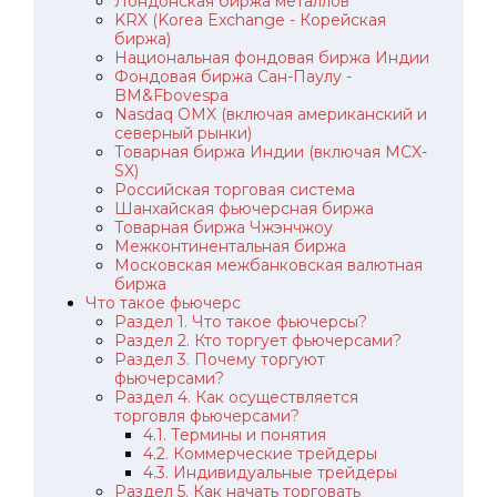
Лондонская биржа металлов
KRX (Korea Exchange - Корейская
биржа)
Национальная фондовая биржа Индии
Фондовая биржа Сан-Паулу -
BM&Fbovespa
Nasdaq OMX (включая американский и
северный рынки)
Товарная биржа Индии (включая MCX-
SX)
Российская торговая система
Шанхайская фьючерсная биржа
Товарная биржа Чжэнчжоу
Межконтинентальная биржа
Московская межбанковская валютная
биржа
Что такое фьючерс
Раздел 1. Что такое фьючерсы?
Раздел 2. Кто торгует фьючерсами?
Раздел 3. Почему торгуют
фьючерсами?
Раздел 4. Как осуществляется
торговля фьючерсами?
4.1. Термины и понятия
4.2. Коммерческие трейдеры
4.3. Индивидуальные трейдеры
Раздел 5. Как начать торговать