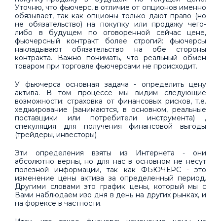
Уточню, что фьючерс, в отличие от опционов именно
обязывает, так как опционы только дают право (но
не обязательство) на покупку или продажу чего-
либо в будущем по оговоренной сейчас цене,
фьючерсный контракт более строгий: фьючерсы
накладывают обязательство на обе стороны
контракта. Важно понимать, что реальный обмен
товаром при торговле фьючерсами не происходит.
У фьючерса основная задача - определить цену
актива. В том процессе мы видим следующие
возможности: страховка от финансовых рисков, т.е.
хеджирование (занимаются, в основном, реальные
поставщики или потребители инструмента) ,
спекуляция для получения финансовой выгоды
(трейдеры, инвесторы)
Эти определения взяты из Интернета - они
абсолютно верны, но для нас в основном не несут
полезной информации, так как ФЬЮЧЕРС - это
изменение цены актива за определенный период.
Другими словами это график цены, который мы с
Вами наблюдаем изо дня в день на других рынках, и
на форексе в частности.