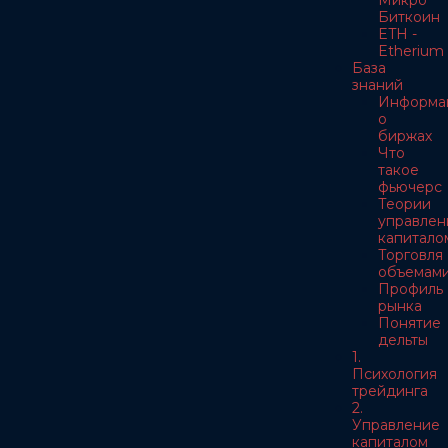
Микро
Биткоин
ETH -
Etherium
База
знаний
Информа
о
биржах
Что
такое
фьючерс
Теории
управлен
капитало
Торговля
объемам
Профиль
рынка
Понятие
дельты
1.
Психология
трейдинга
2.
Управление
капиталом