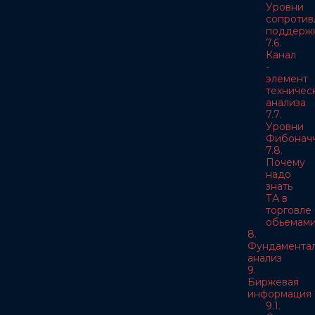
Уровни
сопротив
поддерж
7.6.
Канал
-
элемент
техничес
анализа
7.7.
Уровни
Фибонач
7.8.
Почему
надо
знать
ТА в
торговле
обьемам
8.
Фундамента
анализ
9.
Биржевая
информация
9.1.