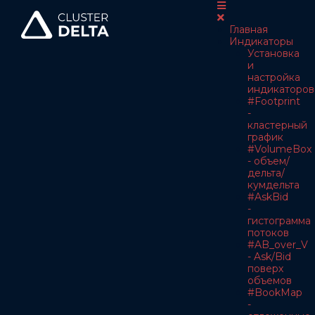
Главная
Индикаторы
Установка
и
настройка
индикаторов
#Footprint
-
кластерный
график
#VolumeBox
- объем/
дельта/
кумдельта
#AskBid
-
гистограмма
потоков
#AB_over_V
- Ask/Bid
поверх
объемов
#BookMap
-