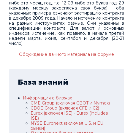
либо это месяц-год, т.е. 12-09 либо это буква год Z9
(каждому месяцу закреплена своя буква) - оба
указанных примера означают экспирацию контракта
в декабре 2009 года. Начало и истечение контракта
на разных инструментах разные. Они указанны в
спецификации контракта. Для валют и основных
индексов истечение, как правило, в начале третей
недели марта, июня, сентября и декабря (20-21
число).
Обсуждение данного материала на форуме
База знаний
Информация о биржах
CME Group (включая CBOT и Nymex)
CBOE Group (включая CFE и C2)
Eurex (включая ISE) - Eurex (includes
ISE)
NYSE Euronext (включая U.S. и EU
рынки)