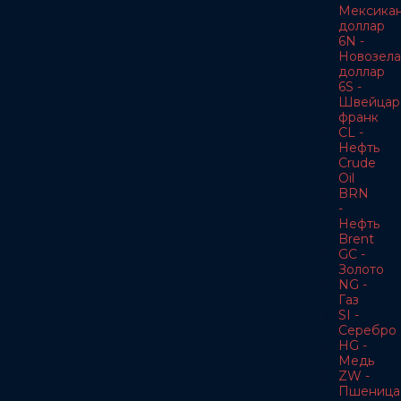
Мексика
доллар
6N -
Новозела
доллар
6S -
Швейцар
франк
CL -
Нефть
Crude
Oil
BRN
-
Нефть
Brent
GC -
Золото
NG -
Газ
SI -
Серебро
HG -
Медь
ZW -
Пшеница