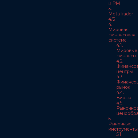
и РМ
3.
MetaTrader
4/5
4.
Мировая
финансовая
система
4.1.
Мировые
финансы
4.2.
Финансо
центры
4.3.
Финансо
рынок
4.4.
Биржа
4.5.
Рыночно
ценообра
5.
Рыночные
инструменты
5.1.