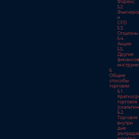
Форекс
5.2.
Фьючерс
и
CFD
5.3.
Опционы
5.4.
Акции
5.5.
Другие
финансо
инструме
6.
Общие
способы
торговли
6.1.
Краткоср
торговля
(скальпин
6.2.
Торговля
внутри
дня
(интрадэй
intraday)