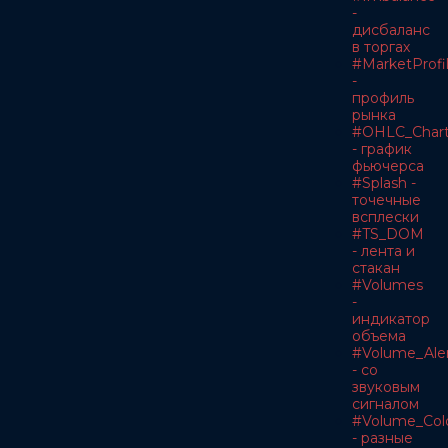
-
дисбаланс
в торгах
#MarketProfi
-
профиль
рынка
#OHLC_Char
- график
фьючерса
#Splash -
точечные
всплески
#TS_DOM
- лента и
стакан
#Volumes
-
индикатор
объема
#Volume_Ale
- со
звуковым
сигналом
#Volume_Col
- разные