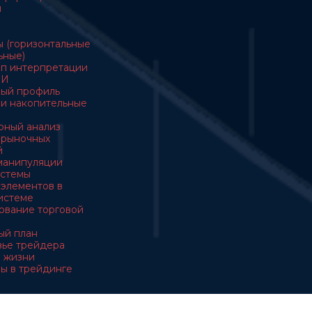
ы
ы (горизонтальные
ьные)
ип интерпретации
ОИ
ный профиль
ы и накопительные
ерный анализ
з рыночных
й
манипуляции
истемы
з элементов в
истеме
ирование торговой
вый план
овье трейдера
 в жизни
вы в трейдинге