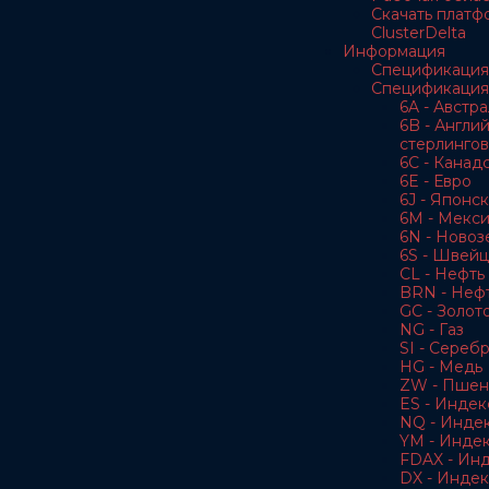
Скачать платф
ClusterDelta
Информация
Спецификация
Спецификация
6A - Австр
6B - Англи
стерлингов
6C - Канад
6E - Евро
6J - Японс
6M - Мекс
6N - Новоз
6S - Швей
CL - Нефть 
BRN - Нефт
GC - Золот
NG - Газ
SI - Сереб
HG - Медь
ZW - Пшен
ES - Индек
NQ - Инде
YM - Инде
FDAX - Ин
DX - Индек