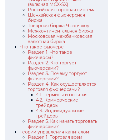
(включая MCX-SX)
Российская торговая система
Шанхайская фьючерсная
биржа
Товарная биржа Чжэнчжоу
Межконтинентальная биржа
Московская межбанковская
валютная биржа
Что такое фьючерс
Раздел 1. Что такое
фьючерсы?
Раздел 2. Кто торгует
фьючерсами?
Раздел 3. Почему торгуют
фьючерсами?
Раздел 4. Как осуществляется
торговля фьючерсами?
4.1. Термины и понятия
4.2. Коммерческие
трейдеры
4.3. Индивидуальные
трейдеры
Раздел 5. Как начать торговать
фьючерсами?
Теории управления капиталом
Раздел 1. Торговля всем