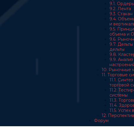
9.1. Ордер
9.2. Лента
9.3. Стакан
9.4. Объем
и вертикал
9.5. Принц
объема и 
9.6. Рыноч
9.7. Дельт
дельты
9.8. Класт
9.9. Анали
настроени
10. Рыночные 
11. Торговые с
11.1. Синте
торговой с
11.2. Тест
системы
11.3. Торго
11.4. Здор
11.5. Успех
12. Перспекти
Форум