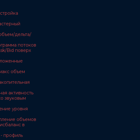
астройка
ластерный
объем/дельта/
тограмма потоков
sk/Bid поверх
тложенные
макс объем
акопительная
ная активность
 со звуковым
ение уровня
копление объемов
дисбаланс в
 - профиль