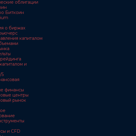
ческие облигации
оин
ро Биткоин
rium
я о биржах
 фьючерс
равления капиталом
объемами
ынка
ельты
 трейдинга
 капиталом и
/5
нансовая
ые финансы
совые центры
совый рынок
ное
ование
нструменты
рсы и CFD