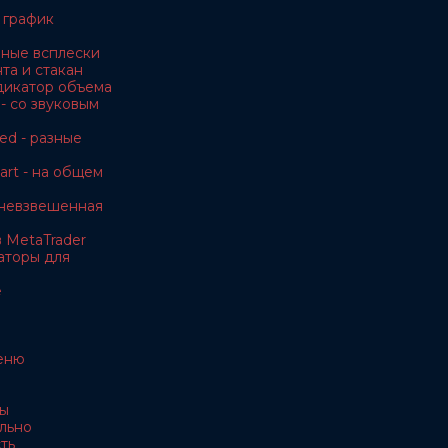
 график
чные всплески
та и стакан
дикатор объема
- со звуковым
ed - разные
rt - на общем
невзвешенная
 MetaTrader
аторы для
e
еню
ы
льно
ть