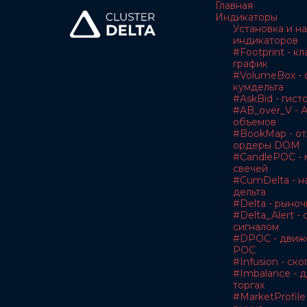
Главная
Индикаторы
Установка и н
индикаторов
#Footprint - к
график
#VolumeBox - 
кумдельта
#AskBid - гис
#AB_over_V - A
объемов
#BookMap - о
ордеры DOM
#CandlePOC - 
свечей
#CumDelta - н
дельта
#Delta - рыноч
#Delta_Alert -
сигналом
#DPOC - движ
POC
#Infusion - с
#Imbalance - 
торгах
#MarketProfile