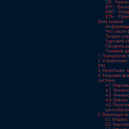
ZB - Казна
BTC - Битк
MBT - Мик
ETH - Ethe
База знаний
Информаци
Что такое
Теории уп
Торговля 
Профиль р
Понятие д
1. Психология
2. Управление
РМ
3. MetaTrader 4
4. Мировая фи
система
4.1. Миров
4.2. Финан
4.3. Финан
4.4. Биржа
4.5. Рыноч
ценообраз
5. Рыночные и
5.1. Форекс
5.2. Фьюче