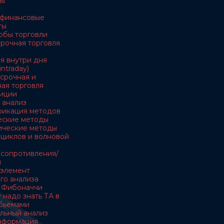
ны
е финансовые
ты
обы торговли
осрочная торговля
ля внутри дня
intraday)
есрочная и
ая торговля
тиции
 анализ
ификация методов
ческие методы
тические методы
я циклов и волновой
и сопротивления/
и
- элемент
го анализа
и Фибоначчи
 надо знать ТА в
обьемами
льный анализ
информация