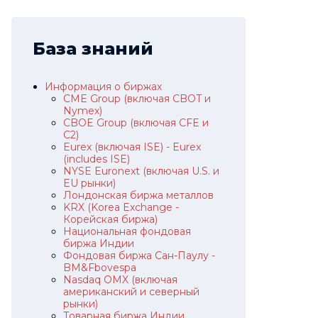
База знаний
Информация о биржах
CME Group (включая CBOT и
Nymex)
CBOE Group (включая CFE и
C2)
Eurex (включая ISE) - Eurex
(includes ISE)
NYSE Euronext (включая U.S. и
EU рынки)
Лондонская биржа металлов
KRX (Korea Exchange -
Корейская биржа)
Национальная фондовая
биржа Индии
Фондовая биржа Сан-Паулу -
BM&Fbovespa
Nasdaq OMX (включая
американский и северный
рынки)
Товарная биржа Индии