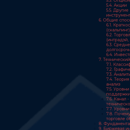
5.3. Опцио
5.4. Акции
5.5. Други
инструмен
6. Общие спос
6.1. Кратк
(скальпинг)
6.2. Торгов
(интрадэй, 
6.3. Средн
долгосрочн
6.4. Инвес
7. Технический
7.1. Класс
7.2. Графи
7.3. Анали
7.4. Теори
анализ
7.5. Уровн
поддержк
7.6. Канал 
техническо
7.7. Уровн
7.8. Почему
торговле 
8. Фундамента
9. Биржевая 