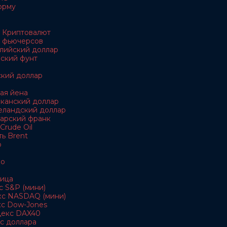
орму
 Криптовалют
 фьючерсов
алийский доллар
йский фунт
ский доллар
кая йена
иканский доллар
еландский доллар
царский франк
Crude Oil
ь Brent
о
ро
ица
с S&P (мини)
кс NASDAQ (мини)
кс Dow-Jones
декс DAX40
с доллара