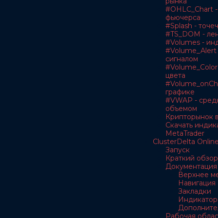
рынка
#OHLC_Chart -
фьючерса
#Splash - точе
#TS_DOM - лен
#Volumes - ин
#Volume_Alert 
сигналом
#Volume_Color
цвета
#Volume_onCha
графике
#VWAP - сред
объемом
Крипторынок в
Скачать индик
MetaTrader
ClusterDelta Onlin
Запуск
Краткий обзор
Документация
Верхнее м
Навигация
Закладки
Индикатор
Дополните
Рабочая облас