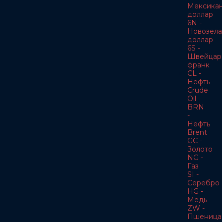
Мексика
доллар
6N -
Новозела
доллар
6S -
Швейцар
франк
CL -
Нефть
Crude
Oil
BRN
-
Нефть
Brent
GC -
Золото
NG -
Газ
SI -
Серебро
HG -
Медь
ZW -
Пшеница