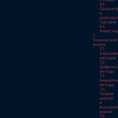
6.3.
Среднес
и
долгосро
торговля
6.4.
Инвести
7.
Технический
анализ
7.1.
Классифи
методов
7.2.
Графичес
методы
7.3.
Аналитич
методы
7.4.
Теория
циклов
и
волновой
анализ
7.5.