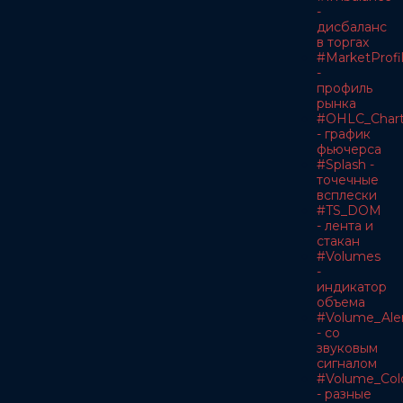
-
дисбаланс
в торгах
#MarketProfi
-
профиль
рынка
#OHLC_Char
- график
фьючерса
#Splash -
точечные
всплески
#TS_DOM
- лента и
стакан
#Volumes
-
индикатор
объема
#Volume_Ale
- со
звуковым
сигналом
#Volume_Col
- разные