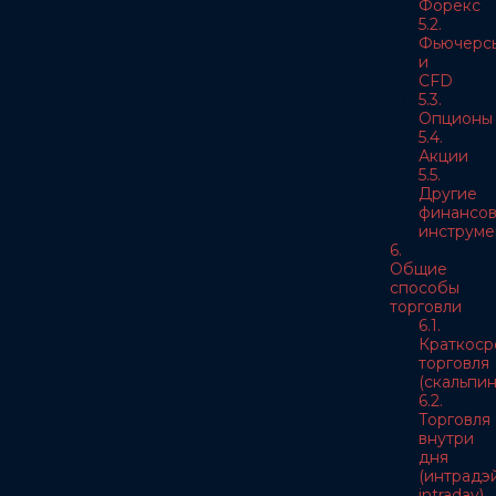
Форекс
5.2.
Фьючерс
и
CFD
5.3.
Опционы
5.4.
Акции
5.5.
Другие
финансо
инструме
6.
Общие
способы
торговли
6.1.
Краткоср
торговля
(скальпин
6.2.
Торговля
внутри
дня
(интрадэй
intraday)