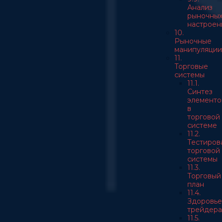
Анализ
рыночны
настроен
10.
Рыночные
манипуляции
11.
Торговые
системы
11.1.
Синтез
элементо
в
торговой
системе
11.2.
Тестиров
торговой
системы
11.3.
Торговый
план
11.4.
Здоровье
трейдера
11.5.