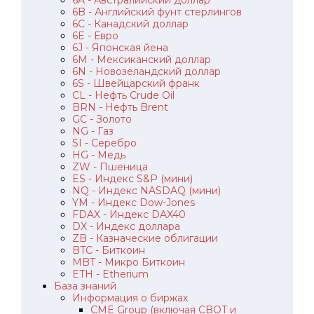
6B - Английский фунт стерлингов
6C - Канадский доллар
6E - Евро
6J - Японская йена
6M - Мексиканский доллар
6N - Новозеландский доллар
6S - Швейцарский франк
CL - Нефть Crude Oil
BRN - Нефть Brent
GC - Золото
NG - Газ
SI - Серебро
HG - Медь
ZW - Пшеница
ES - Индекс S&P (мини)
NQ - Индекс NASDAQ (мини)
YM - Индекс Dow-Jones
FDAX - Индекс DAX40
DX - Индекс доллара
ZB - Казначеские облигации
BTC - Биткоин
MBT - Микро Биткоин
ETH - Etherium
База знаний
Информация о биржах
CME Group (включая CBOT и