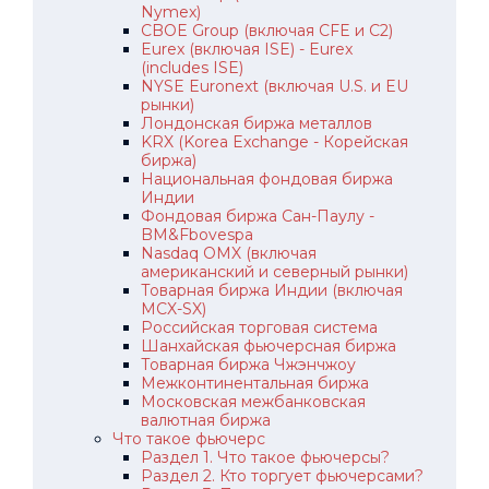
Nymex)
CBOE Group (включая CFE и C2)
Eurex (включая ISE) - Eurex
(includes ISE)
NYSE Euronext (включая U.S. и EU
рынки)
Лондонская биржа металлов
KRX (Korea Exchange - Корейская
биржа)
Национальная фондовая биржа
Индии
Фондовая биржа Сан-Паулу -
BM&Fbovespa
Nasdaq OMX (включая
американский и северный рынки)
Товарная биржа Индии (включая
MCX-SX)
Российская торговая система
Шанхайская фьючерсная биржа
Товарная биржа Чжэнчжоу
Межконтинентальная биржа
Московская межбанковская
валютная биржа
Что такое фьючерс
Раздел 1. Что такое фьючерсы?
Раздел 2. Кто торгует фьючерсами?