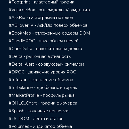
#Footprint - кластерный график
#VolumeBox - объем/дельта/кумдельта
#AskBid - гистограмма потоков
#AB_over_V - Ask/Bid поверх объемов
#BookMap - отложенные ордеры DOM
#CandlePOC - макс объем свечей
#CumDelta - накопительная дельта
#Delta - рыночная активность
#Delta_Alert - со звуковым сигналом
#DPOC - движение уровня POC
#Infusion - скопление объемов
#Imbalance - дисбаланс в торгах
#MarketProfile - профиль рынка
#OHLC_Chart - график фьючерса
#Splash - точечные всплески
#TS_DOM - лента и стакан
#Volumes - индикатор объема