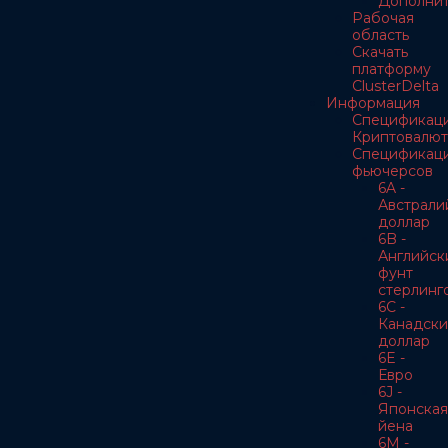
Дополнит
Рабочая
область
Скачать
платформу
ClusterDelta
Информация
Спецификац
Криптовалют
Спецификац
фьючерсов
6A -
Австрали
доллар
6B -
Английск
фунт
стерлинг
6C -
Канадски
доллар
6E -
Евро
6J -
Японская
йена
6M -