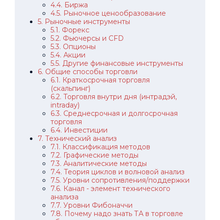
4.4. Биржа
4.5. Рыночное ценообразование
5. Рыночные инструменты
5.1. Форекс
5.2. Фьючерсы и CFD
5.3. Опционы
5.4. Акции
5.5. Другие финансовые инструменты
6. Общие способы торговли
6.1. Краткосрочная торговля
(скальпинг)
6.2. Торговля внутри дня (интрадэй,
intraday)
6.3. Среднесрочная и долгосрочная
торговля
6.4. Инвестиции
7. Технический анализ
7.1. Классификация методов
7.2. Графические методы
7.3. Аналитические методы
7.4. Теория циклов и волновой анализ
7.5. Уровни сопротивления/поддержки
7.6. Канал - элемент технического
анализа
7.7. Уровни Фибоначчи
7.8. Почему надо знать ТА в торговле