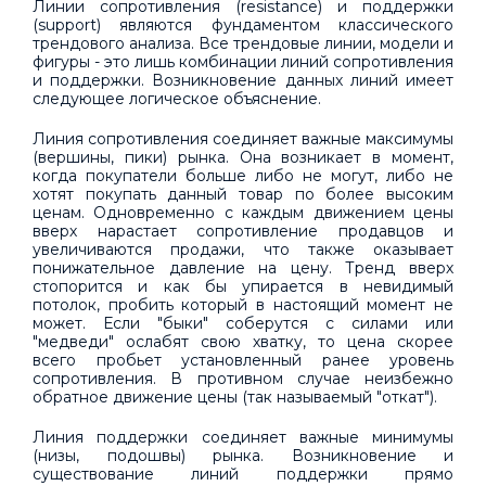
Линии сопротивления (resistance) и поддержки
(support) являются фундаментом классического
трендового анализа. Все трендовые линии, модели и
фигуры - это лишь комбинации линий сопротивления
и поддержки. Возникновение данных линий имеет
следующее логическое объяснение.
Линия сопротивления соединяет важные максимумы
(вершины, пики) рынка. Она возникает в момент,
когда покупатели больше либо не могут, либо не
хотят покупать данный товар по более высоким
ценам. Одновременно с каждым движением цены
вверх нарастает сопротивление продавцов и
увеличиваются продажи, что также оказывает
понижательное давление на цену. Тренд вверх
стопорится и как бы упирается в невидимый
потолок, пробить который в настоящий момент не
может. Если "быки" соберутся с силами или
"медведи" ослабят свою хватку, то цена скорее
всего пробьет установленный ранее уровень
сопротивления. В противном случае неизбежно
обратное движение цены (так называемый "откат").
Линия поддержки соединяет важные минимумы
(низы, подошвы) рынка. Возникновение и
существование линий поддержки прямо