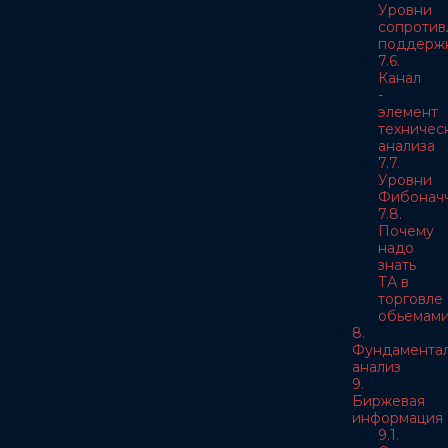
Уровни
сопротив
поддерж
7.6.
Канал
-
элемент
техничес
анализа
7.7.
Уровни
Фибонач
7.8.
Почему
надо
знать
ТА в
торговле
обьемам
8.
Фундамента
анализ
9.
Биржевая
информация
9.1.