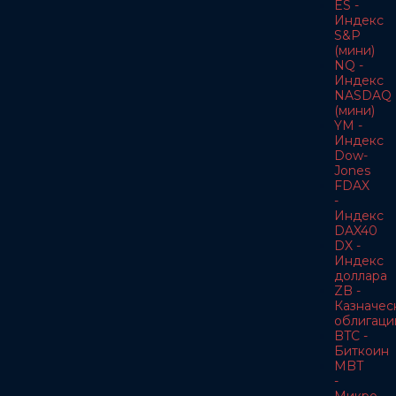
ES -
Индекс
S&P
(мини)
NQ -
Индекс
NASDAQ
(мини)
YM -
Индекс
Dow-
Jones
FDAX
-
Индекс
DAX40
DX -
Индекс
доллара
ZB -
Казначес
облигаци
BTC -
Биткоин
MBT
-