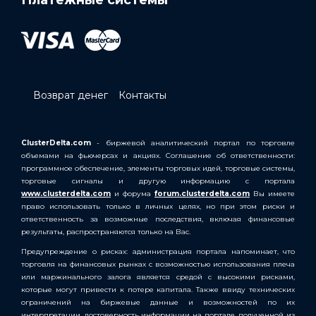
Возврат денег
Контакты
ClusterDelta.com
- биржевой аналитический портал по торговле
объемами на фьючерсах и акциях. Соглашение об ответственности:
программное обеспечение, элементы торговых идей, торговые системы,
торговые сигналы и другую информацию с портала
www.clusterdelta.com
и форума
forum.clusterdelta.com
Вы имеете
право использовать только в личных целях, но при этом риски и
ответственность за возможные последствия, включая финансовые
результаты, распространяются только на Вас.
Предупреждение о рисках: администрация портала напоминает, что
торговля на финансовых рынках с возможностью использования плеча
или маржинального залога является средой с высокими рисками,
которые могут привести к потере капитала. Также ввиду технических
ограничений на биржевые данные и возможностей по их
интерпретации, достоверность информации на портале, полученной из