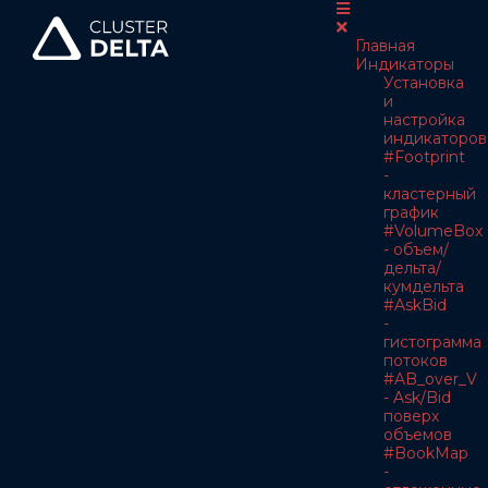
Главная
Индикаторы
Установка
и
настройка
индикаторов
#Footprint
-
кластерный
график
#VolumeBox
- объем/
дельта/
кумдельта
#AskBid
-
гистограмма
потоков
#AB_over_V
- Ask/Bid
поверх
объемов
#BookMap
-