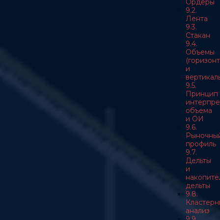
Ордеры
9.2.
Лента
9.3.
Стакан
9.4.
Объемы
(горизон
и
вертикал
9.5.
Принцип
интерпре
объема
и ОИ
9.6.
Рыночны
профиль
9.7.
Дельты
и
накопите
дельты
9.8.
Кластерн
анализ
9.9.