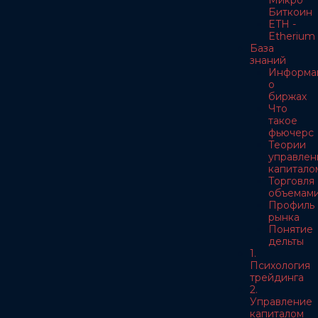
Микро
Биткоин
ETH -
Etherium
База
знаний
Информа
о
биржах
Что
такое
фьючерс
Теории
управлен
капитало
Торговля
объемам
Профиль
рынка
Понятие
дельты
1.
Психология
трейдинга
2.
Управление
капиталом