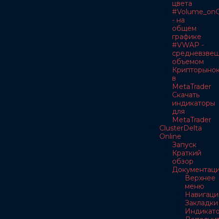
цвета
#Volume_onC
- на
общем
графике
#VWAP -
средневзве
объемом
Крипторыно
в
MetaTrader
Скачать
индикаторы
для
MetaTrader
ClusterDelta
Online
Запуск
Краткий
обзор
Документац
Верхнее
меню
Навигаци
Закладки
Индикат