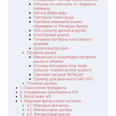
Объемы по классике от Элдера и
Наймана
Метод Вайкоффа
Паттерны Тима Орда
Торговля эквивалентными
объемами от Ричарда Армса
VSA (volume spread analysis)
Кластерный анализ
Типовые паттерны кластерного
анализа
Дельта внутри дня
Профиль рынка
Введение в концепцию профиля
рынка и объема
Основы методики vmp trade
(volume- market profile system)
Торговая тактика "80%rule"
Пример для фьючерса S&P 500
Понятие дельты
1. Психология трейдинга
2. Управление капиталом и РМ
3. MetaTrader 4/5
4. Мировая финансовая система
4.1. Мировые финансы
4.2. Финансовые центры
4.3. Финансовый рынок