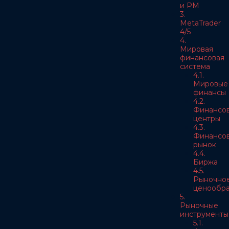
и РМ
3.
MetaTrader
4/5
4.
Мировая
финансовая
система
4.1.
Мировые
финансы
4.2.
Финансо
центры
4.3.
Финансо
рынок
4.4.
Биржа
4.5.
Рыночно
ценообра
5.
Рыночные
инструменты
5.1.