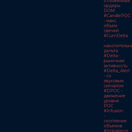
отложенные
ордеры
DOM
#CandlePOC
- макс
объем
свечей
#CumDelta
-
накопительн
дельта
#Delta -
рыночная
активность
#Delta_Alert
- со
звуковым
сигналом
#DPOC -
движение
уровня
POC
#Infusion
-
скопление
объемов
#Imbalance