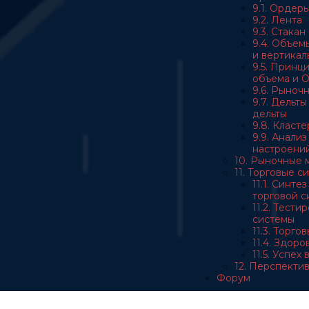
9.1. Ордер
9.2. Лента
9.3. Стакан
9.4. Объем
и вертикал
9.5. Принц
объема и 
9.6. Рыноч
9.7. Дельт
дельты
9.8. Класт
9.9. Анали
настроени
10. Рыночные 
11. Торговые с
11.1. Синте
торговой с
11.2. Тест
системы
11.3. Торго
11.4. Здор
11.5. Успех
12. Перспекти
Форум