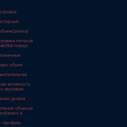
астройка
ластерный
объем/дельта/
тограмма потоков
sk/Bid поверх
тложенные
макс объем
акопительная
ная активность
 со звуковым
ение уровня
копление объемов
дисбаланс в
 - профиль