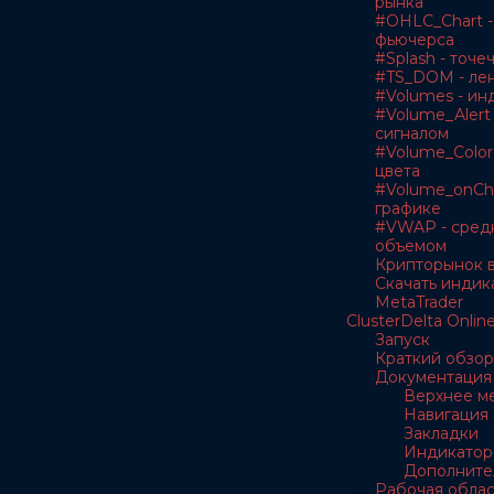
рынка
#OHLC_Chart -
фьючерса
#Splash - точе
#TS_DOM - лен
#Volumes - ин
#Volume_Alert 
сигналом
#Volume_Color
цвета
#Volume_onCha
графике
#VWAP - сред
объемом
Крипторынок в
Скачать индик
MetaTrader
ClusterDelta Onlin
Запуск
Краткий обзор
Документация
Верхнее м
Навигация
Закладки
Индикатор
Дополните
Рабочая облас