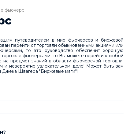
ое фьючерс
рс
 вашим путеводителем в мир фьючерсов и биржевой
сован перейти от торговли обыкновенными акциями или
ючерсами, то это руководство обеспечит хорошую
 о торговле фьючерсами, то Вы можете перейти к любой
е на предмет знаний в области фьючерсной торговли.
м и невероятно увлекательном деле! Может быть вам
и Джека Швагера "Биржевые маги"!
ми?