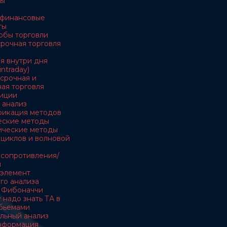
ны
е финансовые
ты
обы торговли
осрочная торговля
ля внутри дня
intraday)
есрочная и
ая торговля
тиции
 анализ
ификация методов
ческие методы
тические методы
я циклов и волновой
и сопротивления/
и
- элемент
го анализа
и Фибоначчи
 надо знать ТА в
обьемами
льный анализ
информация