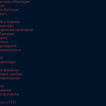
ческие облигации
оин
ро Биткоин
rium
я о биржах
 фьючерс
равления капиталом
объемами
ынка
ельты
 трейдинга
 капиталом и
/5
нансовая
ые финансы
совые центры
совый рынок
ное
ование
нструменты
рсы и CFD