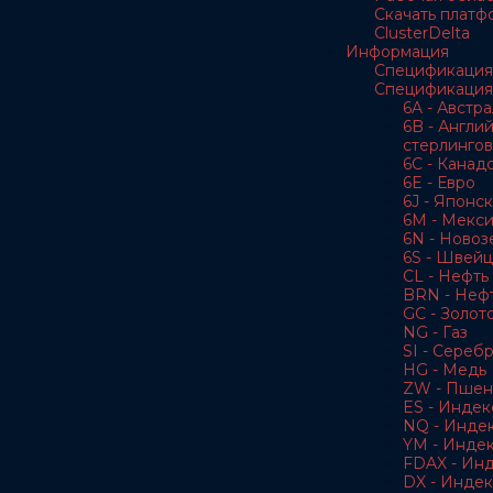
Скачать платф
ClusterDelta
Информация
Спецификация
Спецификация
6A - Австр
6B - Англи
стерлингов
6C - Канад
6E - Евро
6J - Японс
6M - Мекс
6N - Новоз
6S - Швей
CL - Нефть 
BRN - Нефт
GC - Золот
NG - Газ
SI - Сереб
HG - Медь
ZW - Пшен
ES - Индек
NQ - Инде
YM - Инде
FDAX - Ин
DX - Индек