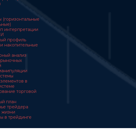
ы
ы (горизонтальные
ьные)
ип интерпретации
ОИ
ный профиль
ы и накопительные
ерный анализ
з рыночных
й
манипуляции
истемы
з элементов в
истеме
ирование торговой
вый план
овье трейдера
 в жизни
вы в трейдинге