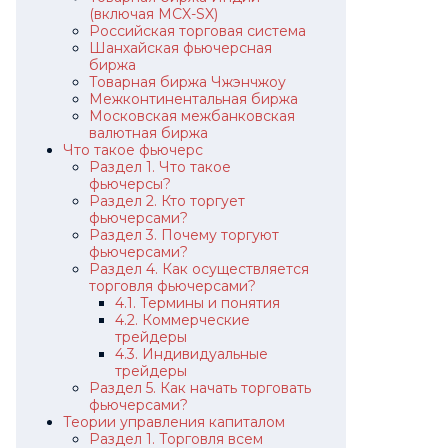
(включая MCX-SX)
Российская торговая система
Шанхайская фьючерсная
биржа
Товарная биржа Чжэнчжоу
Межконтинентальная биржа
Московская межбанковская
валютная биржа
Что такое фьючерс
Раздел 1. Что такое
фьючерсы?
Раздел 2. Кто торгует
фьючерсами?
Раздел 3. Почему торгуют
фьючерсами?
Раздел 4. Как осуществляется
торговля фьючерсами?
4.1. Термины и понятия
4.2. Коммерческие
трейдеры
4.3. Индивидуальные
трейдеры
Раздел 5. Как начать торговать
фьючерсами?
Теории управления капиталом
Раздел 1. Торговля всем