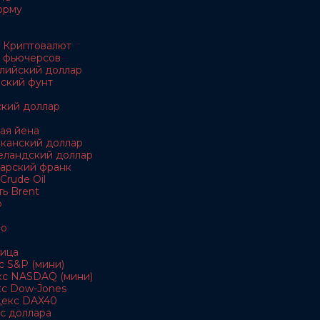
орму
 Криптовалют
 фьючерсов
алийский доллар
йский фунт
ский доллар
кая йена
иканский доллар
еландский доллар
царский франк
Crude Oil
ь Brent
о
ро
ица
с S&P (мини)
кс NASDAQ (мини)
кс Dow-Jones
декс DAX40
с доллара