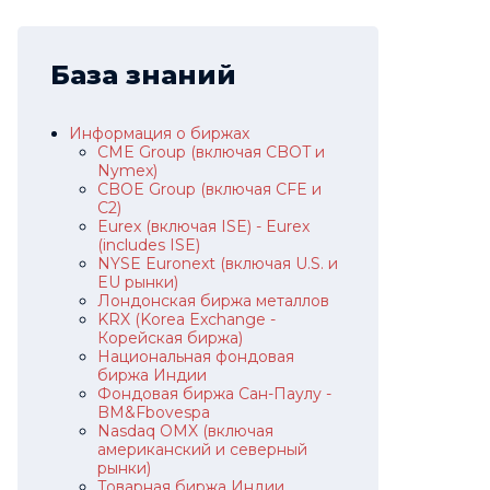
База знаний
Информация о биржах
CME Group (включая CBOT и
Nymex)
CBOE Group (включая CFE и
C2)
Eurex (включая ISE) - Eurex
(includes ISE)
NYSE Euronext (включая U.S. и
EU рынки)
Лондонская биржа металлов
KRX (Korea Exchange -
Корейская биржа)
Национальная фондовая
биржа Индии
Фондовая биржа Сан-Паулу -
BM&Fbovespa
Nasdaq OMX (включая
американский и северный
рынки)
Товарная биржа Индии