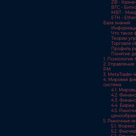
ZB - Казна
BTC - Битк
MBT - Мик
ETH - Ethe
База знаний
Информаци
Что такое
Теории уп
Торговля 
Профиль р
Понятие д
1. Психология
2. Управление
РМ
3. MetaTrader 4
4. Мировая фи
система
4.1. Миров
4.2. Финан
4.3. Финан
4.4. Биржа
4.5. Рыноч
ценообраз
5. Рыночные и
5.1. Форекс
5.2. Фьюче