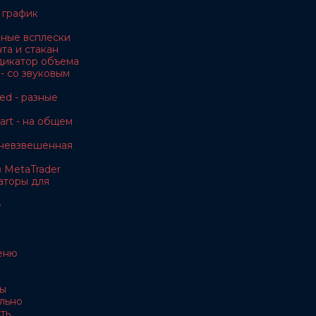
 график
чные всплески
та и стакан
дикатор объема
- со звуковым
ed - разные
rt - на общем
невзвешенная
 MetaTrader
аторы для
e
еню
ы
льно
ть