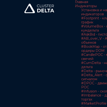
Главная
Индикаторы
Установка и н
индикаторов
#Footprint - к
график
#VolumeBox - 
кумдельта
#AskBid - гис
#AB_over_V - A
объемов
#BookMap - о
ордеры DOM
#CandlePOC - 
свечей
#CumDelta - н
дельта
#Delta - рыноч
#Delta_Alert -
сигналом
#DPOC - движ
POC
#Infusion - с
#Imbalance - 
торгах
#MarketProfile