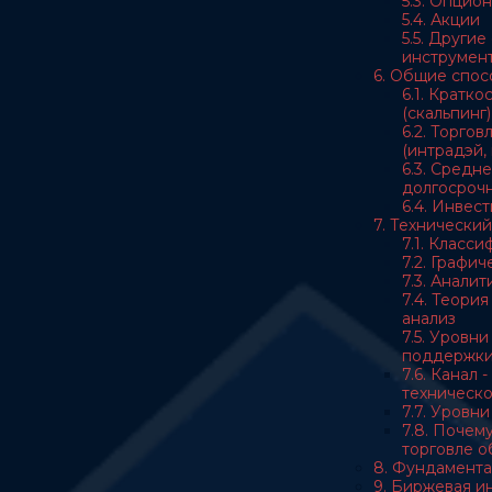
5.3. Опцио
5.4. Акции
5.5. Други
инструмен
6. Общие спос
6.1. Кратк
(скальпинг)
6.2. Торгов
(интрадэй, 
6.3. Средн
долгосрочн
6.4. Инвес
7. Технический
7.1. Класс
7.2. Графи
7.3. Анали
7.4. Теори
анализ
7.5. Уровн
поддержк
7.6. Канал 
техническо
7.7. Уровн
7.8. Почему
торговле 
8. Фундамента
9. Биржевая 