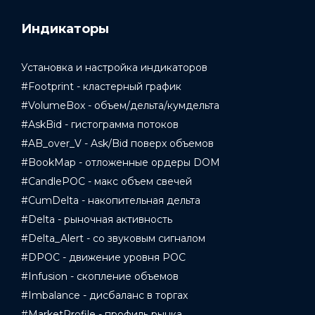
Индикаторы
Установка и настройка индикаторов
#Footprint - кластерный график
#VolumeBox - объем/дельта/кумдельта
#AskBid - гистограмма потоков
#AB_over_V - Ask/Bid поверх объемов
#BookMap - отложенные ордеры DOM
#CandlePOC - макс объем свечей
#CumDelta - накопительная дельта
#Delta - рыночная активность
#Delta_Alert - со звуковым сигналом
#DPOC - движение уровня POC
#Infusion - скопление объемов
#Imbalance - дисбаланс в торгах
#MarketProfile - профиль рынка