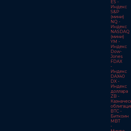
ES -
Индекс
S&P
(мини)
NQ -
Индекс
NASDAQ
(мини)
YM -
Индекс
Dow-
Jones
FDAX
-
Индекс
DAX40
DX -
Индекс
доллара
ZB -
Казначес
облигаци
BTC -
Биткоин
MBT
-