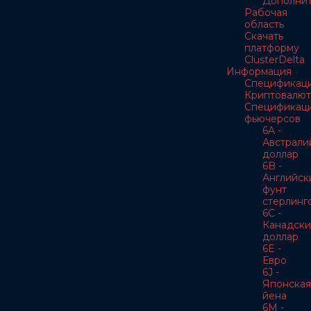
Дополнит
Рабочая
область
Скачать
платформу
ClusterDelta
Информация
Спецификац
Криптовалют
Спецификац
фьючерсов
6A -
Австрали
доллар
6B -
Английск
фунт
стерлинг
6C -
Канадски
доллар
6E -
Евро
6J -
Японская
йена
6M -