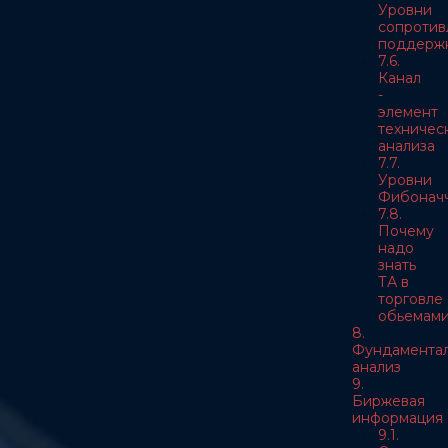
Уровни
сопротив
поддерж
7.6.
Канал
-
элемент
техничес
анализа
7.7.
Уровни
Фибонач
7.8.
Почему
надо
знать
ТА в
торговле
обьемам
8.
Фундамента
анализ
9.
Биржевая
информация
9.1.