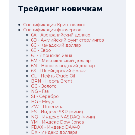
Трейдинг новичкам
Спецификация Криптовалют
Спецификация фьючерсов
6A - Австралийский доллар
6B - Английский фунт стерлингов
6C - Канадский доллар
6E - Евро
6J - Японская йена
6M - Мексиканский доллар
6N - Новозеландский доллар
6S - Швейцарский франк
CL - Нефть Crude Oil
BRN - Нефть Brent
GC - Золото
NG - Газ
SI - Серебро
HG - Медь
ZW - Пшеница
ES - Индекс S&P (мини)
NQ - Индекс NASDAQ (мини)
YM - Индекс Dow-Jones
FDAX - Индекс DAX40
DX - Индекс доллара