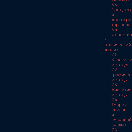
6.3.
Среднес
и
долгосро
торговля
6.4.
Инвести
7.
Технический
анализ
7.1.
Классифи
методов
7.2.
Графичес
методы
7.3.
Аналитич
методы
7.4.
Теория
циклов
и
волновой
анализ
7.5.