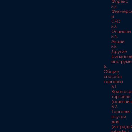
Форекс
5.2.
Фьючерс
и
CFD
5.3.
Опционы
5.4.
Акции
5.5.
Другие
финансо
инструме
6.
Общие
способы
торговли
6.1.
Краткоср
торговля
(скальпин
6.2.
Торговля
внутри
дня
(интрадэй
intraday)