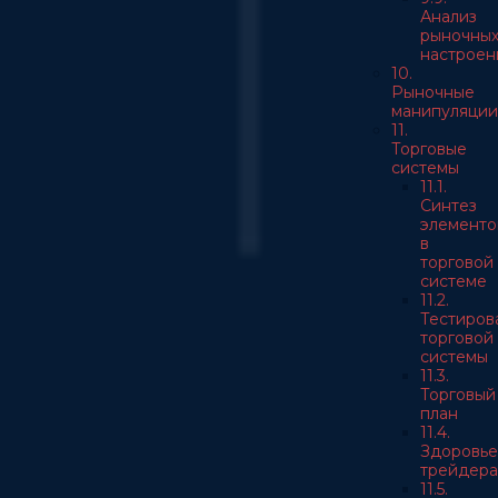
Анализ
рыночны
настроен
10.
Рыночные
манипуляции
11.
Торговые
системы
11.1.
Синтез
элементо
в
торговой
системе
11.2.
Тестиров
торговой
системы
11.3.
Торговый
план
11.4.
Здоровье
трейдера
11.5.