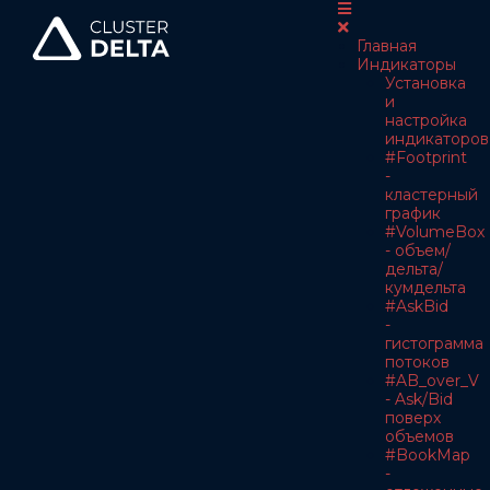
Главная
Индикаторы
Установка
и
настройка
индикаторов
#Footprint
-
кластерный
график
#VolumeBox
- объем/
дельта/
кумдельта
#AskBid
-
гистограмма
потоков
#AB_over_V
- Ask/Bid
поверх
объемов
#BookMap
-