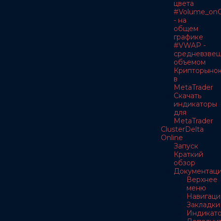
цвета
#Volume_onC
- на
общем
графике
#VWAP -
средневзве
объемом
Крипторыно
в
MetaTrader
Скачать
индикаторы
для
MetaTrader
ClusterDelta
Online
Запуск
Краткий
обзор
Документац
Верхнее
меню
Навигаци
Закладки
Индикат