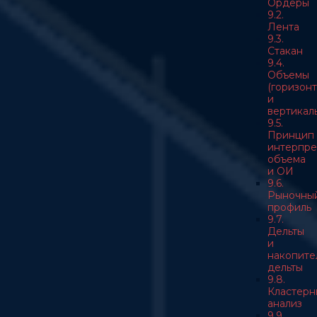
Ордеры
9.2.
Лента
9.3.
Стакан
9.4.
Объемы
(горизон
и
вертикал
9.5.
Принцип
интерпре
объема
и ОИ
9.6.
Рыночны
профиль
9.7.
Дельты
и
накопите
дельты
9.8.
Кластерн
анализ
9.9.