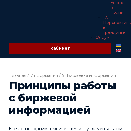
Успех
в
жизни
12.
Перспектив
в
трейдинге
Форум
Кабинет
Главная
/
Информация
/
9. Биржевая информация
Принципы работы
с биржевой
информацией
К счастью, одним техническим и фундаментальным