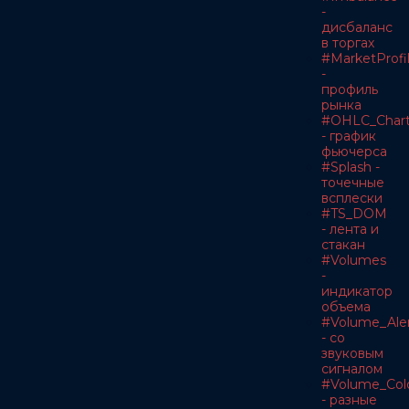
-
дисбаланс
в торгах
#MarketProfi
-
профиль
рынка
#OHLC_Char
- график
фьючерса
#Splash -
точечные
всплески
#TS_DOM
- лента и
стакан
#Volumes
-
индикатор
объема
#Volume_Ale
- со
звуковым
сигналом
#Volume_Col
- разные