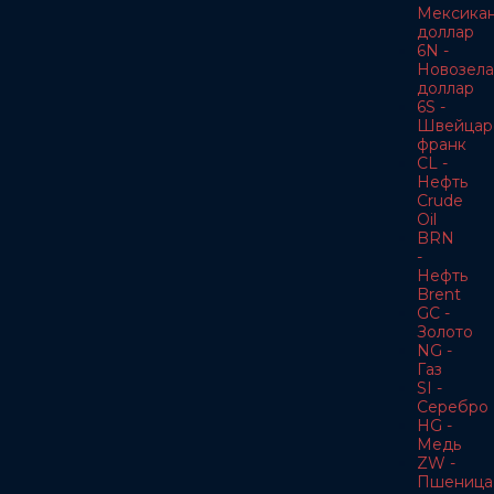
Мексика
доллар
6N -
Новозела
доллар
6S -
Швейцар
франк
CL -
Нефть
Crude
Oil
BRN
-
Нефть
Brent
GC -
Золото
NG -
Газ
SI -
Серебро
HG -
Медь
ZW -
Пшеница