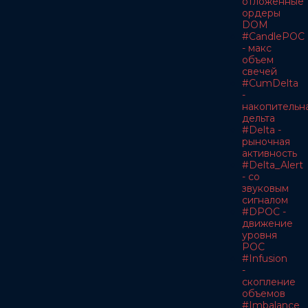
отложенные
ордеры
DOM
#CandlePOC
- макс
объем
свечей
#CumDelta
-
накопительн
дельта
#Delta -
рыночная
активность
#Delta_Alert
- со
звуковым
сигналом
#DPOC -
движение
уровня
POC
#Infusion
-
скопление
объемов
#Imbalance