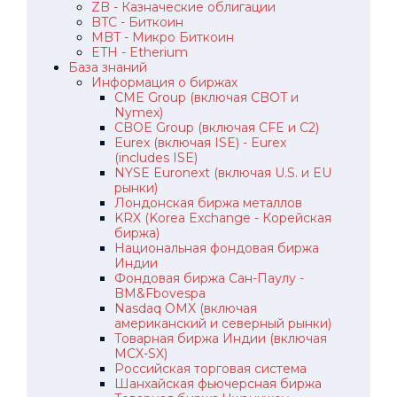
ZB - Казначеские облигации
BTC - Биткоин
MBT - Микро Биткоин
ETH - Etherium
База знаний
Информация о биржах
CME Group (включая CBOT и
Nymex)
CBOE Group (включая CFE и C2)
Eurex (включая ISE) - Eurex
(includes ISE)
NYSE Euronext (включая U.S. и EU
рынки)
Лондонская биржа металлов
KRX (Korea Exchange - Корейская
биржа)
Национальная фондовая биржа
Индии
Фондовая биржа Сан-Паулу -
BM&Fbovespa
Nasdaq OMX (включая
американский и северный рынки)
Товарная биржа Индии (включая
MCX-SX)
Российская торговая система
Шанхайская фьючерсная биржа