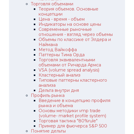
Торговля объемами
Теория объемов. Основные
концепции
Цена - время - объем
Индикаторы на основе цены
Современные рыночные
отношения - взгляд через объемы
Объемы по классике от Элдера и
Наймана
Метод Вайкоффа
Паттерны Тима Орда
Торговля эквивалентными
объемами от Ричарда Армса
VSA (volume spread analysis)
Кластерный анализ
Типовые паттерны кластерного
анализа
Дельта внутри дня
Профиль рынка
Введение в концепцию профиля
рынка и объема
Основы методики vmp trade
(volume- market profile system)
Торговая тактика "80%rule"
Пример для фьючерса S&P 500
Понятие дельты