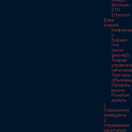
Микро
Биткоин
ETH -
Etherium
База
знаний
Информа
о
биржах
Что
такое
фьючерс
Теории
управлен
капитало
Торговля
объемам
Профиль
рынка
Понятие
дельты
1.
Психология
трейдинга
2.
Управление
капиталом