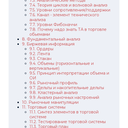
7.3. Аналитические методы
7.4. Теория циклов и волновой анализ
7.5. Уровни сопротивления/поддержки
7.6. Канал - элемент технического
анализа
7.7. Уровни Фибоначчи
7.8. Почему надо знать ТА в торговле
обьемами
8. Фундаментальный анализ
9. Биржевая информация
9.1. Ордеры
9.2. Лента
9.3. Стакан
9.4. Объемы (горизонтальные и
вертикальные)
9.5. Принцип интерпретации объема и
ОИ
9.6. Рыночный профиль
9.7. Дельты и накопительные дельты
9.8. Кластерный анализ
9.9. Анализ рыночных настроений
10. Рыночные манипуляции
11. Торговые системы
11.1. Синтез элементов в торговой
системе
11.2. Тестирование торговой системы
11.3. Торговый план