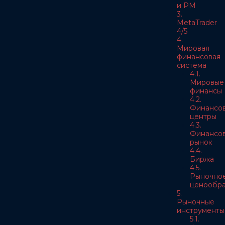
и РМ
3.
MetaTrader
4/5
4.
Мировая
финансовая
система
4.1.
Мировые
финансы
4.2.
Финансо
центры
4.3.
Финансо
рынок
4.4.
Биржа
4.5.
Рыночно
ценообра
5.
Рыночные
инструменты
5.1.