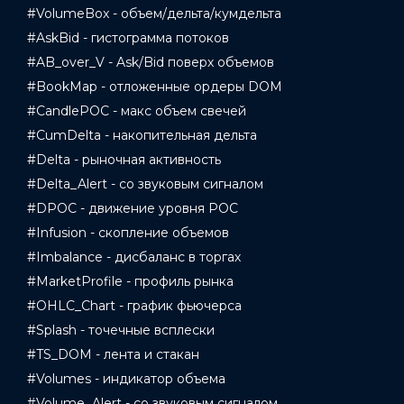
#VolumeBox - объем/дельта/кумдельта
#AskBid - гистограмма потоков
#AB_over_V - Ask/Bid поверх объемов
#BookMap - отложенные ордеры DOM
#CandlePOC - макс объем свечей
#CumDelta - накопительная дельта
#Delta - рыночная активность
#Delta_Alert - со звуковым сигналом
#DPOC - движение уровня POC
#Infusion - скопление объемов
#Imbalance - дисбаланс в торгах
#MarketProfile - профиль рынка
#OHLC_Chart - график фьючерса
#Splash - точечные всплески
#TS_DOM - лента и стакан
#Volumes - индикатор объема
#Volume_Alert - со звуковым сигналом