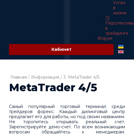
Успех
в
жизни
12.
Перспектив
в
трейдинге
Форум
Кабинет
Главная
/
Информация
/
3. MetaTrader 4/5
MetaTrader 4/5
Самый популярный торговый терминал среди
трейдеров форекс. Каждый дилинговый центр
предлагает его для работы, но под своим названием.
Не торопитесь открывать реальный счет.
Зарегистрируйте демо-счет. По всем возникающим
вопросам обращайтесь к менеджерам.