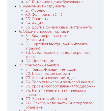
4.5. Рыночное ценообразование
5. Рыночные инструменты
5.1. Форекс
5.2. Фьючерсы и CFD
5.3. Опционы
5.4. Акции
5.5. Другие финансовые инструменты
6. Общие способы торговли
6.1. Краткосрочная торговля
(скальпинг)
6.2. Торговля внутри дня (интрадэй,
intraday)
6.3. Среднесрочная и долгосрочная
торговля
6.4. Инвестиции
7. Технический анализ
7.1. Классификация методов
7.2. Графические методы
7.3. Аналитические методы
7.4. Теория циклов и волновой анализ
7.5. Уровни сопротивления/поддержки
7.6. Канал - элемент технического
анализа
7.7. Уровни Фибоначчи
7.8. Почему надо знать ТА в торговле
обьемами