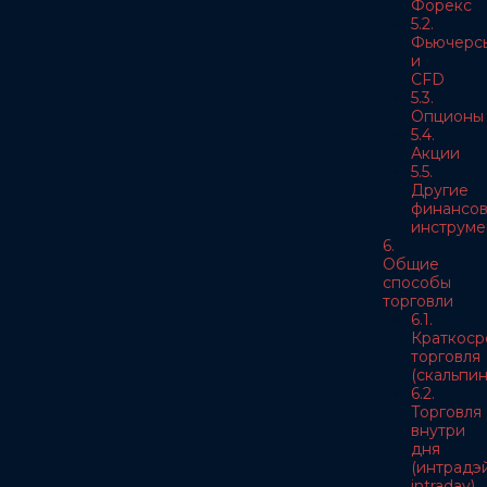
Форекс
5.2.
Фьючерс
и
CFD
5.3.
Опционы
5.4.
Акции
5.5.
Другие
финансо
инструме
6.
Общие
способы
торговли
6.1.
Краткоср
торговля
(скальпин
6.2.
Торговля
внутри
дня
(интрадэй
intraday)