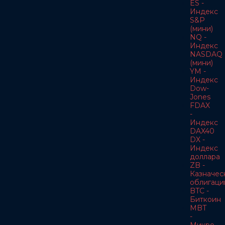
ES -
Индекс
S&P
(мини)
NQ -
Индекс
NASDAQ
(мини)
YM -
Индекс
Dow-
Jones
FDAX
-
Индекс
DAX40
DX -
Индекс
доллара
ZB -
Казначес
облигаци
BTC -
Биткоин
MBT
-