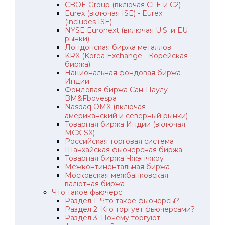
CBOE Group (включая CFE и C2)
Eurex (включая ISE) - Eurex
(includes ISE)
NYSE Euronext (включая U.S. и EU
рынки)
Лондонская биржа металлов
KRX (Korea Exchange - Корейская
биржа)
Национальная фондовая биржа
Индии
Фондовая биржа Сан-Паулу -
BM&Fbovespa
Nasdaq OMX (включая
американский и северный рынки)
Товарная биржа Индии (включая
MCX-SX)
Российская торговая система
Шанхайская фьючерсная биржа
Товарная биржа Чжэнчжоу
Межконтинентальная биржа
Московская межбанковская
валютная биржа
Что такое фьючерс
Раздел 1. Что такое фьючерсы?
Раздел 2. Кто торгует фьючерсами?
Раздел 3. Почему торгуют