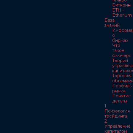
Микро
Биткоин
ETH -
Etherium
База
знаний
Информа
о
биржах
Что
такое
фьючерс
Теории
управлен
капитало
Торговля
объемам
Профиль
рынка
Понятие
дельты
1.
Психология
трейдинга
2.
Управление
капиталом