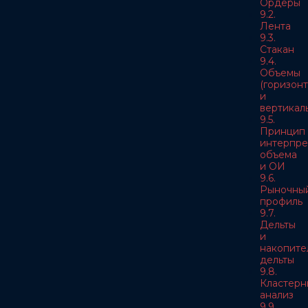
Ордеры
9.2.
Лента
9.3.
Стакан
9.4.
Объемы
(горизон
и
вертикал
9.5.
Принцип
интерпре
объема
и ОИ
9.6.
Рыночны
профиль
9.7.
Дельты
и
накопите
дельты
9.8.
Кластерн
анализ
9.9.