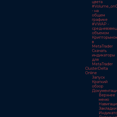
цвета
#Volume_onC
- на
общем
графике
#VWAP -
средневзве
объемом
Крипторыно
в
MetaTrader
Скачать
индикаторы
для
MetaTrader
ClusterDelta
Online
Запуск
Краткий
обзор
Документац
Верхнее
меню
Навигаци
Закладки
Индикат