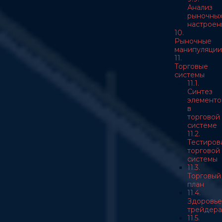
Анализ
рыночны
настроен
10.
Рыночные
манипуляции
11.
Торговые
системы
11.1.
Синтез
элементо
в
торговой
системе
11.2.
Тестиров
торговой
системы
11.3.
Торговый
план
11.4.
Здоровье
трейдера
11.5.