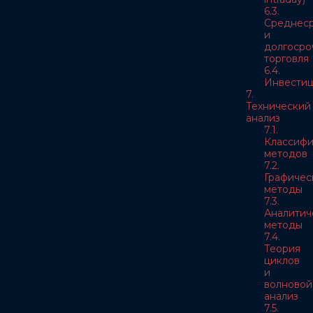
6.3.
Среднес
и
долгосро
торговля
6.4.
Инвести
7.
Технический
анализ
7.1.
Классифи
методов
7.2.
Графичес
методы
7.3.
Аналитич
методы
7.4.
Теория
циклов
и
волновой
анализ
7.5.