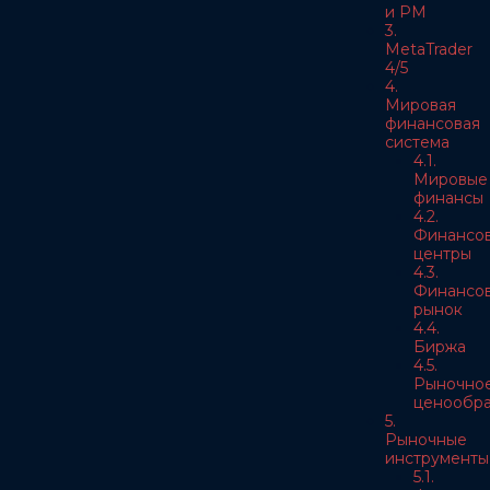
и РМ
3.
MetaTrader
4/5
4.
Мировая
финансовая
система
4.1.
Мировые
финансы
4.2.
Финансо
центры
4.3.
Финансо
рынок
4.4.
Биржа
4.5.
Рыночно
ценообра
5.
Рыночные
инструменты
5.1.