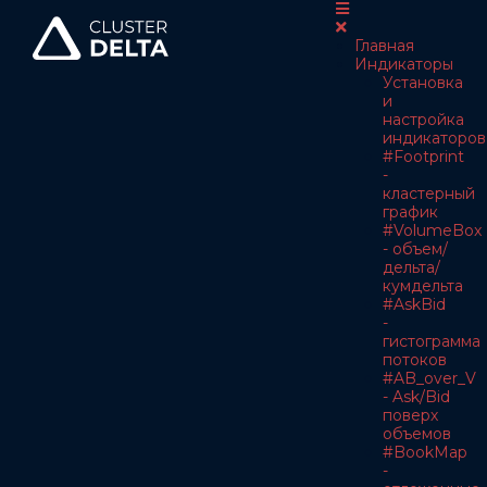
Главная
Индикаторы
Установка
и
настройка
индикаторов
#Footprint
-
кластерный
график
#VolumeBox
- объем/
дельта/
кумдельта
#AskBid
-
гистограмма
потоков
#AB_over_V
- Ask/Bid
поверх
объемов
#BookMap
-