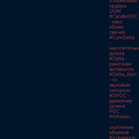
отложенные
ордеры
DOM
#CandlePOC
- макс
объем
свечей
#CumDelta
-
накопительн
дельта
#Delta -
рыночная
активность
#Delta_Alert
- со
звуковым
сигналом
#DPOC -
движение
уровня
POC
#Infusion
-
скопление
объемов
#Imbalance