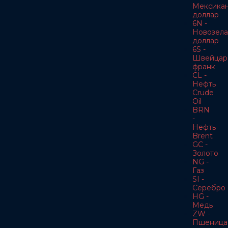
Мексика
доллар
6N -
Новозела
доллар
6S -
Швейцар
франк
CL -
Нефть
Crude
Oil
BRN
-
Нефть
Brent
GC -
Золото
NG -
Газ
SI -
Серебро
HG -
Медь
ZW -
Пшеница