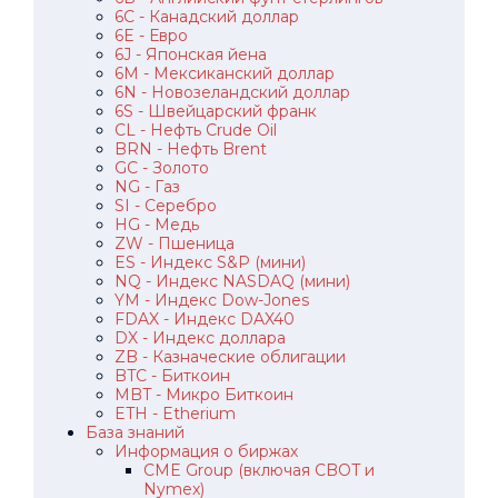
6C - Канадский доллар
6E - Евро
6J - Японская йена
6M - Мексиканский доллар
6N - Новозеландский доллар
6S - Швейцарский франк
CL - Нефть Crude Oil
BRN - Нефть Brent
GC - Золото
NG - Газ
SI - Серебро
HG - Медь
ZW - Пшеница
ES - Индекс S&P (мини)
NQ - Индекс NASDAQ (мини)
YM - Индекс Dow-Jones
FDAX - Индекс DAX40
DX - Индекс доллара
ZB - Казначеские облигации
BTC - Биткоин
MBT - Микро Биткоин
ETH - Etherium
База знаний
Информация о биржах
CME Group (включая CBOT и
Nymex)