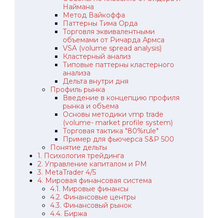
Наймана
Метод Вайкоффа
Паттерны Тима Орда
Торговля эквивалентными
объемами от Ричарда Армса
VSA (volume spread analysis)
Кластерный анализ
Типовые паттерны кластерного
анализа
Дельта внутри дня
Профиль рынка
Введение в концепцию профиля
рынка и объема
Основы методики vmp trade
(volume- market profile system)
Торговая тактика "80%rule"
Пример для фьючерса S&P 500
Понятие дельты
1. Психология трейдинга
2. Управление капиталом и РМ
3. MetaTrader 4/5
4. Мировая финансовая система
4.1. Мировые финансы
4.2. Финансовые центры
4.3. Финансовый рынок
4.4. Биржа