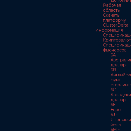
Дополнит
Рабочая
область
Скачать
платформу
ClusterDelta
Информация
Спецификац
Криптовалют
Спецификац
фьючерсов
6A -
Австрали
доллар
6B -
Английск
фунт
стерлинг
6C -
Канадски
доллар
6E -
Евро
6J -
Японская
йена
6M -