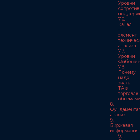
Уровни
сопротив
поддерж
7.6.
Канал
-
элемент
техничес
анализа
7.7.
Уровни
Фибонач
7.8.
Почему
надо
знать
ТА в
торговле
обьемам
8.
Фундамента
анализ
9.
Биржевая
информация
9.1.