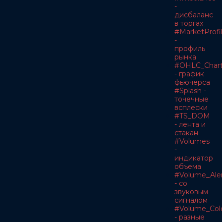
-
дисбаланс
в торгах
#MarketProfi
-
профиль
рынка
#OHLC_Char
- график
фьючерса
#Splash -
точечные
всплески
#TS_DOM
- лента и
стакан
#Volumes
-
индикатор
объема
#Volume_Ale
- со
звуковым
сигналом
#Volume_Col
- разные