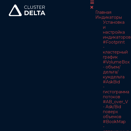
Главная
Индикаторы
Установка
и
настройка
индикаторов
#Footprint
-
кластерный
график
#VolumeBox
- объем/
дельта/
кумдельта
#AskBid
-
гистограмма
потоков
#AB_over_V
- Ask/Bid
поверх
объемов
#BookMap
-