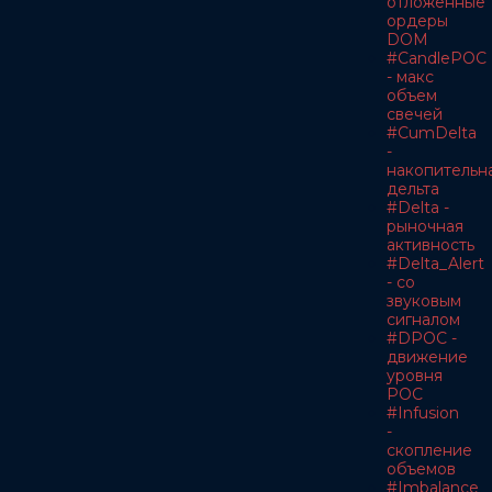
отложенные
ордеры
DOM
#CandlePOC
- макс
объем
свечей
#CumDelta
-
накопительн
дельта
#Delta -
рыночная
активность
#Delta_Alert
- со
звуковым
сигналом
#DPOC -
движение
уровня
POC
#Infusion
-
скопление
объемов
#Imbalance