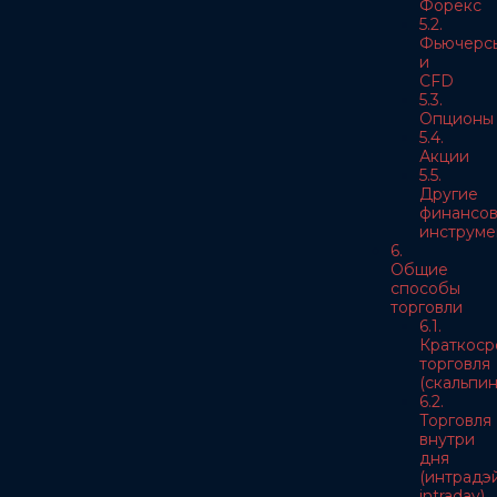
Форекс
5.2.
Фьючерс
и
CFD
5.3.
Опционы
5.4.
Акции
5.5.
Другие
финансо
инструме
6.
Общие
способы
торговли
6.1.
Краткоср
торговля
(скальпин
6.2.
Торговля
внутри
дня
(интрадэй
intraday)