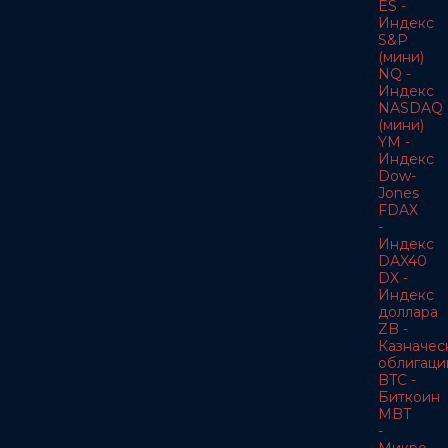
ES -
Индекс
S&P
(мини)
NQ -
Индекс
NASDAQ
(мини)
YM -
Индекс
Dow-
Jones
FDAX
-
Индекс
DAX40
DX -
Индекс
доллара
ZB -
Казначес
облигаци
BTC -
Биткоин
MBT
-