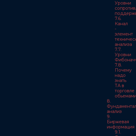
Уровни
сопротив
поддерж
7.6.
Канал
-
элемент
техничес
анализа
7.7.
Уровни
Фибонач
7.8.
Почему
надо
знать
ТА в
торговле
обьемам
8.
Фундамента
анализ
9.
Биржевая
информация
9.1.