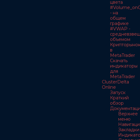
цвета
#Volume_onC
- на
общем
графике
#VWAP -
средневзве
объемом
Крипторыно
в
MetaTrader
Скачать
индикаторы
для
MetaTrader
ClusterDelta
Online
Запуск
Краткий
обзор
Документац
Верхнее
меню
Навигаци
Закладки
Индикат