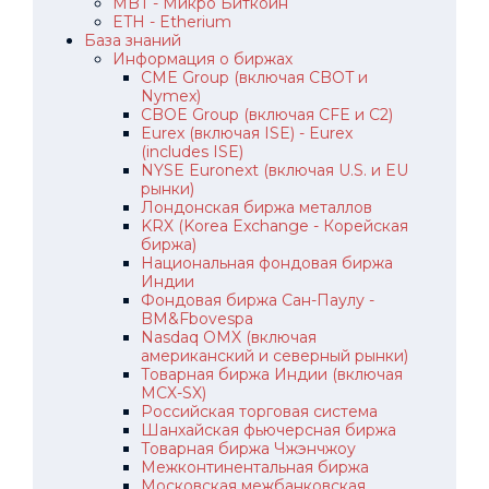
MBT - Микро Биткоин
ETH - Etherium
База знаний
Информация о биржах
CME Group (включая CBOT и
Nymex)
CBOE Group (включая CFE и C2)
Eurex (включая ISE) - Eurex
(includes ISE)
NYSE Euronext (включая U.S. и EU
рынки)
Лондонская биржа металлов
KRX (Korea Exchange - Корейская
биржа)
Национальная фондовая биржа
Индии
Фондовая биржа Сан-Паулу -
BM&Fbovespa
Nasdaq OMX (включая
американский и северный рынки)
Товарная биржа Индии (включая
MCX-SX)
Российская торговая система
Шанхайская фьючерсная биржа
Товарная биржа Чжэнчжоу
Межконтинентальная биржа
Московская межбанковская