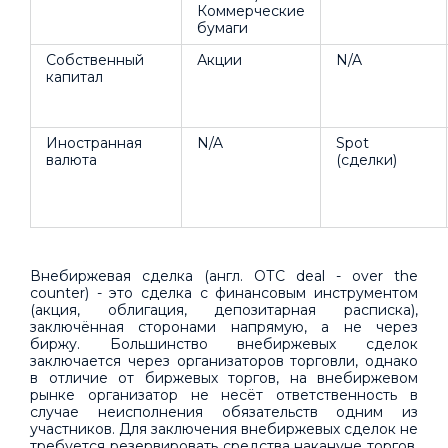
Коммерческие
бумаги
Собственный
Акции
N/A
капитал
Иностранная
N/A
Spot
валюта
(сделки)
Внебиржевая сделка (англ. ОТС deal - over the
counter) - это сделка с финансовым инструментом
(акция, облигация, депозитарная расписка),
заключённая сторонами напрямую, а не через
биржу. Большинство внебиржевых сделок
заключается через организаторов торговли, однако
в отличие от биржевых торгов, на внебиржевом
рынке организатор не несёт ответственность в
случае неисполнения обязательств одним из
участников. Для заключения внебиржевых сделок не
требуется резервировать средства накануне торгов,