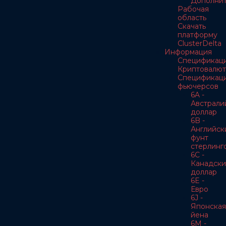
Дополнит
Рабочая
область
Скачать
платформу
ClusterDelta
Информация
Спецификац
Криптовалют
Спецификац
фьючерсов
6A -
Австрали
доллар
6B -
Английск
фунт
стерлинг
6C -
Канадски
доллар
6E -
Евро
6J -
Японская
йена
6M -