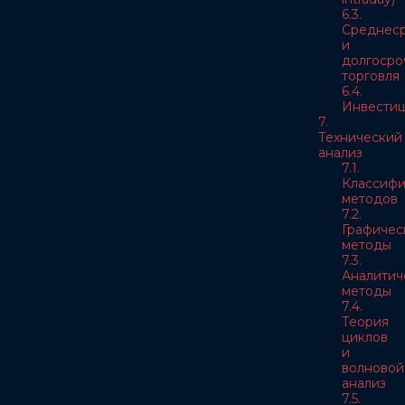
6.3.
Среднес
и
долгосро
торговля
6.4.
Инвести
7.
Технический
анализ
7.1.
Классифи
методов
7.2.
Графичес
методы
7.3.
Аналитич
методы
7.4.
Теория
циклов
и
волновой
анализ
7.5.