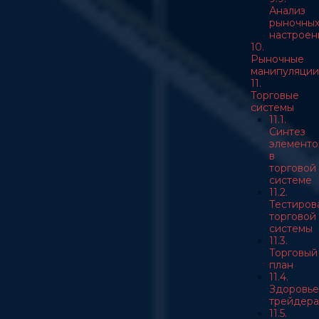
Анализ
рыночны
настроен
10.
Рыночные
манипуляции
11.
Торговые
системы
11.1.
Синтез
элементо
в
торговой
системе
11.2.
Тестиров
торговой
системы
11.3.
Торговый
план
11.4.
Здоровье
трейдера
11.5.