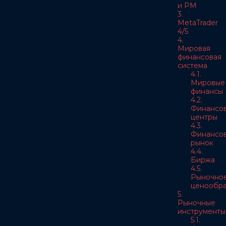
и РМ
3.
MetaTrader
4/5
4.
Мировая
финансовая
система
4.1.
Мировые
финансы
4.2.
Финансо
центры
4.3.
Финансо
рынок
4.4.
Биржа
4.5.
Рыночно
ценообра
5.
Рыночные
инструменты
5.1.