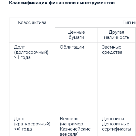
Классификация финансовых инструментов
Класс актива
Тип и
Ценные
Другая
бумаги
наличность
Долг
Облигации
Заёмные
(долгосрочный)
средства
> 1 года
Долг
Векселя
Депозиты
(краткосрочный)
(например
Депозитные
<=1 года
Казначейские
сертификаты
векселя)