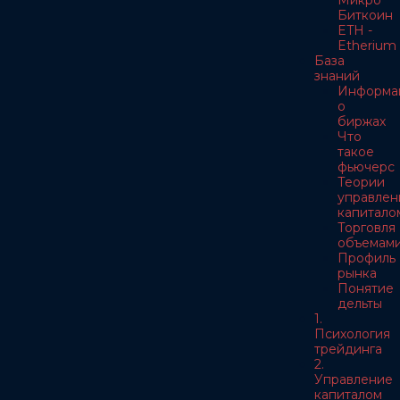
Микро
Биткоин
ETH -
Etherium
База
знаний
Информа
о
биржах
Что
такое
фьючерс
Теории
управлен
капитало
Торговля
объемам
Профиль
рынка
Понятие
дельты
1.
Психология
трейдинга
2.
Управление
капиталом