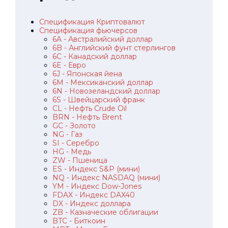
Спецификация Криптовалют
Спецификация фьючерсов
6A - Австралийский доллар
6B - Английский фунт стерлингов
6C - Канадский доллар
6E - Евро
6J - Японская йена
6M - Мексиканский доллар
6N - Новозеландский доллар
6S - Швейцарский франк
CL - Нефть Crude Oil
BRN - Нефть Brent
GC - Золото
NG - Газ
SI - Серебро
HG - Медь
ZW - Пшеница
ES - Индекс S&P (мини)
NQ - Индекс NASDAQ (мини)
YM - Индекс Dow-Jones
FDAX - Индекс DAX40
DX - Индекс доллара
ZB - Казначеские облигации
BTC - Биткоин