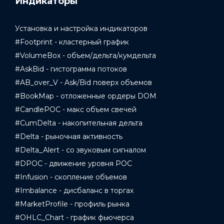
Индикаторы
Установка и настройка индикаторов
#Footprint - кластерный график
#VolumeBox - объем/дельта/кумдельта
#AskBid - гистограмма потоков
#AB_over_V - Ask/Bid поверх объемов
#BookMap - отложенные ордеры DOM
#CandlePOC - макс объем свечей
#CumDelta - накопительная дельта
#Delta - рыночная активность
#Delta_Alert - со звуковым сигналом
#DPOC - движение уровня POC
#Infusion - скопление объемов
#Imbalance - дисбаланс в торгах
#MarketProfile - профиль рынка
#OHLC_Chart - график фьючерса