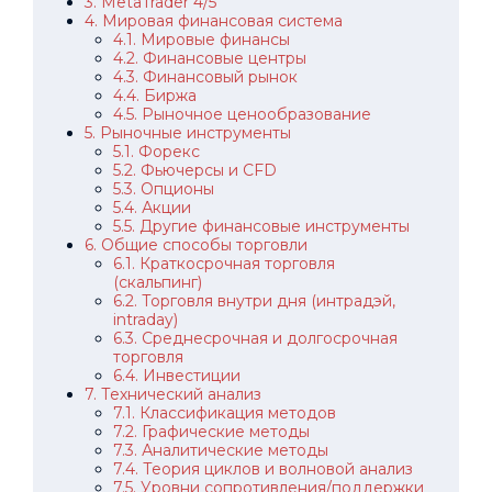
3. MetaTrader 4/5
4. Мировая финансовая система
4.1. Мировые финансы
4.2. Финансовые центры
4.3. Финансовый рынок
4.4. Биржа
4.5. Рыночное ценообразование
5. Рыночные инструменты
5.1. Форекс
5.2. Фьючерсы и CFD
5.3. Опционы
5.4. Акции
5.5. Другие финансовые инструменты
6. Общие способы торговли
6.1. Краткосрочная торговля
(скальпинг)
6.2. Торговля внутри дня (интрадэй,
intraday)
6.3. Среднесрочная и долгосрочная
торговля
6.4. Инвестиции
7. Технический анализ
7.1. Классификация методов
7.2. Графические методы
7.3. Аналитические методы
7.4. Теория циклов и волновой анализ
7.5. Уровни сопротивления/поддержки