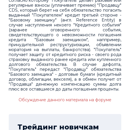
согласно которому "Покупатель" делает разовые или
регулярные взносы (уплачивает премию) "Продавцу"
CDS, который берет на себя обязательство погасить
выданный "Покупателем" кредит третьей стороне -
"Базовому заемщику" (англ. Reference Entity) в
случае наступления некоего "Кредитного события"
(заранее оговоренного события,
свидетельствующего о невозможности погашения
кредита "Базовым заемщиком", наппример,
принудительной реструктуризации, объявлении
моратория на выплаты, банкротства). "Покупатель"
получает защиту от кредитного риска - своего рода
страховку выданного ранее кредита или купленного
долгового обязательства. В случае дефолта,
"Покупатель" передаст "Продавцу" обязательства
"Базового заемщика" - долговые бумаги (кредитный
договор, облигации, векселя), а в обмен получит от
"Продавца" денежную компенсацию суммы долга
плюс все оставшиеся до даты погашения проценты.
Обсуждение данного материала на форуме
Трейдинг новичкам