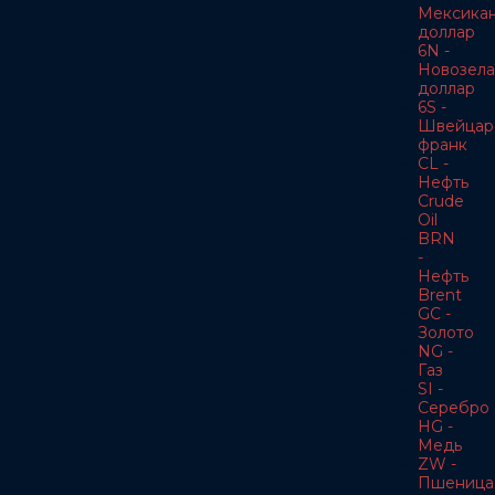
Мексика
доллар
6N -
Новозела
доллар
6S -
Швейцар
франк
CL -
Нефть
Crude
Oil
BRN
-
Нефть
Brent
GC -
Золото
NG -
Газ
SI -
Серебро
HG -
Медь
ZW -
Пшеница