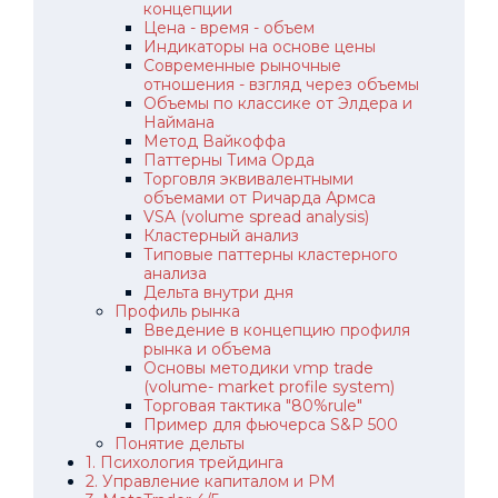
концепции
Цена - время - объем
Индикаторы на основе цены
Современные рыночные
отношения - взгляд через объемы
Объемы по классике от Элдера и
Наймана
Метод Вайкоффа
Паттерны Тима Орда
Торговля эквивалентными
объемами от Ричарда Армса
VSA (volume spread analysis)
Кластерный анализ
Типовые паттерны кластерного
анализа
Дельта внутри дня
Профиль рынка
Введение в концепцию профиля
рынка и объема
Основы методики vmp trade
(volume- market profile system)
Торговая тактика "80%rule"
Пример для фьючерса S&P 500
Понятие дельты
1. Психология трейдинга
2. Управление капиталом и РМ