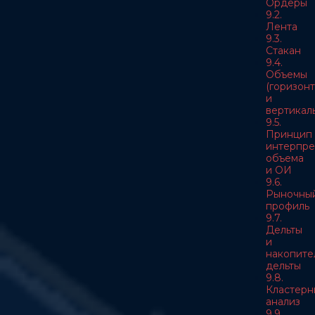
Ордеры
9.2.
Лента
9.3.
Стакан
9.4.
Объемы
(горизон
и
вертикал
9.5.
Принцип
интерпре
объема
и ОИ
9.6.
Рыночны
профиль
9.7.
Дельты
и
накопите
дельты
9.8.
Кластерн
анализ
9.9.