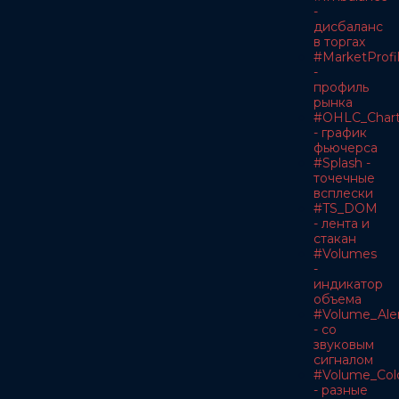
-
дисбаланс
в торгах
#MarketProfi
-
профиль
рынка
#OHLC_Char
- график
фьючерса
#Splash -
точечные
всплески
#TS_DOM
- лента и
стакан
#Volumes
-
индикатор
объема
#Volume_Ale
- со
звуковым
сигналом
#Volume_Col
- разные